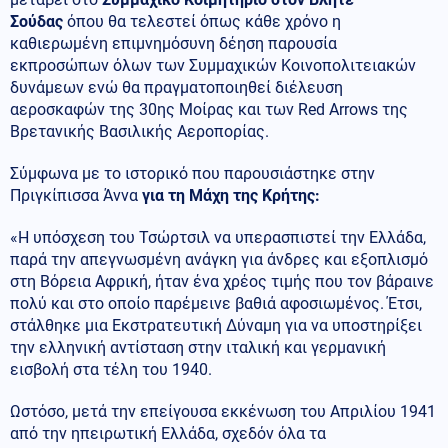
Σούδας
όπου θα τελεστεί όπως κάθε χρόνο η
καθιερωμένη επιμνημόσυνη δέηση παρουσία
εκπροσώπων όλων των Συμμαχικών Κοινοπολιτειακών
δυνάμεων ενώ θα πραγματοποιηθεί διέλευση
αεροσκαφών της 30ης Μοίρας και των Red Arrows της
Βρετανικής Βασιλικής Αεροπορίας.
Σύμφωνα με το ιστορικό που παρουσιάστηκε στην
Πριγκίπισσα Άννα
για τη Μάχη της Κρήτης:
«Η υπόσχεση του Τσώρτσιλ να υπερασπιστεί την Ελλάδα,
παρά την απεγνωσμένη ανάγκη για άνδρες και εξοπλισμό
στη Βόρεια Αφρική, ήταν ένα χρέος τιμής που τον βάραινε
πολύ και στο οποίο παρέμεινε βαθιά αφοσιωμένος. Έτσι,
στάλθηκε μια Εκστρατευτική Δύναμη για να υποστηρίξει
την ελληνική αντίσταση στην ιταλική και γερμανική
εισβολή στα τέλη του 1940.
Ωστόσο, μετά την επείγουσα εκκένωση του Απριλίου 1941
από την ηπειρωτική Ελλάδα, σχεδόν όλα τα