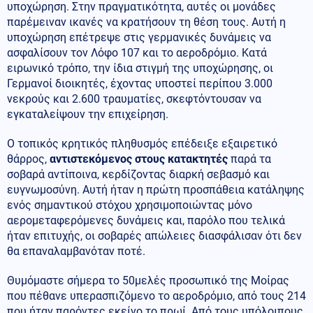
υποχώρηση. Στην πραγματικότητα, αυτές οι μονάδες
παρέμειναν ικανές να κρατήσουν τη θέση τους. Αυτή η
υποχώρηση επέτρεψε στις γερμανικές δυνάμεις να
ασφαλίσουν τον Λόφο 107 και το αεροδρόμιο. Κατά
ειρωνικό τρόπο, την ίδια στιγμή της υποχώρησης, οι
Γερμανοί διοικητές, έχοντας υποστεί περίπου 3.000
νεκρούς και 2.600 τραυματίες, σκεφτόντουσαν να
εγκαταλείψουν την επιχείρηση.
Ο τοπικός κρητικός πληθυσμός επέδειξε εξαιρετικό
θάρρος,
αντιστεκόμενος στους κατακτητές
παρά τα
σοβαρά αντίποινα, κερδίζοντας διαρκή σεβασμό και
ευγνωμοσύνη. Αυτή ήταν η πρώτη προσπάθεια κατάληψης
ενός σημαντικού στόχου χρησιμοποιώντας μόνο
αερομεταφερόμενες δυνάμεις και, παρόλο που τελικά
ήταν επιτυχής, οι σοβαρές απώλειες διασφάλισαν ότι δεν
θα επαναλαμβανόταν ποτέ.
Θυμόμαστε σήμερα το 50μελές προσωπικό της Μοίρας
που πέθανε υπερασπιζόμενο το αεροδρόμιο, από τους 214
που ήταν παρόντες εκείνο το πρωί. Από τους υπόλοιπους,