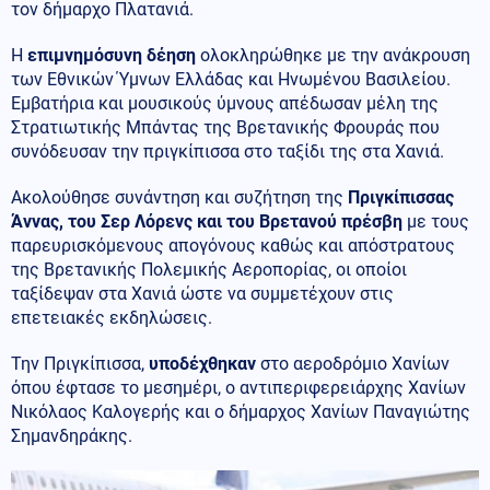
τον δήμαρχο Πλατανιά.
Η
επιμνημόσυνη δέηση
ολοκληρώθηκε με την ανάκρουση
των Εθνικών Ύμνων Ελλάδας και Ηνωμένου Βασιλείου.
Εμβατήρια και μουσικούς ύμνους απέδωσαν μέλη της
Στρατιωτικής Μπάντας της Βρετανικής Φρουράς που
συνόδευσαν την πριγκίπισσα στο ταξίδι της στα Χανιά.
Ακολούθησε συνάντηση και συζήτηση της
Πριγκίπισσας
Άννας, του Σερ Λόρενς και του Βρετανού πρέσβη
με τους
παρευρισκόμενους απογόνους καθώς και απόστρατους
της Βρετανικής Πολεμικής Αεροπορίας, οι οποίοι
ταξίδεψαν στα Χανιά ώστε να συμμετέχουν στις
επετειακές εκδηλώσεις.
Την Πριγκίπισσα,
υποδέχθηκαν
στο αεροδρόμιο Χανίων
όπου έφτασε το μεσημέρι, ο αντιπεριφερειάρχης Χανίων
Νικόλαος Καλογερής και ο δήμαρχος Χανίων Παναγιώτης
Σημανδηράκης.