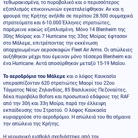
τεθωρακισμένα, το πυροβολικό και ο περισσότερος
εξοπλισμός επικοινωνιών εγκαταλείφθηκαν. Αν και η
φρουρά της Κρήτης ανήλθε σε περίπου 28.500 συμμαχικά
στρατεύματα και 6-10.000 Έλληνες στρατιώτες,
παρέμεινε κακώς εξοπλισμένη. Μόνο 14 Blenheim της
30ης Μοίρας και 7 Hurricane της 33ης Μοίρας έφτασαν
στο Μάλεμε, επιτρέποντας την εκκένωση
απαρχαιωμένων αεροσκαφών Fleet Air Arms. Οι απώλειες
αυξήθηκαν μέχρι που έμειναν μόνο τέσσερα Blenheim και
ένα Hurricane. Αυτά αποσύρθηκαν μεταξύ 15-19 Μαΐου.
Το αεροδρόμιο του Μάλεμε
και ο λόφος Καυκασία
υπερασπίζονταν 620 στρατιώτες Μαορί του 22ου
Τάγματος Νέας Ζηλανδίας, 85 Βασιλικούς Πεζοναύτες,
δέκα πυροβόλα Bofors και προσωπικό εδάφους της RAF
από την 30ή και 33η Μοίρα, παρά την έλλειψη
εκπαίδευσης του Στρατού. Ο λόφος Καυκασία
κυριαρχούσε στο αεροδρόμιο. Η απώλειά του θα σήμαινε
την απώλεια της Κρήτης.
Η γερμανική εισβολή σχεδιάστηκε από τον