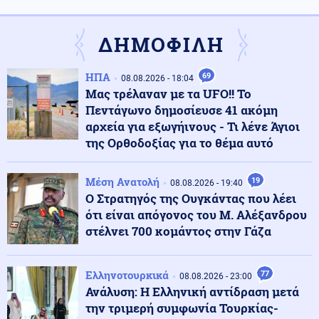
Ορεστιάδα: Εγκατέλειψε το ΙΧ μετά από έλεγχο και
προσπάθησε να διαφύγει
ΔΗΜΟΦΙΛΗ
Κόσμος
09.08.2026 - 15:09
ΗΠΑ
69
08.08.2026 - 18:04
Ισπανία: Έλεγχοι σε 200 ταξιδιώτες που έφτασαν από
Μας τρέλαναν με τα UFO!! Το
την Ιταλία
Πεντάγωνο δημοσίευσε 41 ακόμη
αρχεία για εξωγήινους - Τι λένε Άγιοι
της Ορθοδοξίας για το θέμα αυτό
09.08.2026 - 15:00
ΠΥΡ ΚΑΙ ΜΑΝΙΑ Ο ΠΟΥΤΙΝ! Η Τουρκία στέλνει 5
μαχητικά F-16 και 80 στρατιωτικούς στην Εσθονία
Μέση Ανατολή
19
08.08.2026 - 19:40
Ο Στρατηγός της Ουγκάντας που λέει
ότι είναι απόγονος του Μ. Αλέξανδρου
Κοινωνία
09.08.2026 - 14:56
στέλνει 700 κομάντος στην Γάζα
Έβρος: Πυρκαγιά σε χαμηλή βλάστηση στο Σπήλαιο
Ορεστιάδας
Ελληνοτουρκικά
77
08.08.2026 - 23:00
Ανάλυση: Η Ελληνική αντίδραση μετά
Κοινωνία
09.08.2026 - 14:44
την τριμερή συμφωνία Τουρκίας-
Σκιάθος: 15χρονος κατήγγειλε 17χρονο για σεξουαλική