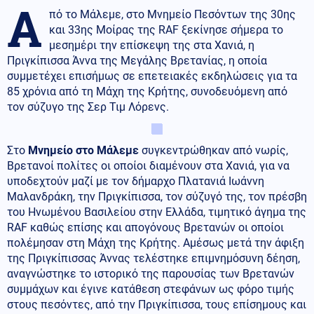
Α
πό το Μάλεμε, στο Μνημείο Πεσόντων της 30ης
και 33ης Μοίρας της RAF ξεκίνησε σήμερα το
μεσημέρι την επίσκεψη της στα Χανιά, η
Πριγκίπισσα Άννα της Μεγάλης Βρετανίας, η οποία
συμμετέχει επισήμως σε επετειακές εκδηλώσεις για τα
85 χρόνια από τη Μάχη της Κρήτης, συνοδευόμενη από
τον σύζυγο της Σερ Τιμ Λόρενς.
Στο
Μνημείο στο Μάλεμε
συγκεντρώθηκαν από νωρίς,
Βρετανοί πολίτες οι οποίοι διαμένουν στα Χανιά, για να
υποδεχτούν μαζί με τον δήμαρχο Πλατανιά Ιωάννη
Μαλανδράκη, την Πριγκίπισσα, τον σύζυγό της, τον πρέσβη
του Ηνωμένου Βασιλείου στην Ελλάδα, τιμητικό άγημα της
RAF καθώς επίσης και απογόνους Βρετανών οι οποίοι
πολέμησαν στη Μάχη της Κρήτης. Αμέσως μετά την άφιξη
της Πριγκίπισσας Άννας τελέστηκε επιμνημόσυνη δέηση,
αναγνώστηκε το ιστορικό της παρουσίας των Βρετανών
συμμάχων και έγινε κατάθεση στεφάνων ως φόρο τιμής
στους πεσόντες, από την Πριγκίπισσα, τους επίσημους και