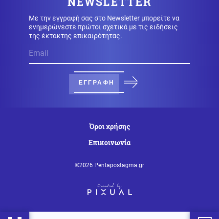
NEWSLETTER
Με την εγγραφή σας στο Newsletter μπορείτε να
09.08.2026 - 14:00
ενημερώνεστε πρώτοι σχετικά με τις ειδήσεις
«ΩΣ ΕΔΩ» είπε ο Πούτιν για την επέκταση της
της έκτακτης επικαιρότητας.
τουρκικής επιρροής στην «αυλή» της Ρωσίας
Κοινωνία
09.08.2026 - 13:47
Δύο συλλήψεις για παράνομη μεταφορά μεταναστών
ΕΓΓΡΑΦΗ
σε Έβρο και Ροδόπη
Κοινωνία
09.08.2026 - 13:36
Όροι χρήσης
Σοκαριστικό περιστατικό απάτης στη Λάρισα που
εγείρει νέα ερωτήματα: Κλωνοποίησαν με AI τη φωνή
Επικοινωνία
της μητέρας και έπεισαν το παιδί να τους δώσει
χρήματα και κοσμήματα
©2026 Pentapostagma.gr
Ρωσία
09.08.2026 - 13:33
Ενώ ο Πούτιν "ετοιμάζει επίθεση" σε κράτος του ΝΑΤΟ
ο Ερντογάν προχωρά στην εξαγωγή μεγάλου πακέτου
αμερικανικών όπλων στην Ουκρανία