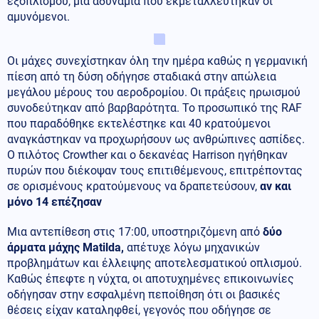
εξοπλισμού, μια αδυναμία που εκμεταλλεύτηκαν οι
αμυνόμενοι.
Οι μάχες συνεχίστηκαν όλη την ημέρα καθώς η γερμανική
πίεση από τη δύση οδήγησε σταδιακά στην απώλεια
μεγάλου μέρους του αεροδρομίου. Οι πράξεις ηρωισμού
συνοδεύτηκαν από βαρβαρότητα. Το προσωπικό της RAF
που παραδόθηκε εκτελέστηκε και 40 κρατούμενοι
αναγκάστηκαν να προχωρήσουν ως ανθρώπινες ασπίδες.
Ο πιλότος Crowther και ο δεκανέας Harrison ηγήθηκαν
πυρών που διέκοψαν τους επιτιθέμενους, επιτρέποντας
σε ορισμένους κρατούμενους να δραπετεύσουν,
αν και
μόνο 14 επέζησαν
Μια αντεπίθεση στις 17:00, υποστηριζόμενη από
δύο
άρματα μάχης Matilda,
απέτυχε λόγω μηχανικών
προβλημάτων και έλλειψης αποτελεσματικού οπλισμού.
Καθώς έπεφτε η νύχτα, οι αποτυχημένες επικοινωνίες
οδήγησαν στην εσφαλμένη πεποίθηση ότι οι βασικές
θέσεις είχαν καταληφθεί, γεγονός που οδήγησε σε