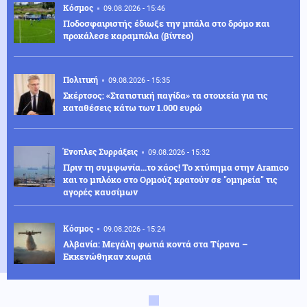
Κόσμος
09.08.2026 - 15:46
Ποδοσφαιριστής έδιωξε την μπάλα στο δρόμο και
προκάλεσε καραμπόλα (βίντεο)
Πολιτική
09.08.2026 - 15:35
Σκέρτσος: «Στατιστική παγίδα» τα στοιχεία για τις
καταθέσεις κάτω των 1.000 ευρώ
Ένοπλες Συρράξεις
09.08.2026 - 15:32
Πριν τη συμφωνία...το χάος! Το χτύπημα στην Aramco
και το μπλόκο στο Ορμούζ κρατούν σε "ομηρεία" τις
αγορές καυσίμων
Κόσμος
09.08.2026 - 15:24
Αλβανία: Μεγάλη φωτιά κοντά στα Τίρανα –
Εκκενώθηκαν χωριά
Κοινωνία
09.08.2026 - 15:18