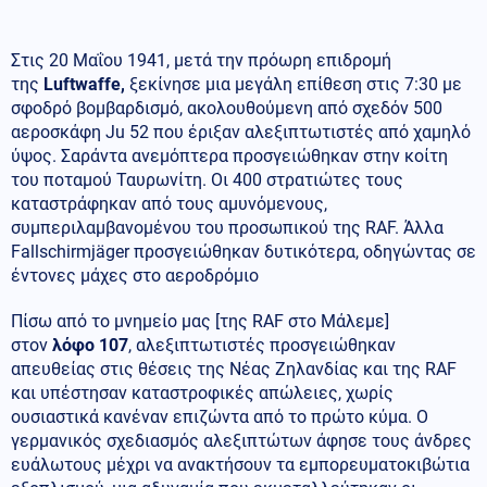
Στις 20 Μαΐου 1941, μετά την πρόωρη επιδρομή
της
Luftwaffe,
ξεκίνησε μια μεγάλη επίθεση στις 7:30 με
σφοδρό βομβαρδισμό, ακολουθούμενη από σχεδόν 500
αεροσκάφη Ju 52 που έριξαν αλεξιπτωτιστές από χαμηλό
ύψος. Σαράντα ανεμόπτερα προσγειώθηκαν στην κοίτη
του ποταμού Ταυρωνίτη. Οι 400 στρατιώτες τους
καταστράφηκαν από τους αμυνόμενους,
συμπεριλαμβανομένου του προσωπικού της RAF. Άλλα
Fallschirmjäger προσγειώθηκαν δυτικότερα, οδηγώντας σε
έντονες μάχες στο αεροδρόμιο
Πίσω από το μνημείο μας [της RAF στο Μάλεμε]
στον
λόφο 107
, αλεξιπτωτιστές προσγειώθηκαν
απευθείας στις θέσεις της Νέας Ζηλανδίας και της RAF
και υπέστησαν καταστροφικές απώλειες, χωρίς
ουσιαστικά κανέναν επιζώντα από το πρώτο κύμα. Ο
γερμανικός σχεδιασμός αλεξιπτώτων άφησε τους άνδρες
ευάλωτους μέχρι να ανακτήσουν τα εμπορευματοκιβώτια