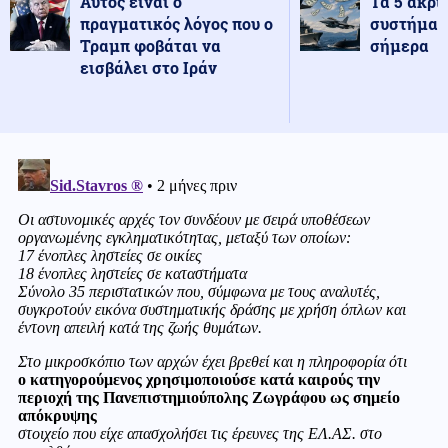
Αυτός είναι ο
Τα 5 ακρι
πραγματικός λόγος που ο
συστήματ
Τραμπ φοβάται να
σήμερα
εισβάλει στο Ιράν