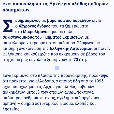
έχει απασχολήσει τις Αρχές για πλήθος σοβαρών
αδικημάτων
Σ
εσημασμένος
με
βαρύ ποινικό παρελθόν
είναι
ο
42χρονος άνδρας
που τα ξημερώματα
στο
Μικρολίμανο
σήκωσε όπλο
σε
αστυνομικούς
του
Τμήματος Εκβιαστών
, με
αποτέλεσμα να τραυματιστεί από πυρά. Σύμφωνα με
επίσημη ανακοίνωση της
Ελληνικής Αστυνομίας
, οι ποινές
φυλάκισης και κάθειρξης που εκκρεμούν σε βάρος του
στη χώρα μας συνολικά ξεπερνούν τα
73 έτη.
Συγκεκριμένα, στο πλαίσιο της προανάκρισης, προέκυψε
ότι πρόκειται για αλλοδαπό, ο οποίος ήδη από το 1995
έχει απασχολήσει τις Αρχές για πλήθος σοβαρών
αδικημάτων, μεταξύ των οποίων, ανθρωποκτονία,
απόπειρες ανθρωποκτονίας, εγκληματική οργάνωση,
αρπαγή – ομηρία αστυνομικού, βιασμό, κλοπές και
ληστείες.