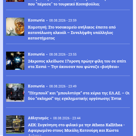
που "πέρασε" το τουρκικό Κοινοβούλιο;
Κοινωνία
08.08.2026 - 23:59
Κομοτηνή: Στο νοσοκομείο ανήλικος έπειτα από
κατανάλωση αλκοόλ – Συνελήφθη υπάλληλος
καταστήματος
Κοινωνία
08.08.2026 - 23:55
24χρονος κλείδωσε 17χρονη πρώην φίλη του σε σπίτι
στα Χανιά – Την άκουσαν που φώναζε «βοήθεια»
Κοινωνία
08.08.2026 - 23:49
”Πίτμπουλ” και ”μπουλντόγκ” στα χέρια της ΕΛ.ΑΣ. – Οι
δύο ”σκληροί” της εγκληματικής οργάνωσης Έντικ
Αθλητισμός
08.08.2026 - 23:44
ΑΕΚ: Συγκίνηση στο φιλικό με την Athens Kallithea -
Αφιερωμένο στους Μιχάλη Κατσούρη και Κώστα
Λιάκκα