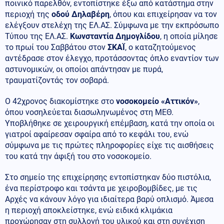
ποινικό παρελθόν, εντοπίστηκε έξω από κατάστημα στην
περιοχή της
οδού Δηλαβέρη
, όπου και επιχείρησαν να τον
ελέγξουν στελέχη της ΕΛ.ΑΣ. Σύμφωνα με την εκπρόσωπο
Τύπου της ΕΛ.ΑΣ.
Κωνσταντία Δημογλίδου
, η οποία μίλησε
το πρωί του Σαββάτου στον
ΣΚΑΪ
, ο καταζητούμενος
αντέδρασε στον έλεγχο, προτάσσοντας όπλο εναντίον των
αστυνομικών, οι οποίοι απάντησαν με πυρά,
τραυματίζοντάς τον σοβαρά.
Ο 42χρονος διακομίστηκε στο
νοσοκομείο «Αττικόν»
,
όπου νοσηλεύεται διασωληνωμένος στη ΜΕΘ.
Υποβλήθηκε σε χειρουργική επέμβαση, κατά την οποία οι
γιατροί αφαίρεσαν σφαίρα από το κεφάλι του, ενώ
σύμφωνα με τις πρώτες πληροφορίες είχε τις αισθήσεις
του κατά την άφιξή του στο νοσοκομείο.
Στο σημείο της επιχείρησης εντοπίστηκαν δύο πιστόλια,
ένα περίστροφο και τσάντα με χειροβομβίδες, με τις
Αρχές να κάνουν λόγο για ιδιαίτερα βαρύ οπλισμό. Άμεσα
η περιοχή αποκλείστηκε, ενώ ειδικά κλιμάκια
προχώρησαν στη συλλογή του υλικού και στη συνέχιση