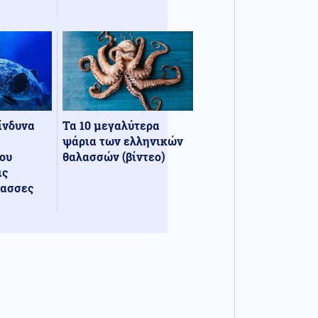
κίνδυνα
Τα 10 μεγαλύτερα
ψάρια των ελληνικών
ου
θαλασσών (βίντεο)
ις
λασσες