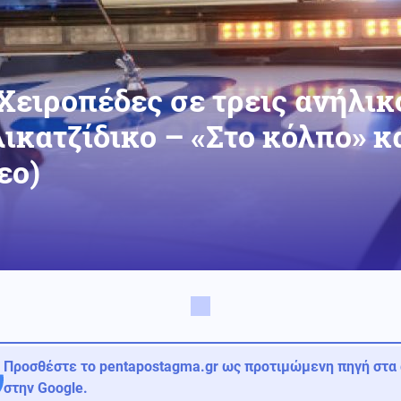
Χειροπέδες σε τρεις ανήλικ
ικατζίδικο – «Στο κόλπο» κ
εο)
Προσθέστε το pentapostagma.gr ως προτιμώμενη πηγή στα
στην Google.