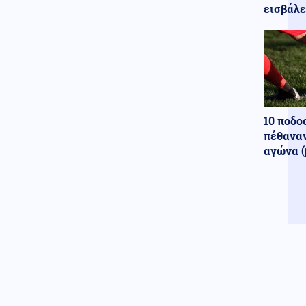
έρχεται
εισβάλε
Τεχνολογία
08.08.2026 - 10:55
H NASA ανανεώνει τη ζωή του
Voyager 2 με μια «Μεγάλη
Έκρηξη»
Κοινωνία
08.08.2026 - 10:53
Tουρισμός για Όλους 2026-
10 ποδο
2027: Ποια ΑΦΜ υποβάλλουν
αίτηση σήμερα – Πότε εκπνέει
πέθαναν
η προθεσμία
αγώνα (
Ρωσία
08.08.2026 - 10:51
Ρωσία: Στις φλόγες διυλιστήριο
πετρελαίου έπειτα από
ουκρανική επίθεση με drones
Εσωτερική Ασφάλεια
08.08.2026 - 10:43
Πυρκαγιά σε ακατοίκητο κτήριο
στην Κουμουνδούρου,
απεγκλωβίστηκε ένα άτομο