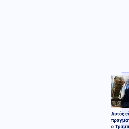
Παπαμιχαήλ: Η ανάρτηση της
Φίνος Φιλμ για το «γοητευτικό
λεβεντόπαιδο του ελληνικού
σινεμά»
Περιβάλλον
08.08.2026 - 11:05
Το ταξίδι σκόνης 2.500 χλμ. της
Σαχάρας στον Αμαζόνιο: Πώς η
έρημος τρέφει το τροπικό
δάσος;
Μέση Ανατολή
08.08.2026 - 11:00
Κατασκοπευτικό θρίλερ με
άρωμα Μόσχας: Το λάθος του
εκτελεστή του Άσαντ – Πώς
ξετρύπωσαν τον διαβόητο
Χοσάμ Λούκα
Κόσμος
08.08.2026 - 10:58
«Νέα κλιματική
Αυτός ε
πραγματικότητα»: Η ακραία
ζέστη σκοτώνει σχεδόν 500.000
πραγματ
ανθρώπους τον χρόνο – Τι
ο Τραμπ