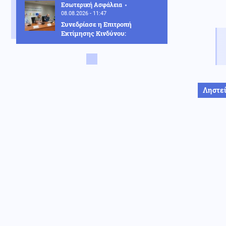
Εσωτερική Ασφάλεια
08.08.2026 - 11:47
Συνεδρίασε η Επιτροπή
Εκτίμησης Κινδύνου:
Επικίνδυνο «κοκτέιλ» οι ισχυροί
άνεμοι και οι υψηλές
θερμοκρασίες
Ρωσία
08.08.2026 - 11:40
Ληστε
Στις φλόγες διυλιστήριο
πετρελαίου στο Κρασνοντάρ της
Ρωσίας μετά από ουκρανική
επίθεση με drones
Εσωτερική Ασφάλεια
08.08.2026 - 11:19
Η επόμενη ημέρα μετά τις
πυρκαγιές στη Δυτική Αττική:
Τα έργα Antinero και ο αγώνας
δρόμου πριν από τις βροχές
Κοινωνία
08.08.2026 - 11:13
Συμπληρώθηκαν 22 χρόνια από
τον θάνατο του Δημήτρη