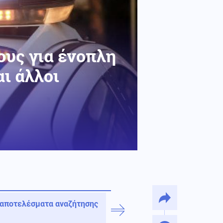
ους για ένοπλη
αι άλλοι
 αποτελέσματα αναζήτησης