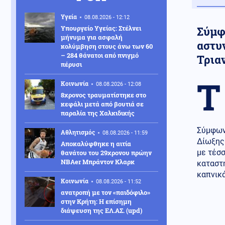
Υγεία
08.08.2026 - 12:12
Υπουργείο Υγείας: Στέλνει
Σύμφ
μήνυμα για ασφαλή
αστυ
κολύμβηση στους άνω των 60
– 284 θάνατοι από πνιγμό
Τρια
πέρυσι
Τ
Κοινωνία
08.08.2026 - 12:08
8χρονος τραυματίστηκε στο
κεφάλι μετά από βουτιά σε
παραλία της Χαλκιδικής
Σύμφων
Αθλητισμός
08.08.2026 - 11:59
Δίωξης 
Αποκαλύφθηκε η αιτία
με τέσ
θανάτου του 29χρονου πρώην
NBAer Μπράντον Κλαρκ
καταστή
καπνικά
Κοινωνία
08.08.2026 - 11:52
ανατροπή με τον «παιδόφιλο»
στην Κρήτη: Η επίσημη
διάψευση της ΕΛ.ΑΣ. (upd)