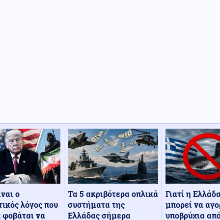
Τα 5 ακριβότερα οπλικά
Γιατί η Ελλάδ
ίναι ο
συστήματα της
μπορεί να αγο
ικός λόγος που
Ελλάδας σήμερα
υποβρύχια από
 φοβάται να