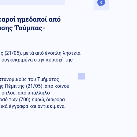
0
εαροί ημεδαποί από
ασης Τούμπας-
 (21/05), μετά από ένοπλη ληστεία
 συγκεκριμένα στην περιοχή της
αστυνομικούς του Τμήματος
ης Πέμπτης (21/05), από κοινού
ς όπλου, από υπάλληλο
οσό των (700) ευρώ, διάφορα
ικά έγγραφα και αντικείμενα.