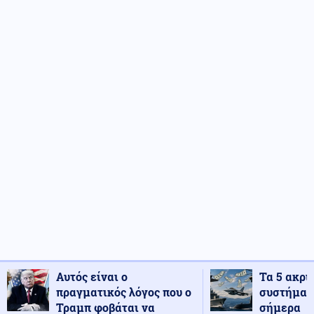
Αυτός είναι ο
Τα 5 ακρι
πραγματικός λόγος που ο
συστήματ
Τραμπ φοβάται να
σήμερα