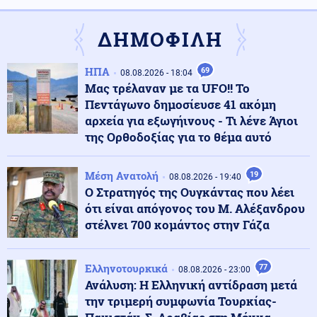
Κοινωνία
09.08.2026 - 13:05
«Τι άλλο θα δούμε;»: Ελικόπτερο προσγειώθηκε στο
ΔΗΜΟΦΙΛΗ
Σαρακήνικο για να κάνουν μπάνιο οι επιβάτες του
(βίντεο)
ΗΠΑ
69
08.08.2026 - 18:04
Μας τρέλαναν με τα UFO!! Το
Κοινωνία
09.08.2026 - 12:53
Πεντάγωνο δημοσίευσε 41 ακόμη
Λουτράκι: 75χρονος βρέθηκε νεκρός δίπλα σε κάδους
απορριμμάτων
αρχεία για εξωγήινους - Τι λένε Άγιοι
της Ορθοδοξίας για το θέμα αυτό
Ένοπλες Συρράξεις
09.08.2026 - 12:46
Μέση Ανατολή
19
08.08.2026 - 19:40
Ρωσικές επιθέσεις σε δύο διυλιστήρια – Τρεις νεκροί
Ο Στρατηγός της Ουγκάντας που λέει
στο Μπέλγκοροντ από ουκρανικό drone
ότι είναι απόγονος του Μ. Αλέξανδρου
στέλνει 700 κομάντος στην Γάζα
Κόσμος
09.08.2026 - 12:34
Αντιδράσεις στη Βρετανία: Ο Άντριου παραμένει σε
λίστα βασιλικής κηδείας παρά την καθαίρεση
Ελληνοτουρκικά
77
08.08.2026 - 23:00
Ανάλυση: Η Ελληνική αντίδραση μετά
την τριμερή συμφωνία Τουρκίας-
Κόσμος
09.08.2026 - 12:24