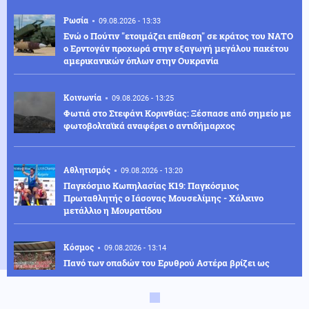
Ρωσία
09.08.2026 - 13:33
Ενώ ο Πούτιν "ετοιμάζει επίθεση" σε κράτος του ΝΑΤΟ
ο Ερντογάν προχωρά στην εξαγωγή μεγάλου πακέτου
αμερικανικών όπλων στην Ουκρανία
Κοινωνία
09.08.2026 - 13:25
Φωτιά στο Στεφάνι Κορινθίας: Ξέσπασε από σημείο με
φωτοβολταϊκά αναφέρει ο αντιδήμαρχος
Αθλητισμός
09.08.2026 - 13:20
Παγκόσμιο Κωπηλασίας Κ19: Παγκόσμιος
Πρωταθλητής ο Ιάσονας Μουσελίμης - Χάλκινο
μετάλλιο η Μουρατίδου
Κόσμος
09.08.2026 - 13:14
Πανό των οπαδών του Ερυθρού Αστέρα βρίζει ως
"Ναζί" τον Β. Ζελένσκι