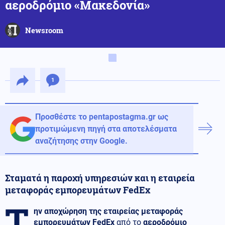
αεροδρόμιο «Μακεδονία»
Newsroom
1
Προσθέστε το pentapostagma.gr ως
προτιμώμενη πηγή στα αποτελέσματα
αναζήτησης στην Google.
Σταματά η παροχή υπηρεσιών και η εταιρεία
μεταφοράς εμπορευμάτων FedEx
Τ
ην αποχώρηση της εταιρείας μεταφοράς
εμπορευμάτων FedEx
από το
αεροδρόμιο