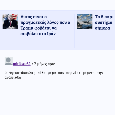
Αυτός είναι ο
Τα 5 ακρι
πραγματικός λόγος που ο
συστήματ
Τραμπ φοβάται να
σήμερα
εισβάλει στο Ιράν