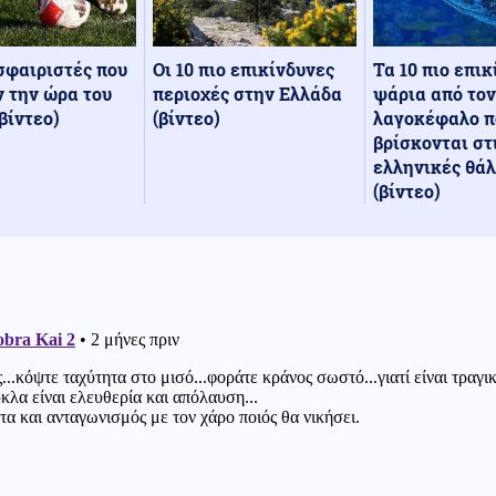
Οι 10 πιο επικίνδυνες
Τα 10 πιο επι
σφαιριστές που
περιοχές στην Ελλάδα
ψάρια από τον
 την ώρα του
(βίντεο)
λαγοκέφαλο π
βίντεο)
βρίσκονται στ
ελληνικές θά
(βίντεο)