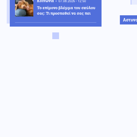
Κοινωνία
07.08.2026 - 12:50
Το επίμονο βλέμμα του σκύλου
σας: Τι προσπαθεί να σας πει
Αστυν
Μέση Ανατολή
07.08.2026 - 12:48
Ιράν: Στο «νεκροκρέβατο» ο
Μοτζτάμπα Χαμενεΐ -
Οργιάζουν οι φήμες
Κοινωνία
07.08.2026 - 12:39
Νοσοκομείο Νίκαιας:
Καταγγέλλονται ελλείψεις
υλικών
Μέση Ανατολή
07.08.2026 - 12:33
Ο Ερντογάν επιδιώκει να
"πατήσει πόδι" ο τουρκικός
στρατός στον Λίβανο μετά την
UNIFIL-Έρχεται πόλεμος
Τουρκίας-Ισραήλ
Κόσμος
07.08.2026 - 12:26
Συνελήφθη στη Γερμανία μέλος