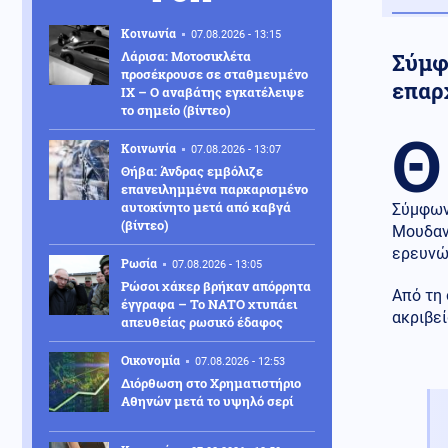
Κοινωνία
07.08.2026 - 13:15
Λάρισα: Μοτοσικλέτα
Σύμφω
προσέκρουσε σε σταθμευμένο
επαρ
ΙΧ – Ο αναβάτης εγκατέλειψε
το σημείο (βίντεο)
Θ
Κοινωνία
07.08.2026 - 13:07
Θήβα: Άνδρας εμβόλιζε
επανειλημμένα παρκαρισμένο
αυτοκίνητο μετά από καβγά
Σύμφων
(βίντεο)
Μουδανι
ερευνών
Ρωσία
07.08.2026 - 13:05
Ρώσοι χάκερ βρήκαν απόρρητα
Από τη 
έγγραφα – Το ΝΑΤΟ χτυπάει
ακριβε
απευθείας ρωσικό έδαφος
Οικονομία
07.08.2026 - 12:53
Διόρθωση στο Χρηματιστήριο
Αθηνών μετά το υψηλό σερί