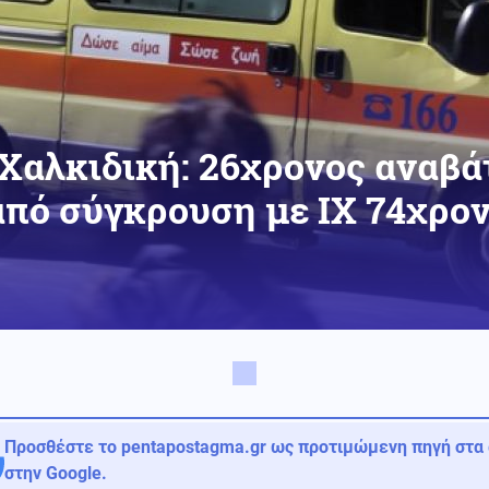
Χαλκιδική: 26χρονος αναβά
από σύγκρουση με ΙΧ 74χρο
Προσθέστε το pentapostagma.gr ως προτιμώμενη πηγή στα
στην Google.