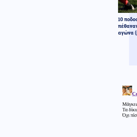
Πολιτική
07.08.2026 - 11:37
Θεσσαλονίκη: Ο Αλέξης
10 ποδο
Τσίπρας παρουσιάζει το
πέθαναν
οικονομικό του πρόγραμμα
αγώνα (
Ελληνοτουρκικά
07.08.2026 - 11:30
Τι είναι ο "μηχανισμός R-4" που
προωθεί η Τουρκία και πως θα
τον χρησιμοποιήσει κατά
Ισραήλ-Ελλάδας-Κύπρου;
Κόσμος
07.08.2026 - 11:23
Eurostat: Πρωταθλήτρια στο
κάπνισμα η Ελλάδα ανάμεσα
στις χώρες της ΕΕ
Κοινωνία
07.08.2026 - 11:16
Θεσσαλονίκη: Συνελήφθη
Τούρκος για διακίνηση
ναρκωτικών, οπλοκατοχή και
ληστεία