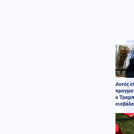
της ρωσικής μαφίας για τις
δολοφονίες Σκαφτούρου,
Ρουμπέτη, Μουζακίτη
Κοινωνία
07.08.2026 - 12:18
Marfin: Προθεσμία για να
απολογηθεί έλαβε η 46χρονη
Κοινωνία
07.08.2026 - 12:07
Σέρρες: Βίντεο με τη στιγμή της
μετωπικής σύγκρουσης ΙΧ και
φορτηγού
Κόσμος
07.08.2026 - 11:55
Αυτός ε
Έμπολα στο Κονγκό: Τα
πραγματ
επιβεβαιωμένα κρούσματα
ο Τραμπ
ξεπέρασαν τα 4.000
εισβάλε
Πολιτική
07.08.2026 - 11:46
Χαρδαλιάς: «Με
τεκμηριωμένες πολιτικές και
χρηματοδοτικά εργαλεία
στηρίζουμε τις επιχειρήσεις»