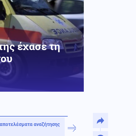
της έχασε τη
νου
 αποτελέσματα αναζήτησης