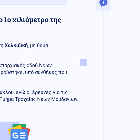
1
 1ο χιλιόμετρο της
τη
Χαλκιδική
, με θύμα
ς επαρχιακής οδού Νέων
κρούστηκε, υπό συνθήκες που
κλου, ενώ οι έρευνες για τις
ο Τμήμα Τροχαίας Νέων Μουδανιών.