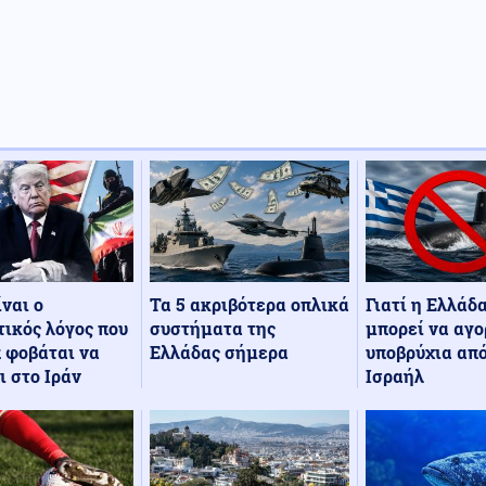
Τα 5 ακριβότερα οπλικά
Γιατί η Ελλάδ
ίναι ο
συστήματα της
μπορεί να αγο
ικός λόγος που
Ελλάδας σήμερα
υποβρύχια από
 φοβάται να
Ισραήλ
ι στο Ιράν