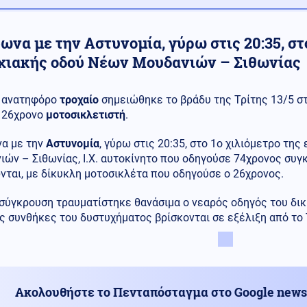
να με την Αστυνομία, γύρω στις 20:35, στο
χιακής οδού Νέων Μουδανιών – Σιθωνίας
ανατηφόρο
τροχαίο
σημειώθηκε το βράδυ της Τρίτης 13/5 σ
26χρονο
μοτοσικλετιστή
.
α με την
Αστυνομία
, γύρω στις 20:35, στο 1ο χιλιόμετρο τη
ών – Σιθωνίας, Ι.Χ. αυτοκίνητο που οδηγούσε 74χρονος συγ
ται, με δίκυκλη μοτοσικλέτα που οδηγούσε ο 26χρονος.
σύγκρουση τραυματίστηκε θανάσιμα ο νεαρός οδηγός του δικύ
ίς συνθήκες του δυστυχήματος βρίσκονται σε εξέλιξη από τ
Ακολουθήστε το Πενταπόσταγμα στο Google news