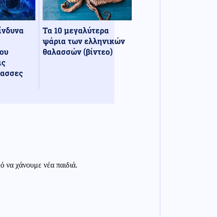
κίνδυνα
Τα 10 μεγαλύτερα
ψάρια των ελληνικών
ου
θαλασσών (βίντεο)
ις
λασσες