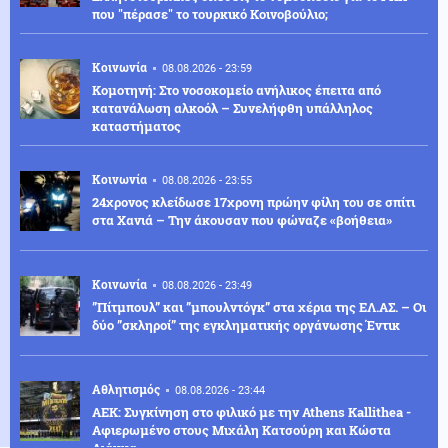
που "πέρασε" το τουρκικό Κοινοβούλιο;
Κοινωνία
08.08.2026 - 23:59
Κομοτηνή: Στο νοσοκομείο ανήλικος έπειτα από
κατανάλωση αλκοόλ – Συνελήφθη υπάλληλος
καταστήματος
Κοινωνία
08.08.2026 - 23:55
24χρονος κλείδωσε 17χρονη πρώην φίλη του σε σπίτι
στα Χανιά – Την άκουσαν που φώναζε «βοήθεια»
Κοινωνία
08.08.2026 - 23:49
”Πίτμπουλ” και ”μπουλντόγκ” στα χέρια της ΕΛ.ΑΣ. – Οι
δύο ”σκληροί” της εγκληματικής οργάνωσης Έντικ
Αθλητισμός
08.08.2026 - 23:44
ΑΕΚ: Συγκίνηση στο φιλικό με την Athens Kallithea -
Αφιερωμένο στους Μιχάλη Κατσούρη και Κώστα
Λιάκκα