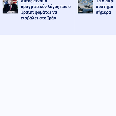
Αυτός είναι ο
Τα 5 ακρι
πραγματικός λόγος που ο
συστήματ
Τραμπ φοβάται να
σήμερα
εισβάλει στο Ιράν