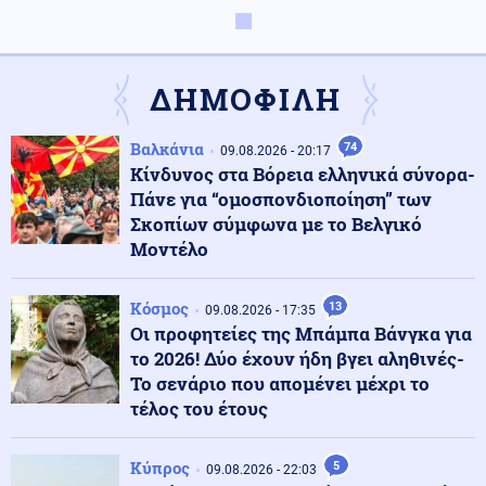
Κοινωνία
10.08.2026 - 08:47
Τραγωδία με 4χρονο στην Πάρο: «Φωνάζαμε,
κλαίγαμε, ουρλιάζαμε» - Όσα αναφέρει ο πατέρας του
ΔΗΜΟΦΙΛΗ
παιδιού
Βαλκάνια
74
09.08.2026 - 20:17
Κόσμος
10.08.2026 - 08:40
Κίνδυνος στα Βόρεια ελληνικά σύνορα-
Γερμανία: Νέο περιστατικό εντοπισμού drones πάνω
Πάνε για “ομοσπονδιοποίηση” των
από στρατιωτική βάση προκαλεί ανησυχίες
Σκοπίων σύμφωνα με το Βελγικό
Μοντέλο
Περιβάλλον
10.08.2026 - 08:36
Η Δυτική Ευρώπη έζησε το θερμότερο ξεκίνημα
Κόσμος
13
09.08.2026 - 17:35
καλοκαιριού όλων των εποχών
Οι προφητείες της Μπάμπα Βάνγκα για
το 2026! Δύο έχουν ήδη βγει αληθινές-
Το σενάριο που απομένει μέχρι το
Οικονομία
10.08.2026 - 08:31
τέλος του έτους
Ένοπλες δυνάμεις: Επίδομα διοίκησης από 100 έως 500
ευρώ - Ποιοι είναι οι δικαιούχοι
Κύπρος
5
09.08.2026 - 22:03