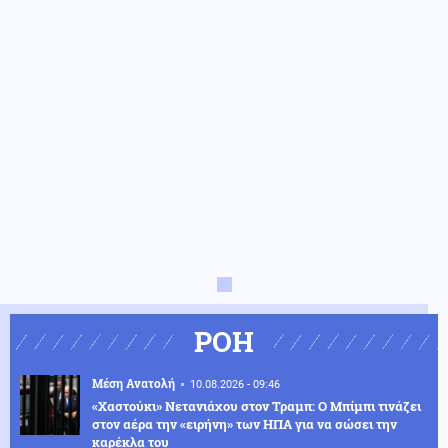
ΡΟΗ
Μέση Ανατολή
10.08.2026 - 09:46
«Χαστούκι» Νετανιάχου στον Τραμπ: Ο Μπίμπι τινάζει
στον αέρα την «ειρήνη» των ΗΠΑ για να σώσει την
καρέκλα του