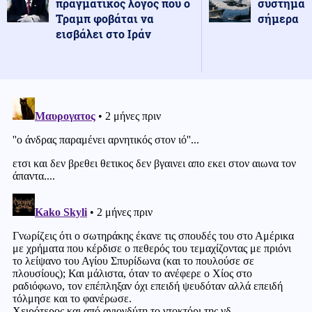
πραγματικός λόγος που ο
συστήματ
Τραμπ φοβάται να
σήμερα
εισβάλει στο Ιράν