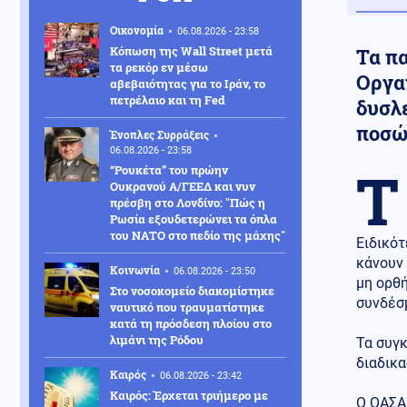
Οικονομία
06.08.2026 - 23:58
Κόπωση της Wall Street μετά
Τα π
τα ρεκόρ εν μέσω
Οργα
αβεβαιότητας για το Ιράν, το
πετρέλαιο και τη Fed
δυσλ
ποσώ
Ένοπλες Συρράξεις
06.08.2026 - 23:58
Τ
“Ρουκέτα” του πρώην
Ουκρανού Α/ΓΕΕΔ και νυν
πρέσβη στο Λονδίνο: "Πώς η
Ρωσία εξουδετερώνει τα όπλα
του ΝΑΤΟ στο πεδίο της μάχης"
Ειδικότ
κάνουν 
Κοινωνία
06.08.2026 - 23:50
μη ορθή
Στο νοσοκομείο διακομίστηκε
συνδέσ
ναυτικό που τραυματίστηκε
κατά τη πρόσδεση πλοίου στο
λιμάνι της Ρόδου
Τα συγ
διαδικα
Καιρός
06.08.2026 - 23:42
Καιρός: Έρχεται τριήμερο με
Ο ΟΑΣΑ