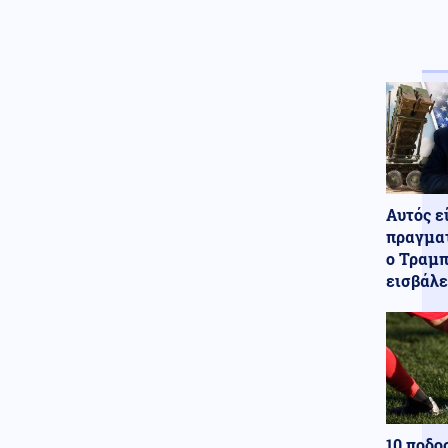
Ελληνοτουρκικά
06.08.2026 - 22:59
Ο Τούρκος "Γκρίζος Λύκος"
Μπαχτσελί "λαγός" του
Ερντογάν ζητάει την
απελευθέρωση Οτσαλάν! Πως
επηρεάζονται προς το
χειρότερο τα Ελληνοτουρκικά;
Περιβάλλον
06.08.2026 - 22:59
Αυτός ε
Το μυστήριο που απασχολεί
τους παλαιοντολόγους: Γιατί δεν
πραγματ
υπήρξαν ποτέ δεινόσαυροι σε
ο Τραμπ
μέγεθος ποντικιού
εισβάλε
Κόσμος
06.08.2026 - 22:58
Από τη Μύκονο στο Βατικανό: Ο
Μαθιου Μακκόναχι με τον
Πάπα, του χτύπησε σαν...
φιλαράκι τον ώμο, δείτε βίντεο
Κόσμος
06.08.2026 - 22:56
10 ποδο
Φρίκη στη Βρετανία: Πρώην