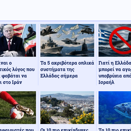
Τα 5 ακριβότερα οπλικά
Γιατί η Ελλάδ
ίναι ο
συστήματα της
μπορεί να αγο
ικός λόγος που
Ελλάδας σήμερα
υποβρύχια από
 φοβάται να
Ισραήλ
ι στο Ιράν
Οι 10 πιο επικίνδυνες
Τα 10 πιο επι
σφαιριστές που