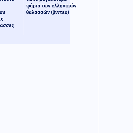
ψάρια των ελληνικών
ου
θαλασσών (βίντεο)
ις
λασσες