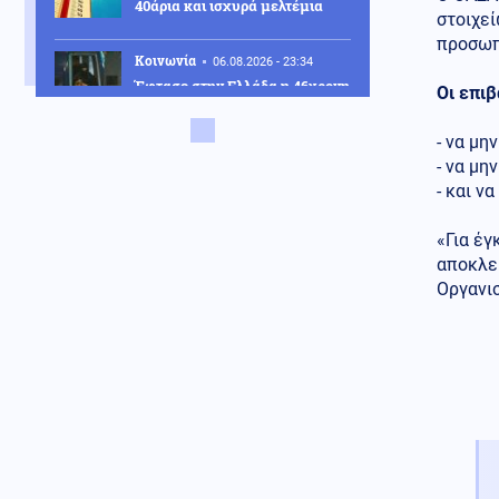
40άρια και ισχυρά μελτέμια
στοιχεί
προσωπ
Κοινωνία
06.08.2026 - 23:34
Έφτασε στην Ελλάδα η 46χρονη
Οι επιβ
που κατηγορείται για
συμμετοχή στην τραγωδία της
- να μ
Marfin – Κρατείται στη ΓΑΔΑ
- να μη
ΗΠΑ
- και ν
06.08.2026 - 23:26
ΗΠΑ: Στήριξη στην Ισπανία για
Θέουτα και Μελίγια, επίθεση
«Για έγ
στον Σάντσεθ για το
αποκλε
μεταναστευτικό
Οργανι
Μέση Ανατολή
06.08.2026 - 23:17
Ισραήλ: «Φρένο» στην
αποχώρηση από νέες περιοχές
του νότιου Λιβάνου έως ότου
εφαρμοστεί η συμφωνία
Κόσμος
06.08.2026 - 23:14
Επιβεβαιώνεται η ανοδική τάση
της AfD στη Γερμανία: Στο 28%