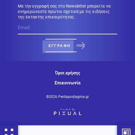
Με την εγγραφή σας στο Newsletter μπορείτε να
ενημερώνεστε πρώτοι σχετικά με τις ειδήσεις
Κοινωνία
07.08.2026 - 07:35
της έκτακτης επικαιρότητας.
Υψηλός κίνδυνος πυρκαγιάς σήμερα σε Αττική, Κρήτη,
Πελοπόννησο, Εύβοια και νησιά του Αιγαίου
Μέση Ανατολή
07.08.2026 - 07:32
ΕΓΓΡΑΦΗ
Το Ιράν κλείνει τα Στενά για ΗΠΑ και Ισραήλ – Στην
απόλυτη «παγίδα» του πολέμου ο Τραμπ
Όροι χρήσης
Κοινωνία
07.08.2026 - 07:26
Επικοινωνία
«Κρανίου τόπος» το Πόρτο Γερμενό: 84 σπίτια στον
κατάλογο της κατεδάφισης – Πότε ξεκινούν οι
αιτήσεις
©2026 Pentapostagma.gr
Κοινωνία
07.08.2026 - 07:23
Πόρτο Γερμενό: Πάνω από 100 σπίτια με
ολοκληρωτικές ζημιές