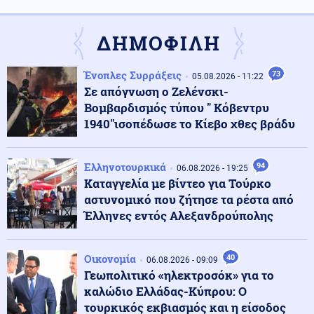
Αργεντινή: Νέα μέτρα κατά του οργανωμένου
εγκλήματος – Στο στόχαστρο ομάδες από τον
Ισημερινό
ΔΗΜΟΦΙΛΗ
Κόσμος
07.08.2026 - 08:27
Ένοπλες Συρράξεις
73
05.08.2026 - 11:22
Πετρέλαιο: Ανοδικά το Brent εν μέσω καθυστερήσεων
Σε απόγνωση ο Ζελένσκι-
στη συμφωνία για τα Στενά του Ορμούζ
Βομβαρδισμός τύπου " Κόβεντρυ
1940"ισοπέδωσε το Κίεβο χθες βράδυ
Ρωσία
07.08.2026 - 08:16
Η Ρωσία ετοιμάζει χτύπημα στο ΝΑΤΟ; - Ο Πούτιν
Ελληνοτουρκικά
94
εκμεταλλεύεται τα άδεια οπλοστάσια των ΗΠΑ
06.08.2026 - 19:25
Καταγγελία με βίντεο για Τούρκο
αστυνομικό που ζήτησε τα ρέστα από
Κόσμος
Έλληνες εντός Αλεξανδρούπολης
07.08.2026 - 08:15
Ισχυρός σεισμός μεγέθους 5,8 Ρίχτερ στις Φιλιππίνες
Οικονομία
40
06.08.2026 - 09:09
Γεωπολιτικό «ηλεκτροσόκ» για το
Οικονομία
07.08.2026 - 08:06
καλώδιο Ελλάδας-Κύπρου: Ο
Τιμολόγια ρεύματος: Νέα ανοδική τάση λόγω της
τουρκικός εκβιασμός και η είσοδος