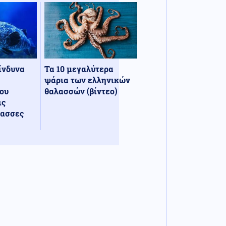
κίνδυνα
Τα 10 μεγαλύτερα
ψάρια των ελληνικών
ου
θαλασσών (βίντεο)
ις
λασσες