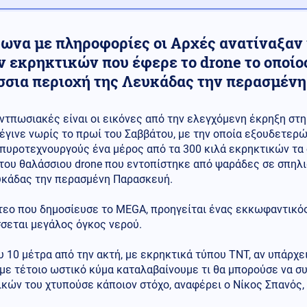
ωνα με πληροφορίες οι Αρχές ανατίναξαν 
ν εκρηκτικών που έφερε το drone το οποίο
σσια περιοχή της Λευκάδας την περασμέν
ντπωσιακές είναι οι εικόνες από την ελεγχόμενη έκρηξη στ
έγινε νωρίς το πρωί του Σαββάτου, με την οποία εξουδετερ
πυροτεχνουργούς ένα μέρος από τα 300 κιλά εκρηκτικών τα 
του θαλάσσιου drone που εντοπίστηκε από ψαράδες σε σπηλι
υκάδας την περασμένη Παρασκευή.
τεο που δημοσίευσε το MEGA, προηγείται ένας εκκωφαντικός
σεται μεγάλος όγκος νερού.
 10 μέτρα από την ακτή, με εκρηκτικά τύπου ΤΝΤ, αν υπάρχει
ε τέτοιο ωστικό κύμα καταλαβαίνουμε τι θα μπορούσε να συμ
κών του χτυπούσε κάποιον στόχο, αναφέρει ο Νίκος Σπανός, 