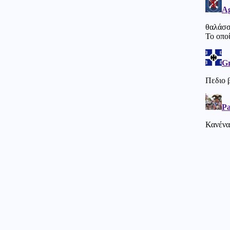
Κοινωνία
06.08.2026 - 22:52
Δύο συλλήψεις για τις φωτιές
σε Σκύρο και Λακωνία:
Βραχυκύκλωσε γεννήτρια
63χρονης, 71χρονος άναψε
ψησταριά