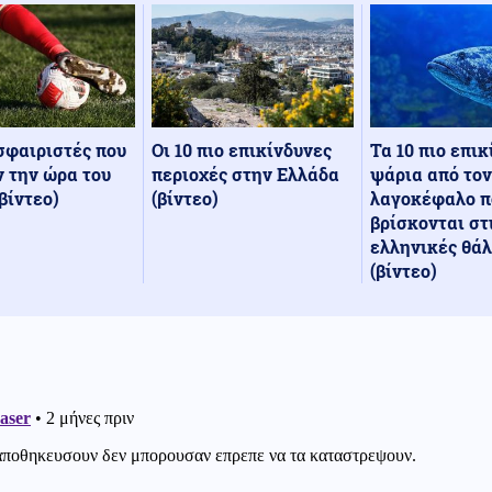
Οι 10 πιο επικίνδυνες
Τα 10 πιο επι
σφαιριστές που
περιοχές στην Ελλάδα
ψάρια από τον
 την ώρα του
(βίντεο)
λαγοκέφαλο π
βίντεο)
βρίσκονται στ
ελληνικές θά
(βίντεο)