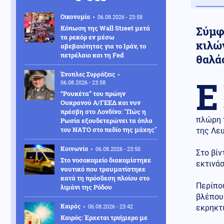
Οικονομία
06.08.2026 - 23:58
Κόπωση της Wall Street μετά
Σύμφ
τα ρεκόρ εν μέσω
κιλώ
αβεβαιότητας για το Ιράν, το
πετρέλαιο και τη Fed
θαλά
Ένοπλες Συρράξεις
Ε
06.08.2026 - 23:58
“Ρουκέτα” του πρώην
Ουκρανού Α/ΓΕΕΔ και νυν
πρέσβη στο Λονδίνο: "Πώς η
πλώρη 
Ρωσία εξουδετερώνει τα όπλα
του ΝΑΤΟ στο πεδίο της μάχης"
της Λε
Κοινωνία
06.08.2026 - 23:50
Στο βίν
Στο νοσοκομείο διακομίστηκε
εκτινάσ
ναυτικό που τραυματίστηκε
κατά τη πρόσδεση πλοίου στο
Περίπου
λιμάνι της Ρόδου
βλέπουμ
Καιρός
εκρηκτι
06.08.2026 - 23:42
Καιρός: Έρχεται τριήμερο με