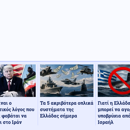
Τα 5 ακριβότερα οπλικά
Γιατί η Ελλάδ
ίναι ο
συστήματα της
μπορεί να αγο
ικός λόγος που
Ελλάδας σήμερα
υποβρύχια από
 φοβάται να
Ισραήλ
ι στο Ιράν