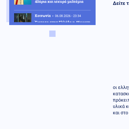
40άρια και ισχυρά μελτέμια
Δείτε τ
Κοινωνία
06.08.2026 - 23:34
Έφτασε στην Ελλάδα η 46χρονη
που κατηγορείται για
συμμετοχή στην τραγωδία της
Marfin – Κρατείται στη ΓΑΔΑ
ΗΠΑ
06.08.2026 - 23:26
ΗΠΑ: Στήριξη στην Ισπανία για
Θέουτα και Μελίγια, επίθεση
στον Σάντσεθ για το
μεταναστευτικό
Μέση Ανατολή
06.08.2026 - 23:17
οι ελλη
Ισραήλ: «Φρένο» στην
αποχώρηση από νέες περιοχές
κατασκε
του νότιου Λιβάνου έως ότου
πρόκει
εφαρμοστεί η συμφωνία
υλικά κ
και στο
Κόσμος
06.08.2026 - 23:14
Επιβεβαιώνεται η ανοδική τάση
της AfD στη Γερμανία: Στο 28%