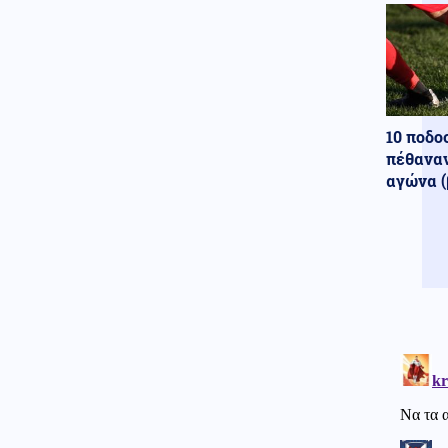
χασάπης τεμάχισε 55χρονο
εργαζόμενό του και τον έβαλε
σε βαρέλι με τσιμέντο επειδή
νόμιζε ότι τον έκλεβε
Κόσμος
06.08.2026 - 22:55
Μετά τη Θέουτα, πολιτικοί στην
10 ποδο
Ισπανία ζητούν να γίνει το
πέθαναν
Μουντιάλ του 2030 χωρίς το
αγώνα (
Μαρόκο
Μέση Ανατολή
06.08.2026 - 22:54
Εκρήξεις στο νησί Κεσμ και
συναγερμός στον Περσικό
Κόλπο – Στο «υψηλό» ο
κίνδυνος για τα λιμάνια και τη
ναυτιλία
Κόσμος
06.08.2026 - 22:53
Εξιτήριο από κέντρο
αποκατάστασης πήρε ο Μιτς
ΜακΚόνελ, άγνωστο πότε θα
επιστρέψει στη Γερουσία