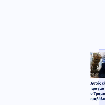
Ελληνοτουρκικά
06.08.2026 - 22:59
Ο Τούρκος "Γκρίζος Λύκος"
Μπαχτσελί "λαγός" του
Ερντογάν ζητάει την
απελευθέρωση Οτσαλάν! Πως
επηρεάζονται προς το
χειρότερο τα Ελληνοτουρκικά;
Περιβάλλον
06.08.2026 - 22:59
Το μυστήριο που απασχολεί
τους παλαιοντολόγους: Γιατί δεν
υπήρξαν ποτέ δεινόσαυροι σε
μέγεθος ποντικιού
Κόσμος
06.08.2026 - 22:58
Από τη Μύκονο στο Βατικανό: Ο
Μαθιου Μακκόναχι με τον
Αυτός ε
Πάπα, του χτύπησε σαν...
πραγματ
φιλαράκι τον ώμο, δείτε βίντεο
ο Τραμπ
εισβάλε
Κόσμος
06.08.2026 - 22:56
Φρίκη στη Βρετανία: Πρώην