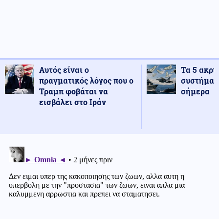
Αυτός είναι ο
Τα 5 ακρι
πραγματικός λόγος που ο
συστήματ
Τραμπ φοβάται να
σήμερα
εισβάλει στο Ιράν