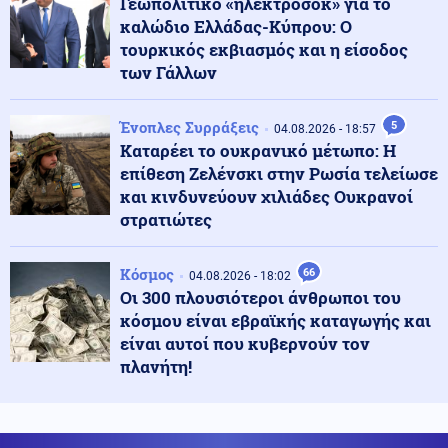
Γεωπολιτικό «ηλεκτροσόκ» για το
καλώδιο Ελλάδας-Κύπρου: Ο
Κοινωνία
06.08.2026 - 13:25
τουρκικός εκβιασμός και η είσοδος
Θεσσαλονίκη: Βαριές ποινές σε τέσσερις
των Γάλλων
συλληφθέντες για παράνομο τζόγο
Ένοπλες Συρράξεις
5
04.08.2026 - 18:57
Πολιτική
06.08.2026 - 13:19
Καταρέει το ουκρανικό μέτωπο: Η
ΠΑΣΟΚ: «Η κυβέρνηση επιχειρεί να παρουσιάσει το
επίθεση Ζελένσκι στην Ρωσία τελείωσε
φιάσκο ως επιτυχία»
και κινδυνεύουν χιλιάδες Ουκρανοί
στρατιώτες
Κόσμος
06.08.2026 - 13:08
Λίβανος: Κλιμάκωση των ισραηλινών επιθέσεων στον
Κόσμος
66
04.08.2026 - 18:02
νότιο Λίβανο
Οι 300 πλουσιότεροι άνθρωποι του
κόσμου είναι εβραϊκής καταγωγής και
είναι αυτοί που κυβερνούν τον
ΗΠΑ
06.08.2026 - 13:07
πλανήτη!
"Μαλλιά κουβάρια" στο Κάμπ Ντέιβιντ Τραμπ και
Χέγκσεθ λόγω μεγάλης έλλειψης πυραύλων PATRIOT