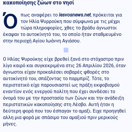
κακοποίησης ζώων στο νησί
Ό
πως αναφέρει το
lesvosnews.net
, πρόκειται για
τον Ηλία Ψυρρούκη που σύμφωνα με τις μέχρι
τώρα πληροφορίες, χθες το βράδυ άγνωστοι
έκαψαν το αυτοκίνητό του, το οποίο ήταν σταθμευμένο
στην περιοχή Αγίου Ιωάννη Αγιάσου.
Ο Ηλίας Ψυρούκης είχε βρεθεί ξανά στο στόχαστρο πριν
λίγο καιρό και συγκεκριμένα στις 26 Απριλίου 2026, όταν
άγνωστοι είχαν προκαλέσει σοβαρές φθορές στο
αυτοκίνητό του, σπάζοντας το παρμπρίζ. Τότε, το
περιστατικό είχε παρουσιαστεί ως πράξη εκφοβισμού
εναντίον ενός ενεργού πολίτη που έχει συνδέσει το
όνομά του με την προστασία των ζώων και την ανάδειξη
περιστατικών κακοποίησης στη Λέσβο. Αυτή ήταν η
δεύτερη φορά που του έσπαγαν το αμαξι. Ειχε προηγηθεί
αλλη μια φορά με σπάσιμο του αμαξιού πριν μερικούς
μήνες.