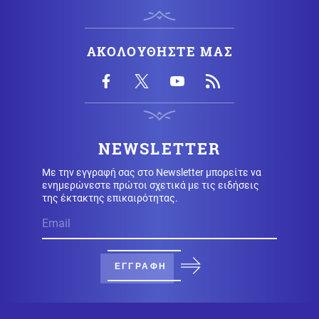
Κοινωνία
06.08.2026 - 12:53
Αποκαΐδια το Πόρτο Γερμενό: Οι πρώτες εικόνες μετά
το πέρασμα της φωτιάς
ΑΚΟΛΟΥΘΗΣΤΕ ΜΑΣ
Κόσμος
06.08.2026 - 12:46
Βόρεια Κορέα: Eξαπέλυσε βλήμα προς τη θάλασσα της
Ιαπωνίας
NEWSLETTER
Κοινωνία
06.08.2026 - 12:43
Με την εγγραφή σας στο Newsletter μπορείτε να
Τροχαίο δυστύχημα με θύμα 42χρονο μοτοσικλετιστή
ενημερώνεστε πρώτοι σχετικά με τις ειδήσεις
στη Μύκονο
της έκτακτης επικαιρότητας.
Κυπριακό
06.08.2026 - 12:27
Η ηρωική μάχη του 256 Τάγματος Πεζικού στη Λάπηθο
και τον Καραβά
ΕΓΓΡΑΦΗ
Οικονομία
06.08.2026 - 12:17