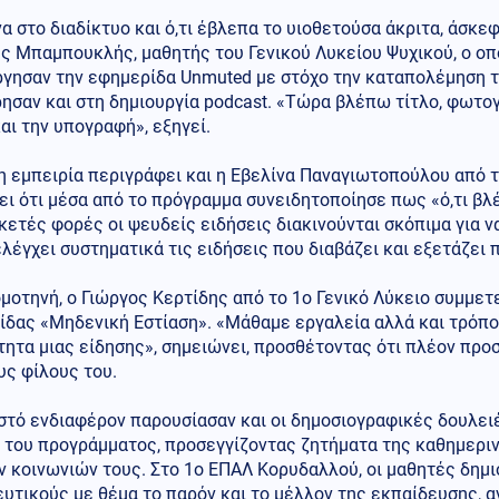
α στο διαδίκτυο και ό,τι έβλεπα το υιοθετούσα άκριτα, άσκε
ς Μπαμπουκλής, μαθητής του Γενικού Λυκείου Ψυχικού, ο οπ
γησαν την εφημερίδα Unmuted με στόχο την καταπολέμηση τω
σαν και στη δημιουργία podcast. «Τώρα βλέπω τίτλο, φωτογρ
αι την υπογραφή», εξηγεί.
 εμπειρία περιγράφει και η Εβελίνα Παναγιωτοπούλου από το
ι ότι μέσα από το πρόγραμμα συνειδητοποίησε πως «ό,τι βλέ
ετές φορές οι ψευδείς ειδήσεις διακινούνται σκόπιμα για 
λέγχει συστηματικά τις ειδήσεις που διαβάζει και εξετάζει 
μοτηνή, ο Γιώργος Κερτίδης από το 1ο Γενικό Λύκειο συμμετ
ίδας «Μηδενική Εστίαση». «Μάθαμε εργαλεία αλλά και τρόπο
ητα μιας είδησης», σημειώνει, προσθέτοντας ότι πλέον προ
υς φίλους του.
στό ενδιαφέρον παρουσίασαν και οι δημοσιογραφικές δουλει
 του προγράμματος, προσεγγίζοντας ζητήματα της καθημεριν
 κοινωνιών τους. Στο 1ο ΕΠΑΛ Κορυδαλλού, οι μαθητές δημι
υτικούς με θέμα το παρόν και το μέλλον της εκπαίδευσης, 