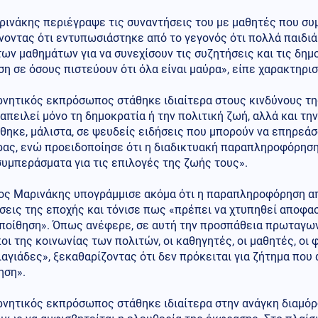
ρινάκης περιέγραψε τις συναντήσεις του με μαθητές που συ
οντας ότι εντυπωσιάστηκε από το γεγονός ότι πολλά παιδιά
ων μαθημάτων για να συνεχίσουν τις συζητήσεις και τις δημο
η σε όσους πιστεύουν ότι όλα είναι μαύρα», είπε χαρακτηρισ
ρνητικός εκπρόσωπος στάθηκε ιδιαίτερα στους κινδύνους τ
 απειλεί μόνο τη δημοκρατία ή την πολιτική ζωή, αλλά και τ
ηκε, μάλιστα, σε ψευδείς ειδήσεις που μπορούν να επηρεάσο
ρας, ενώ προειδοποίησε ότι η διαδικτυακή παραπληροφόρηση
υμπεράσματα για τις επιλογές της ζωής τους».
ος Μαρινάκης υπογράμμισε ακόμα ότι η παραπληροφόρηση απ
εις της εποχής και τόνισε πως «πρέπει να χτυπηθεί αποφασι
ποίθηση». Όπως ανέφερε, σε αυτή την προσπάθεια πρωταγωνι
ι της κοινωνίας των πολιτών, οι καθηγητές, οι μαθητές, οι φ
γιαγιάδες», ξεκαθαρίζοντας ότι δεν πρόκειται για ζήτημα που
ηση».
ρνητικός εκπρόσωπος στάθηκε ιδιαίτερα στην ανάγκη διαμόρ