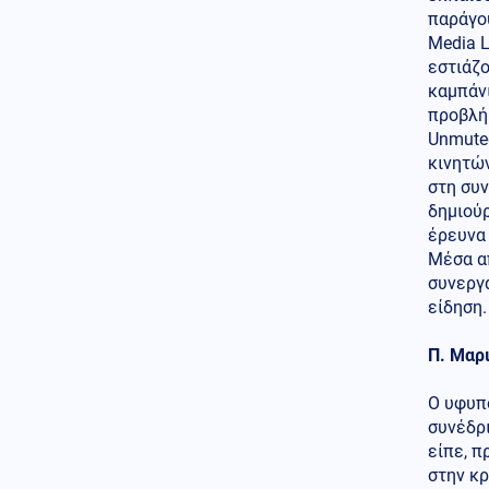
ΗΠΑ
09.08.2026 - 09:47
παράγου
Πυρετός στο αμερικανικό
Media L
Πεντάγωνο: Πιέσεις για νέα
εστιάζο
όπλα - Στερεύουν τα αποθέματα
καμπάνι
προβλήμ
Υγεία
09.08.2026 - 09:41
Unmuted
Ιός Δυτικού Νείλου: Πώς
κινητώ
μεταδίδεται, τα συμπτώματα -
Πώς να προστατευθείτε
στη συν
δημιούρ
Κοινωνία
09.08.2026 - 09:35
έρευνα 
Κλειστό το beach bar στην Πάρο
Μέσα απ
όπου πνίγηκε ο 4χρονος: Το
συνεργ
χρονικό της τραγωδίας
είδηση.
Οικονομία
09.08.2026 - 09:31
Π. Μαρ
Στα 15 δισ. ευρώ ο στόχος για
νέα δάνεια το 2026: Η
κερδοφορία των τραπεζών το
Ο υφυπ
α΄εξάμηνο
συνέδρ
είπε, π
Υγεία
09.08.2026 - 09:26
στην κ
Σε εγρήγορση οι Αρχές για την