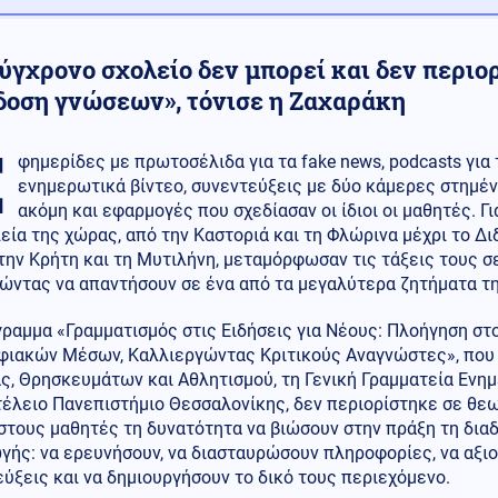
ύγχρονο σχολείο δεν μπορεί και δεν περιορ
δοση γνώσεων», τόνισε η Ζαχαράκη
Ε
φημερίδες με πρωτοσέλιδα για τα fake news, podcasts γι
ενημερωτικά βίντεο, συνεντεύξεις με δύο κάμερες στημέν
ακόμη και εφαρμογές που σχεδίασαν οι ίδιοι οι μαθητές. Γι
εία της χώρας, από την Καστοριά και τη Φλώρινα μέχρι το Δι
την Κρήτη και τη Μυτιλήνη, μεταμόρφωσαν τις τάξεις τους σ
ρώντας να απαντήσουν σε ένα από τα μεγαλύτερα ζητήματα τ
ραμμα «Γραμματισμός στις Ειδήσεις για Νέους: Πλοήγηση στ
φιακών Μέσων, Καλλιεργώντας Κριτικούς Αναγνώστες», που
ς, Θρησκευμάτων και Αθλητισμού, τη Γενική Γραμματεία Ενημ
έλειο Πανεπιστήμιο Θεσσαλονίκης, δεν περιορίστηκε σε θεω
στους μαθητές τη δυνατότητα να βιώσουν στην πράξη τη δια
γής: να ερευνήσουν, να διασταυρώσουν πληροφορίες, να αξι
ύξεις και να δημιουργήσουν το δικό τους περιεχόμενο.