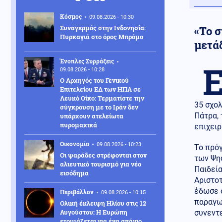
Κόσμος
09.08.2026 - 10:30
Συναγερμός στην Ινδονησία:
«Το σ
Πυρκαγιά στο όρος Μπρόμο
μετά
Ένοπλες Συρράξεις
09.08.2026 - 10:28
Ο Αρχηγός του Γενικού
Επιτελείου ΕΔ των ΗΠΑ σε
Λευκό Οίκο: Τερματίστε την
35 σχολ
σύγκρουση με το Ιράν δεν
Πάτρα, 
υπάρχουν ατελείωτα
πυρομαχικά
επιχει
Οικονομία
09.08.2026 - 10:23
Το πρόγ
Οι ψαράδες στρέφονται στον
των Ψη
αλιευτικό τουρισμό για νέο
Παιδεία
εισόδημα
Αριστοτ
έδωσε 
Περιβάλλον
09.08.2026 - 10:15
παραγω
Ολική έκλειψη Ηλίου στις 12
Αυγούστου: Η Ευρώπη
συνεντε
ετοιμάζεται για ένα σπάνιο