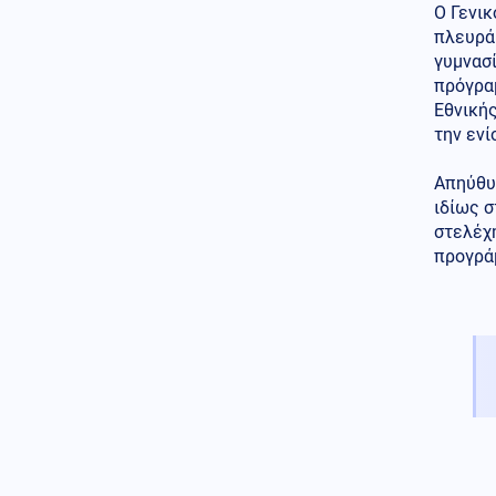
Ο Γενι
πλευρά 
γυμνασ
πρόγρα
Εθνικής
την ενί
Απηύθυν
ιδίως σ
στελέχ
προγρά