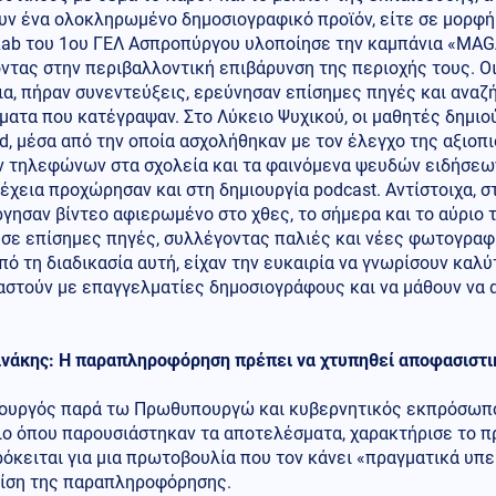
ν ένα ολοκληρωμένο δημοσιογραφικό προϊόν, είτε σε μορφή 
ab του 1ου ΓΕΛ Ασπροπύργου υλοποίησε την καμπάνια «MAGA 
ντας στην περιβαλλοντική επιβάρυνση της περιοχής τους. Ο
α, πήραν συνεντεύξεις, ερεύνησαν επίσημες πηγές και αναζή
ατα που κατέγραψαν. Στο Λύκειο Ψυχικού, οι μαθητές δημιο
, μέσα από την οποία ασχολήθηκαν με τον έλεγχο της αξιοπι
ν τηλεφώνων στα σχολεία και τα φαινόμενα ψευδών ειδήσεω
έχεια προχώρησαν και στη δημιουργία podcast. Αντίστοιχα, 
γησαν βίντεο αφιερωμένο στο χθες, το σήμερα και το αύριο
σε επίσημες πηγές, συλλέγοντας παλιές και νέες φωτογραφί
ό τη διαδικασία αυτή, είχαν την ευκαιρία να γνωρίσουν καλ
αστούν με επαγγελματίες δημοσιογράφους και να μάθουν να 
ινάκης: Η παραπληροφόρηση πρέπει να χτυπηθεί αποφασιστι
ουργός παρά τω Πρωθυπουργώ και κυβερνητικός εκπρόσωπο
ιο όπου παρουσιάστηκαν τα αποτελέσματα, χαρακτήρισε το 
ρόκειται για μια πρωτοβουλία που τον κάνει «πραγματικά υ
ρίση της παραπληροφόρησης.