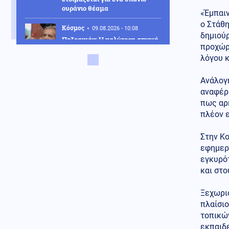
ουράνιο θέαμα
«Έμπαιν
ο Στάθη
Κόσμος
09.08.2026 - 10:08
δημιούρ
Πεζεσκιάν: Η καλύτερη στιγμή
προχώρη
για συμφωνία – Να μπει τέλος
στο «ούτε πόλεμος ούτε ειρήνη»
λόγου κ
Κόσμος
09.08.2026 - 10:00
Ανάλογη
«Ασπίδα» κατά των drones
αναφέρε
αναζητεί η Γερμανία, μετά από
πως αρκ
το περιστατικό στη Λειψία
πλέον ε
Αθλητισμός
09.08.2026 - 09:55
Στην Κο
Παγκόσμιο Κ20: Ασημένιο
μετάλλιο για τη Ρούσου στα 800
εφημερ
μέτρα
εγκυρότ
και στο
Κοινωνία
09.08.2026 - 09:50
Σχολεία: Τι «φέρνει» το
Ξεχωρι
πολλαπλό βιβλίο – Οι
πλαίσιο
εκκρεμότητες και τα επόμενα
τοπικών
βήματα
εκπαιδε