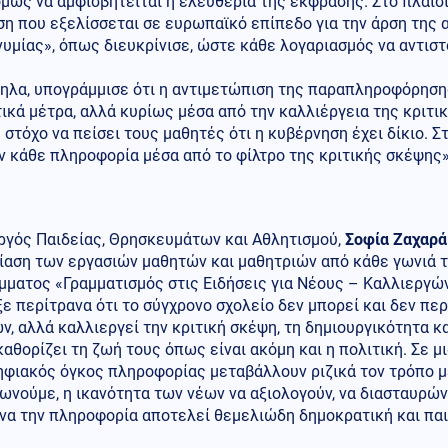
μως να αμφισβητείται η ελευθερία της έκφρασης. Στο πλαίσ
η που εξελίσσεται σε ευρωπαϊκό επίπεδο για την άρση της α
μίας», όπως διευκρίνισε, ώστε κάθε λογαριασμός να αντιστο
λα, υπογράμμισε ότι η αντιμετώπιση της παραπληροφόρησης 
ικά μέτρα, αλλά κυρίως μέσα από την καλλιέργεια της κριτι
 στόχο να πείσει τους μαθητές ότι η κυβέρνηση έχει δίκιο. Στ
 κάθε πληροφορία μέσα από το φίλτρο της κριτικής σκέψης»,
ργός Παιδείας, Θρησκευμάτων και Αθλητισμού,
Σοφία Ζαχαρά
αση των εργασιών μαθητών και μαθητριών από κάθε γωνιά τ
μματος «Γραμματισμός στις Ειδήσεις για Νέους – Καλλιεργώ
ε περίτρανα ότι το σύγχρονο σχολείο δεν μπορεί και δεν πε
, αλλά καλλιεργεί την κριτική σκέψη, τη δημιουργικότητα κ
 καθορίζει τη ζωή τους όπως είναι ακόμη και η πολιτική. Σε 
ψηφιακός όγκος πληροφορίας μεταβάλλουν ριζικά τον τρόπο 
ωνούμε, η ικανότητα των νέων να αξιολογούν, να διασταυρών
να την πληροφορία αποτελεί θεμελιώδη δημοκρατική και παι