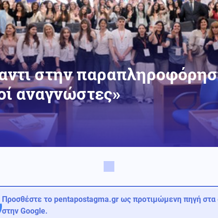
ντι στην παραπληροφόρηση:
κοί αναγνώστες»
Προσθέστε το pentapostagma.gr ως προτιμώμενη πηγή στα
στην Google.