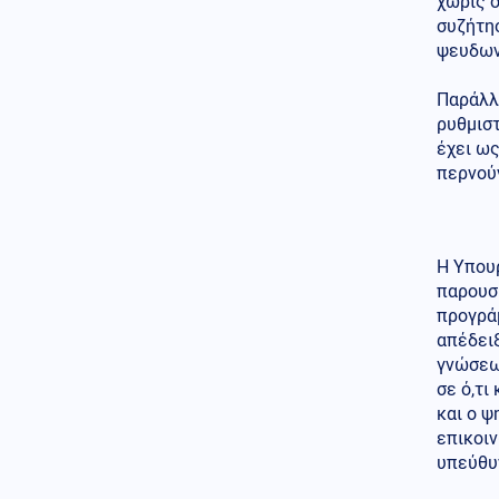
χωρίς ό
Κοινωνία
09.08.2026 - 09:08
συζήτησ
Κορυφώνεται η έξοδος του
ψευδωνυ
Αυγούστου: Γεμάτα πλοία και
ΚΤΕΛ
Παράλλη
ρυθμιστ
Κοινωνία
09.08.2026 - 09:05
έχει ως
Στο 401 οι δύο αστυνομικοί μετά
περνούν
το τροχαίο στην Αθηνών-
Σουνίου, πώς έγινε
Κόσμος
09.08.2026 - 08:54
Χάος στη Βουλή του Κοσόβου:
Η Υπου
Βουλευτής της αντιπολίτευσης
παρουσί
πέταξε αυγά στον
προγρά
πρωθυπουργό (βίντεο)
απέδειξ
γνώσεων
σε ό,τι
και ο 
επικοιν
υπεύθυ