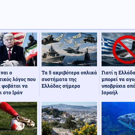
Τα 5 ακριβότερα οπλικά
Γιατί η Ελλάδ
ίναι ο
συστήματα της
μπορεί να αγο
ικός λόγος που
Ελλάδας σήμερα
υποβρύχια από
 φοβάται να
Ισραήλ
ι στο Ιράν