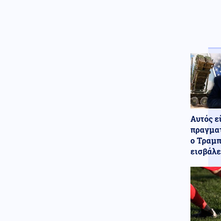
μουσείο με καταρριφθέντα
MQ-9 Drones και Hermes 900
για να πικάρουν τον Τραμπ!
Οικονομία
07.08.2026 - 21:49
ΟΗΕ: Σε υψηλό άνω των 3 ετών
οι παγκόσμιες τιμές τροφίμων
– Πιέζει ο πόλεμος και οι
καιρικές συνθήκες
Ενέργεια
07.08.2026 - 21:44
ΔΕΗ: Νέα συμφωνία για
χαρτοφυλάκιο έργων ΑΠΕ άνω
Αυτός ε
των 2 GW σε Πολωνία και
πραγματ
Ουγγαρία
ο Τραμπ
εισβάλε
Εσωτερική Ασφάλεια
07.08.2026 - 21:30
Φωτιά στην περιοχή Αχλαδιά
της Σητείας
ΗΠΑ
07.08.2026 - 21:27
"Λιώσαμε" με αυτό το βίντεο: