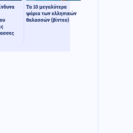
κίνδυνα
Τα 10 μεγαλύτερα
ψάρια των ελληνικών
ου
θαλασσών (βίντεο)
ις
λασσες