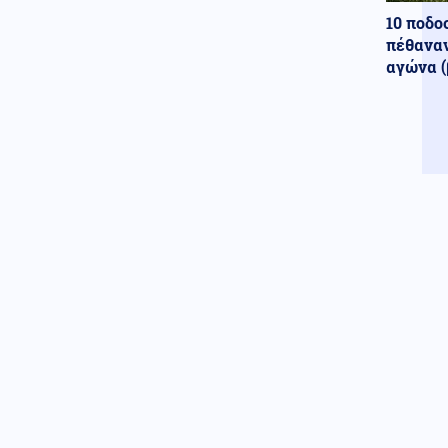
Σκύλος στις ΗΠΑ σκουντάει την
κωφή αδελφή του για να την
10 ποδο
ενημερώσει πως είναι ώρα
πέθαναν
φαγητού
αγώνα (
ΗΠΑ
07.08.2026 - 21:15
Ο Τραμπ επιχειρεί να απολύσει
και πάλι την κυβερνήτρια της
Fed Λίζα Κουκ
Κοινωνία
07.08.2026 - 21:12
Συγκλονιστική μαρτυρία
επιβάτιδας της πτήσης με το
σπασμένο παράθυρο:
Πιστεύαμε πως δε θα βγούμε
ζωντανοί
07.08.2026 - 21:00
Η Σελήνη ίσως λειτουργεί ως
μυστική βάση UFO;
07.08.2026 - 21:00
ΠΟΛΥ ΣΥΝΤΟΜΑ! Μάθαμε πότε