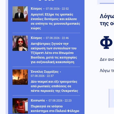
Κόσμος
07.08.2026 - 22:52
Αραγτσί: Εξήρε τις ιρανικές
Λόγω
ένοπλες δυνάμεις και κάλεσε
της 
σε ενότητα τις μουσουλμανικές
χώρες
Φ
Κόσμος
07.08.2026 - 22:46
Ακτιβίστριες ζητούν την
ακύρωση των συναυλιών του
Τζάρεντ Λέτο στο Ηνωμένο
Βασίλειο, μετά τις κατηγορίες
Δεν αν
για σεξουαλική κακοποίηση
Λόγω τ
Ένοπλες Συρράξεις
07.08.2026 - 22:37
Δύο νεκροί και έξι τραυματίες
από ρωσικές επιθέσεις σε
πέντε περιοχές της Ουκρανίας
Κοινωνία
07.08.2026 - 22:23
Πυρκαγιά σε ισόγειο
κατάστημα στο Παλαιό Φάληρο