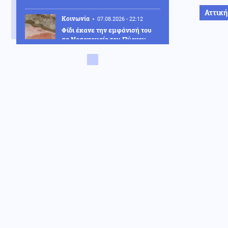
Αττική
Κοινωνία
07.08.2026 - 22:12
Φίδι έκανε την εμφάνισή του
σε Νοσοκομείο του Πύργου
σκορπίζοντας τον πανικό
(Εικόνες)
Κόσμος
07.08.2026 - 22:05
Ούρσουλα Φον ντερ Λάιεν:
«Χαιρετίζω το νέο πακέτο
κυρώσεων κατά της Ρωσίας
από τη Γερουσία των ΗΠΑ»
ΗΠΑ
07.08.2026 - 22:02
Ταινία τρόμου στον Ιλινόις των
ΗΠΑ: 15χρονος ντυμένος
κλόουν κατηγορείται για
δολοφονία 78χρονου (Βίντεο)
Ένοπλες Συρράξεις
07.08.2026 - 22:00
Οι Ιρανοί φρουροί άνοιξαν
έκθεση: Μεγάλο Ιρανικό