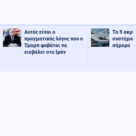
Αυτός είναι ο
Τα 5 ακρι
πραγματικός λόγος που ο
συστήματ
Τραμπ φοβάται να
σήμερα
εισβάλει στο Ιράν