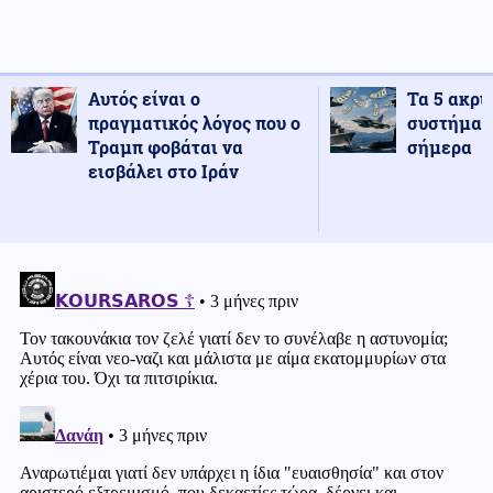
Αυτός είναι ο
Τα 5 ακρι
πραγματικός λόγος που ο
συστήματ
Τραμπ φοβάται να
σήμερα
εισβάλει στο Ιράν