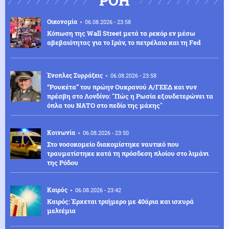
ΡΟΗ
Οικονομία
06.08.2026 - 23:58
Κόπωση της Wall Street μετά τα ρεκόρ εν μέσω
αβεβαιότητας για το Ιράν, το πετρέλαιο και τη Fed
Ένοπλες Συρράξεις
06.08.2026 - 23:58
“Ρουκέτα” του πρώην Ουκρανού Α/ΓΕΕΔ και νυν
πρέσβη στο Λονδίνο: "Πώς η Ρωσία εξουδετερώνει τα
όπλα του ΝΑΤΟ στο πεδίο της μάχης"
Κοινωνία
06.08.2026 - 23:50
Στο νοσοκομείο διακομίστηκε ναυτικό που
τραυματίστηκε κατά τη πρόσδεση πλοίου στο λιμάνι
της Ρόδου
Καιρός
06.08.2026 - 23:42
Καιρός: Έρχεται τριήμερο με 40άρια και ισχυρά
μελτέμια