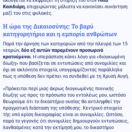
ακούγεται να εκφράζει τη στήριξή του στον
Ηλία
Κασιδιάρη
, επιχειρώντας μάλιστα να κανονίσει συνάντηση
μαζί του στις φυλακές.
Η ώρα της Δικαιοσύνης: Το βαρύ
κατηγορητήριο και η εμπορία ανθρώπων
Παρά την άρνηση των κατηγοριών από την πλευρά των 15
νεαρών,
δύο εξ αυτών παραμένουν προσωρινά
κρατούμενοι
. Η υπεράσπιση κάνει λόγο για «διογκωμένη
δίωξη» που βασίζεται σε εντυπώσεις από συνομιλίες και
όχι σε ακλόνητα στοιχεία, υπογραμμίζοντας παράλληλα
πως η υπόθεση δεν πρέπει να συνδεθεί με τη Χρυσή Αυγή.
«Πρόκειται περί μιας άκρως διογκωμένης ποινικής
δίωξης ως προς το πρόσωπο του εντολέως μου, ωστόσο
θεωρούμε ότι το δικαστήριο ουσίας θα αντιληφθεί την
πραγματική διάσταση της υπόθεσης. Κεντρικό στοιχείο
τής υπό κρίση δικογραφίας είναι οι συνομιλίες. Ωστόσο,
παρά το γεγονός ότι συνομιλίες δημιουργούν εντυπώσεις,
λανθασμένες κατά την εκτίμησή μου, το δικαστήριο