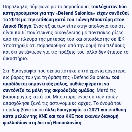
Παράλληλα, σύμφωνα με το δημοσίευμα,
τουλάχιστον δύο
κατηγορούμενοι για την «Defend Salonica» είχαν συνδεθεί
το 2018 με την επίθεση κατά του Γιάννη Μπουτάρη στον
Λευκό Πύργο
. Ένας εξ αυτών είπε στην απολογία του ότι
είναι παιδί πολύτεκνης οικογένειας με ποντιακές ρίζες
από την πλευρά της μητέρας του και σπουδαστής σε ΙΕΚ.
Υποστήριξε ότι παρασύρθηκε από την ορμή του πλήθους
και ότι μετάνιωσε για τις πράξεις του, αλλά δεν έπεισε το
δικαστήριο.
Στη δικογραφία που σχηματίστηκε επτά χρόνια αργότερα
εις βάρος του για τη δράση της «Defend Salonica»
τού
αποδίδεται σημαντικός ρόλος, καθώς φέρεται να
συντόνιζε τα μέλη της ακροδεξιάς ομάδας
. Μετά τις
βιαιοπραγίες κατά του Μπουτάρη, ένας εκ των τριών
απασχόλησε ξανά τις αστυνομικές αρχές. Το όνομά του
περιλαμβάνεται σε
άλλη δικογραφία το 2021 για επίθεση
κατά μελών της ΚΝΕ και του ΚΚΕ που έκαναν διανομή
φυλλαδίων στη δυτική Θεσσαλονίκη
.