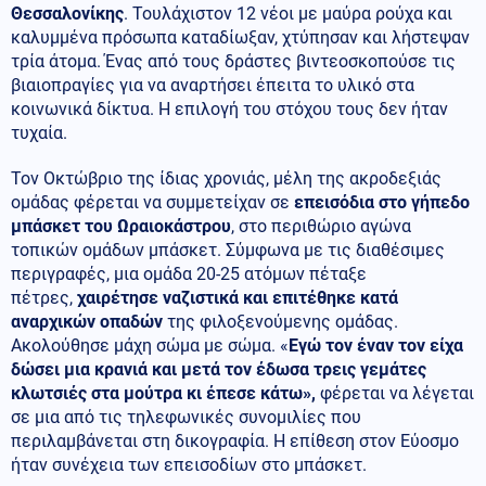
Θεσσαλονίκης
. Τουλάχιστον 12 νέοι με μαύρα ρούχα και
καλυμμένα πρόσωπα καταδίωξαν, χτύπησαν και λήστεψαν
τρία άτομα. Ένας από τους δράστες βιντεοσκοπούσε τις
βιαιοπραγίες για να αναρτήσει έπειτα το υλικό στα
κοινωνικά δίκτυα. Η επιλογή του στόχου τους δεν ήταν
τυχαία.
Τον Οκτώβριο της ίδιας χρονιάς, μέλη της ακροδεξιάς
ομάδας φέρεται να συμμετείχαν σε
επεισόδια στο γήπεδο
μπάσκετ του Ωραιοκάστρου
, στο περιθώριο αγώνα
τοπικών ομάδων μπάσκετ. Σύμφωνα με τις διαθέσιμες
περιγραφές, μια ομάδα 20-25 ατόμων πέταξε
πέτρες,
χαιρέτησε ναζιστικά και επιτέθηκε κατά
αναρχικών οπαδών
της φιλοξενούμενης ομάδας.
Ακολούθησε μάχη σώμα με σώμα. «
Εγώ τον έναν τον είχα
δώσει μια κρανιά και μετά τον έδωσα τρεις γεμάτες
κλωτσιές στα μούτρα κι έπεσε κάτω»,
φέρεται να λέγεται
σε μια από τις τηλεφωνικές συνομιλίες που
περιλαμβάνεται στη δικογραφία. Η επίθεση στον Εύοσμο
ήταν συνέχεια των επεισοδίων στο μπάσκετ.