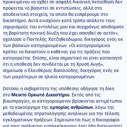
προκειμένου να αχθεί σε ασφαλή δικανική πεποίθηση δεν
πρόκειται να βασιστεί σε εντυπώσεις, αλλά στα
αποδεικτικά στοιχεία, τα οποία θα εισφέρουμε στο
δικαστήριο. Αυτά ενισχύουν κατά τρόπο απόλυτο τους
ισχυρισμούς του εντολέως μου και συγχρόνως αποδομούν
τη βαρύτατη ποινική δίωξη που έχει ασκηθεί σε αυτόν»,
σχολίασε ο Παντελής Χατζηθεοδώρου, δικηγόρος ενός εκ
των βασικών κατηγορουμένων. «Οι κατηγορούμενοι
πρέπει να δικαστούν ο καθένας για τις πράξεις που
κατηγορείται. Επίσης, είναι σημαντικό να γίνει κατανοητό
ότι η υπόθεση δεν συνδέεται με τη Χρυσή Αυγή»,
σημείωσε ο Ελευθέριος Βασιλούδης, δικηγόρος ενός εκ
των μικρότερων σε ηλικία κατηγορουμένων.
Ωστόσο, η σοβαρότητα της υπόθεσης οδήγησε τη δίκη
στο
Μεικτό Ορκωτό Δικαστήριο
. Εκτός από τις
βιαιοπραγίες, οι κατηγορούμενοι βρίσκονται αντιμέτωποι
με το κακούργημα της
εμπορίας ανθρώπων
, λόγω της
μεθοδευμένης στρατολόγησης ανηλίκων για την τέλεση
εγκληματικών πράξεων. Σημειώνεται πως η δικογραφία
για τους ανήλικους εμπλεκόμενους έχει ήδη διαχωριστεί,