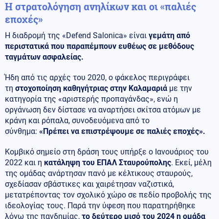
Η στρατολόγηση ανηλίκων και οι «παλιές
εποχές»
Η διαδρομή της «Defend Salonica» είναι
γεμάτη από
περιστατικά που παραπέμπουν ευθέως σε μεθόδους
ταγμάτων ασφαλείας.
Ήδη από τις αρχές του 2020, ο φάκελος περιγράφει
τη
στοχοποίηση καθηγήτριας στην Καλαμαριά
με την
κατηγορία της «αριστερής προπαγάνδας», ενώ η
οργάνωση δεν δίστασε να αναρτήσει σκίτσα ατόμων με
κράνη και ρόπαλα, συνοδευόμενα από το
σύνθημα:
«Πρέπει να επιστρέψουμε σε παλιές εποχές».
Κομβικό σημείο στη δράση τους υπήρξε ο Ιανουάριος του
2022 και η
κατάληψη του ΕΠΑΛ Σταυρούπολης
. Εκεί, μέλη
της ομάδας ανάρτησαν πανό με κέλτικους σταυρούς,
σχεδίασαν σβάστικες και χαιρέτησαν ναζιστικά,
μετατρέποντας τον σχολικό χώρο σε πεδίο προβολής της
ιδεολογίας τους. Παρά την ύφεση που παρατηρήθηκε
λόγω της πανδημίας,
το δεύτερο μισό του 2024 η ομάδα