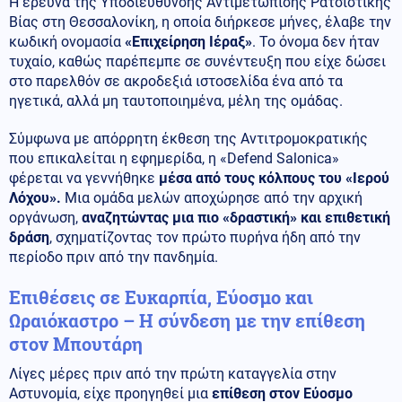
Η έρευνα της Υποδιεύθυνσης Αντιμετώπισης Ρατσιστικής
Βίας στη Θεσσαλονίκη, η οποία διήρκεσε μήνες, έλαβε την
κωδική ονομασία
«Επιχείρηση Ιέραξ»
. Το όνομα δεν ήταν
τυχαίο, καθώς παρέπεμπε σε συνέντευξη που είχε δώσει
στο παρελθόν σε ακροδεξιά ιστοσελίδα ένα από τα
ηγετικά, αλλά μη ταυτοποιημένα, μέλη της ομάδας.
Σύμφωνα με απόρρητη έκθεση της Αντιτρομοκρατικής
που επικαλείται η εφημερίδα, η «Defend Salonica»
φέρεται να γεννήθηκε
μέσα από τους κόλπους του «Ιερού
Λόχου».
Μια ομάδα μελών αποχώρησε από την αρχική
οργάνωση,
αναζητώντας μια πιο «δραστική» και
επιθετική
δράση
, σχηματίζοντας τον πρώτο πυρήνα ήδη από την
περίοδο πριν από την πανδημία.
Επιθέσεις σε Ευκαρπία, Εύοσμο και
Ωραιόκαστρο – Η σύνδεση με την επίθεση
στον Μπουτάρη
Λίγες μέρες πριν από την πρώτη καταγγελία στην
Αστυνομία, είχε προηγηθεί μια
επίθεση στον Εύοσμο