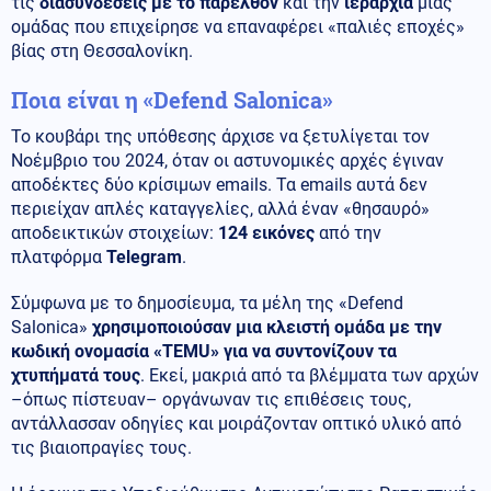
τις
διασυνδέσεις με το παρελθόν
και την
ιεραρχία
μιας
ομάδας που επιχείρησε να επαναφέρει «παλιές εποχές»
βίας στη Θεσσαλονίκη.
Ποια είναι η «Defend Salonica»
Το κουβάρι της υπόθεσης άρχισε να ξετυλίγεται τον
Νοέμβριο του 2024, όταν οι αστυνομικές αρχές έγιναν
αποδέκτες δύο κρίσιμων emails. Τα emails αυτά δεν
περιείχαν απλές καταγγελίες, αλλά έναν «θησαυρό»
αποδεικτικών στοιχείων:
124 εικόνες
από την
πλατφόρμα
Telegram
.
Σύμφωνα με το δημοσίευμα, τα μέλη της «Defend
Salonica»
χρησιμοποιούσαν μια κλειστή ομάδα με την
κωδική ονομασία «TEMU» για να συντονίζουν τα
χτυπήματά τους
. Εκεί, μακριά από τα βλέμματα των αρχών
–όπως πίστευαν– οργάνωναν τις επιθέσεις τους,
αντάλλασσαν οδηγίες και μοιράζονταν οπτικό υλικό από
τις βιαιοπραγίες τους.