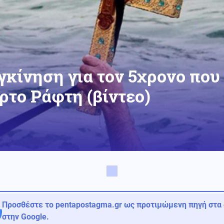
γκίνηση για τον 5χρονο που
ρτο Ράφτη (βίντεο)
Προσθέστε το pentapostagma.gr ως προτιμώμενη πηγή στα
στην Google.