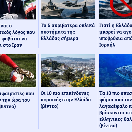
Τα 5 ακριβότερα οπλικά
Γιατί η Ελλάδ
ίναι ο
συστήματα της
μπορεί να αγο
ικός λόγος που
Ελλάδας σήμερα
υποβρύχια από
 φοβάται να
Ισραήλ
ι στο Ιράν
Οι 10 πιο επικίνδυνες
Τα 10 πιο επι
σφαιριστές που
περιοχές στην Ελλάδα
ψάρια από τον
 την ώρα του
(βίντεο)
λαγοκέφαλο π
βίντεο)
βρίσκονται στ
ελληνικές θά
(βίντεο)