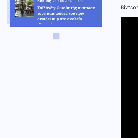
Κόσμος
07.08.2026 - 10:36
Βίντεο
Ταϊλάνδη: Ο μαθητής σκότωσε
τους παππούδες του πριν
ανοίξει πυρ στο σχολείο
(βίντεο)
Κοινωνία
07.08.2026 - 10:21
Στην Ευελπίδων η 46χρονη που
κατηγορείται για τον εμπρησμό
στην Marfin
Πολιτική
07.08.2026 - 10:17
Θεοδωρικάκος: «Συμβάλλουμε
στην εθνική ασφάλεια της
πατρίδας μας με νέο
αναπτυξιακό καθεστώς για την
Άμυνα»
Κόσμος
07.08.2026 - 10:10
Κινεζικές μυστικές υπηρεσίες
«δείχνουν» τη Μοσάντ για την
υβριδική εισβολή στη Θέουτα
Κόσμος
07.08.2026 - 10:07