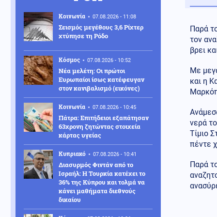
Κοινωνία
07.08.2026 - 11:08
Σεισμός μεγέθους 3,6 Ρίχτερ
Παρά το
χτύπησε τη Ρόδο
τον ανα
βρει κα
Κόσμος
07.08.2026 - 10:52
Με μεγ
Νέα μελέτη: Οι πρώτοι
Ευρωπαίοι ίσως κατέφευγαν
και η Κ
στον κανιβαλισμό (εικόνες)
Μαρκόπ
Κοινωνία
07.08.2026 - 10:45
Ανάμεσ
Πάτρα: Επιτήδειοι εξαπάτησαν
νερά το
63χρονη ζητώντας στοιχεία
Τίμιο Σ
κάρτας υγείας
πέντε 
Κυπριακό
07.08.2026 - 10:41
Παρά το
Διασυρμός Φιντάν από το
Ισραήλ: Η Τουρκία κατέχει το
αναζητο
36% της Κύπρου και τολμά να
ανασύρε
κάνει μαθήματα διεθνούς
δικαίου