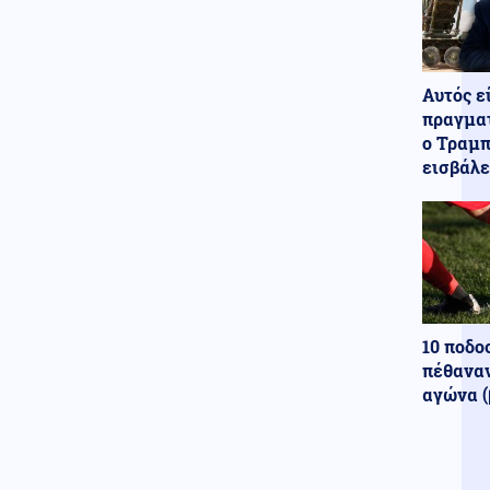
Υπόθεση Μυστρά: Στον
ανακριτή ο 55χρονος – Τι
φέρεται να είπε στους
αστυνομικούς (βίντεο)
Αυτός ε
πραγματ
Κοινωνία
07.08.2026 - 08:50
ο Τραμπ
Δαμιανός για GSI: «Σιγουριά
εισβάλε
από Meridiam, αλλά να
περιμένουμε την έκθεση
ΕΤΕπ»
Κόσμος
07.08.2026 - 08:47
Τουρκικός κλοιός στη Λιβύη:
Βάσεις και διπλωματικό
«σφυροκόπημα»
10 ποδο
πέθαναν
αγώνα (