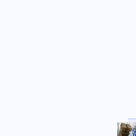
– Κινδυνεύει με καρατόμηση ο
Μερτς
Κοινωνία
07.08.2026 - 09:34
Γουδί: 53χρονη έπεσε από τον
5ο όροφο πολυκατοικίας
Κοινωνία
07.08.2026 - 09:22
Τραγωδία στις Σέρρες: Δύο
νεκροί σε τροχαίο στην
Παλαιοκώμη
Οικονομία
07.08.2026 - 09:15
Γονικές παροχές: Οι κινήσεις
χρημάτων που κρύβουν
φορολογικές παγίδες
Κόσμος
07.08.2026 - 09:04
Μόλις 33 πλοία πέρασαν από το
Στενό του Ορμούζ σε τέσσερις
ημέρες
Κοινωνία
07.08.2026 - 08:51