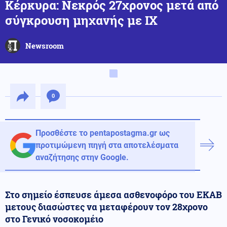
Κέρκυρα: Νεκρός 27χρονος μετά από
σύγκρουση μηχανής με ΙΧ
Newsroom
0
Προσθέστε το pentapostagma.gr ως
προτιμώμενη πηγή στα αποτελέσματα
αναζήτησης στην Google.
Στο σημείο έσπευσε άμεσα ασθενοφόρο του ΕΚΑΒ
μετους διασώστες να μεταφέρουν τον 28χρονο
στο Γενικό νοσοκομέιο