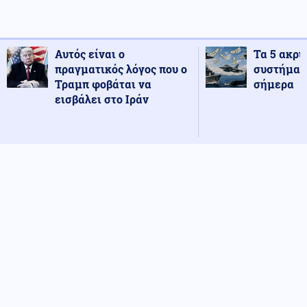
Αυτός είναι ο
Τα 5 ακρι
πραγματικός λόγος που ο
συστήματ
Τραμπ φοβάται να
σήμερα
εισβάλει στο Ιράν