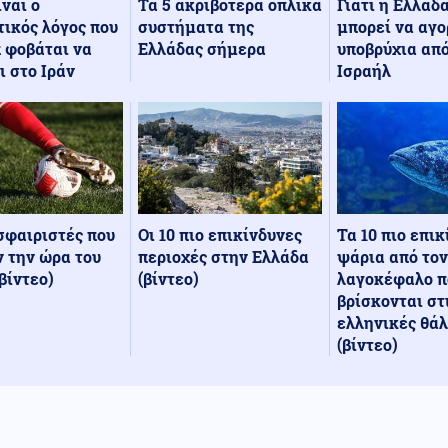
Τα 5 ακριβότερα οπλικά
Γιατί η Ελλάδ
ίναι ο
συστήματα της
μπορεί να αγο
ικός λόγος που
Ελλάδας σήμερα
υποβρύχια από
 φοβάται να
Ισραήλ
ι στο Ιράν
Οι 10 πιο επικίνδυνες
Τα 10 πιο επι
σφαιριστές που
περιοχές στην Ελλάδα
ψάρια από τον
 την ώρα του
(βίντεο)
λαγοκέφαλο π
βίντεο)
βρίσκονται στ
ελληνικές θά
(βίντεο)