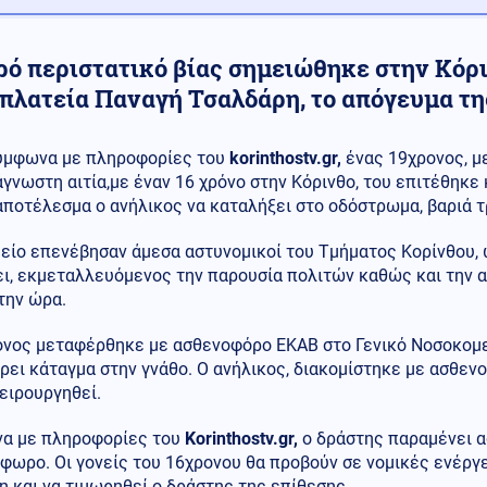
ρό περιστατικό βίας σημειώθηκε στην Κόρ
 πλατεία Παναγή Τσαλδάρη, το απόγευμα τη
ύμφωνα με πληροφορίες του
korinthostv.gr,
ένας 19χρονος, με
άγνωστη αιτία,με έναν 16 χρόνο στην Κόρινθο, του επιτέθηκε
αποτέλεσμα ο ανήλικος να καταλήξει στο οδόστρωμα, βαριά 
είο επενέβησαν άμεσα αστυνομικοί του Τμήματος Κορίνθου, 
ει, εκμεταλλευόμενος την παρουσία πολιτών καθώς και την
την ώρα.
ονος μεταφέρθηκε με ασθενοφόρο ΕΚΑΒ στο Γενικό Νοσοκομε
ει κάταγμα στην γνάθο. Ο ανήλικος, διακομίστηκε με ασθενο
χειρουργηθεί.
α με πληροφορίες του
Korinthostv.gr,
ο δράστης παραμένει α
φωρο. Οι γονείς του 16χρονου θα προβούν σε νομικές ενέργε
 και να τιμωρηθεί ο δράστης της επίθεσης.