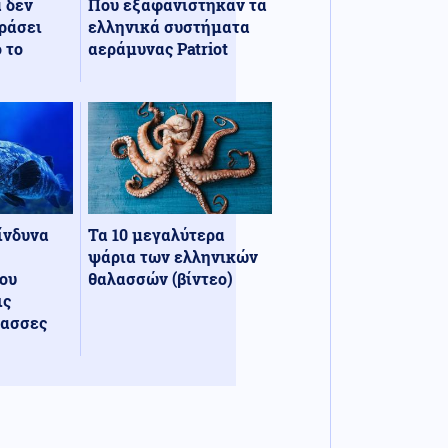
α δεν
Πού εξαφανίστηκαν τα
ράσει
ελληνικά συστήματα
 το
αεράμυνας Patriot
κίνδυνα
Τα 10 μεγαλύτερα
ψάρια των ελληνικών
ου
θαλασσών (βίντεο)
ις
λασσες