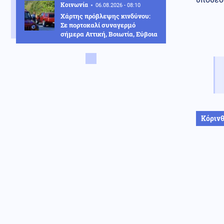
Κοινωνία
06.08.2026 - 08:10
Χάρτης πρόβλεψης κινδύνου:
Σε πορτοκαλί συναγερμό
σήμερα Αττική, Βοιωτία, Εύβοια
Πολιτική
06.08.2026 - 07:56
Το στοίχημα της επόμενης
ημέρας στα καμένα και η
μετωπική σύγκρουση
κυβέρνησης με αντιπολίτευση
Κοινωνία
06.08.2026 - 07:55
Κόριν
Μάλια: Ανατροπή στις
συνθήκες θανάτου της
Ολλανδής τουρίστριας (βίντεο)
Ρωσία
06.08.2026 - 07:47
Εισβολή ακρίδων στη Ρωσία:
Κάτοικοι μιλούν για βιβλικές
εικόνες (βίντεο)
ΗΠΑ
06.08.2026 - 07:46
Παρασκήνιο Γ' Παγκοσμίου: