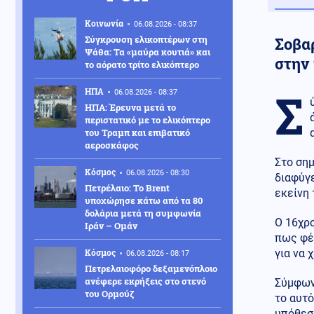
Κοινωνία
06.08.2026 - 08:37
Σύγκρουση ελικοπτέρων στη
Σοβα
Ψάθα: Τα «μαύρα κουτιά» και
στην
το αόρατο τρίτο ελικόπτερο
Σ
ΗΠΑ
06.08.2026 - 08:37
ΗΠΑ: Έρευνα μετά το
περιστατικό με το ελικόπτερο
του Τραμπ και επιβατικό
αεροσκάφος
Στο σημ
Κόσμος
06.08.2026 - 08:30
διαφύγ
Πετρέλαιο: Το Brent
εκείνη 
υποχώρησε κάτω από τα 80
δολάρια μετά τη συμφωνία
Ο 16χρ
Ιράν – Ομάν
πως φέρ
Κόσμος
για να 
06.08.2026 - 08:17
Πετρελαιοφόρο δεξαμενόπλοιο
ανέφερε εκρήξεις στο στενό
Σύμφων
του Ορμούζ
το αυτό
υπόθεση