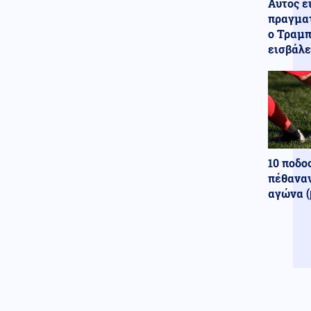
Αυτός ε
Μέση Ανατολή
06.08.2026 - 07:14
πραγματ
Αόρατη ηγεσία: Η συμφωνία με
ο Τραμπ
το Ομάν, το τελεσίγραφο Τραμπ
και ο «εξαφανισμένος»
εισβάλε
Χαμενεΐ
Εκκλησία
06.08.2026 - 07:11
Εορτολόγιο: Ποιοι γιορτάζουν
σήμερα 6 Αυγούστου
Αθλητισμός
05.08.2026 - 23:57
10 ποδο
Ρήγμα Καναδά–FIFA: Ο Κάρνεϊ
γυρίζει την πλάτη στον
πέθαναν
Ινφαντίνο – «Δεν τον
αγώνα (
εμπιστεύομαι πλέον»
Παγκοσμιοποίηση
05.08.2026 - 23:57
Θέλουν να μας αφανίσουν!
Βρετανοί επιστήμονες: «Η
μείωση του πληθυσμού της
Γης στο μισό θα μπορούσε να
βοηθήσει στη σωτηρία του