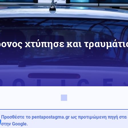
ρονος χτύπησε και τραυμάτ
Προσθέστε το pentapostagma.gr ως προτιμώμενη πηγή στα
στην Google.