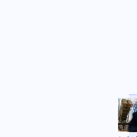
Τραμπ: Οι Ιρανοί «ικέτευαν» για
διάλογο λίγο πριν το απόλυτο
αμερικανικό χτύπημα
Οικονομία
06.08.2026 - 07:41
Ακρίβεια: Αυξάνεται ο κίνδυνος
νέων ανατιμήσεων
Κοινωνία
06.08.2026 - 07:38
Υπόθεση Marfin: Στην Αθήνα
σήμερα η 46χρονη από το
Λονδίνο
Κοινωνία
06.08.2026 - 07:22
Φωτιά στο Λασίθι: Μηνύματα
του 112 για ετοιμότητα
Καιρός
06.08.2026 - 07:18
Καιρός: Ανεβαίνει από σήμερα
η θερμοκρασία – Τριήμερο
κύμα ζέστης με 40°C