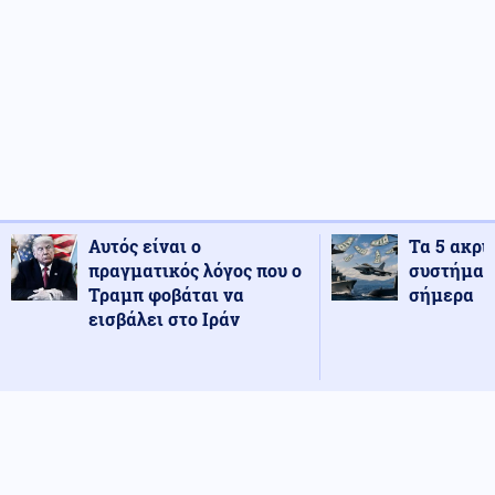
Αυτός είναι ο
Τα 5 ακρι
πραγματικός λόγος που ο
συστήματ
Τραμπ φοβάται να
σήμερα
εισβάλει στο Ιράν