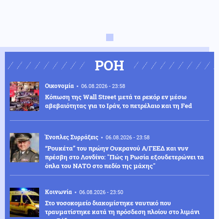
ΡΟΗ
Οικονομία
06.08.2026 - 23:58
Κόπωση της Wall Street μετά τα ρεκόρ εν μέσω
αβεβαιότητας για το Ιράν, το πετρέλαιο και τη Fed
Ένοπλες Συρράξεις
06.08.2026 - 23:58
“Ρουκέτα” του πρώην Ουκρανού Α/ΓΕΕΔ και νυν
πρέσβη στο Λονδίνο: "Πώς η Ρωσία εξουδετερώνει τα
όπλα του ΝΑΤΟ στο πεδίο της μάχης"
Κοινωνία
06.08.2026 - 23:50
Στο νοσοκομείο διακομίστηκε ναυτικό που
τραυματίστηκε κατά τη πρόσδεση πλοίου στο λιμάνι