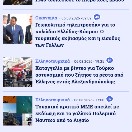
Κόσμος
06.08.2026 - 23:14
Επιβεβαιώνεται η ανοδική τάση της AfD στη Γερμανία:
Οικονομία
40
06.08.2026 - 09:09
Στο 28% ανέβηκε, βυθίζεται η δημοτικότητα του Μερτς
Γεωπολιτικό «ηλεκτροσόκ» για το
καλώδιο Ελλάδας-Κύπρου: Ο
τουρκικός εκβιασμός και η είσοδος
Κόσμος
06.08.2026 - 23:07
των Γάλλων
Ξεκινά δελτίο νερού στο Πουέρτο Ρίκο λόγω της
ξηρασίας
Ελληνοτουρκικά
94
06.08.2026 - 19:25
Καταγγελία με βίντεο για Τούρκο
Κοινωνία
06.08.2026 - 23:06
αστυνομικό που ζήτησε τα ρέστα από
Διατάχθηκε ΕΔΕ για τους αστυνομικούς που
Έλληνες εντός Αλεξανδρούπολης
εμπλέκονται στην υπόθεση της 75χρονης στα Χανιά
Ελληνοτουρκικά
37
06.08.2026 - 17:00
Κόσμος
06.08.2026 - 23:04
Tουρκικό κρατικό ΜΜΕ απειλεί με
Τουρκία: Σχέδιο διάσωσης για δύο ιστορικά ορθόδοξα
εκδίωξη και το γαλλικό Πολεμικό
μοναστήρια της Τραπεζούντας
Ναυτικό από το Αιγαίο