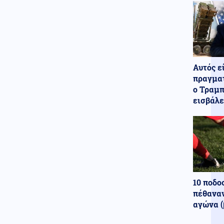
Οι Ιρανοί φρουροί άνοιξαν
έκθεση: Μεγάλο Ιρανικό
μουσείο με καταρριφθέντα
MQ-9 Drones και Hermes 900
για να πικάρουν τον Τραμπ!
Οικονομία
07.08.2026 - 21:49
Αυτός ε
ΟΗΕ: Σε υψηλό άνω των 3 ετών
πραγματ
οι παγκόσμιες τιμές τροφίμων
ο Τραμπ
– Πιέζει ο πόλεμος και οι
εισβάλε
καιρικές συνθήκες
Ενέργεια
07.08.2026 - 21:44
ΔΕΗ: Νέα συμφωνία για
χαρτοφυλάκιο έργων ΑΠΕ άνω
των 2 GW σε Πολωνία και
Ουγγαρία
Εσωτερική Ασφάλεια
10 ποδο
07.08.2026 - 21:30
πέθαναν
Φωτιά στην περιοχή Αχλαδιά
αγώνα (
της Σητείας