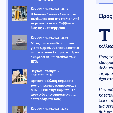
Κόσμος
07.08.2026 - 23:12
Η Ισπανία ξεκινά ελέγχους σε
Προς
ταξιδιώτες από την Ιταλία - Από
τα μεσάνυχτα του Σαββάτου
Τ
έως τις 7 Σεπτεμβρίου
Κόσμος
07.08.2026 - 23:08
Μόλις ανακοινωθεί συμφωνία
καλλιερ
για το Ορμούζ, θα τερματιστεί ο
ναυτικός αποκλεισμός στο Ιράν,
αναφέρει αξιωματούχος των
Προς το
ΗΠΑ
εβδομά
δεδομέν
Παγκοσμιοποίηση
τις εμπ
07.08.2026 - 23:00
έχει στ
Βρετανο-Γαλλική κυριαρχία
των υπηρεσιών πληροφοριών
Η ενημ
MI6 - DGSE στην Ευρώπη - Οι
μυστικές επιχειρήσεις και τα
καταπο
αποτελέσματά τους
λεκτικώ
μία μεγ
Κόσμος
07.08.2026 - 22:52
δοθούν 