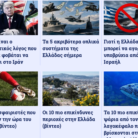
Τα 5 ακριβότερα οπλικά
Γιατί η Ελλάδ
ίναι ο
συστήματα της
μπορεί να αγο
ικός λόγος που
Ελλάδας σήμερα
υποβρύχια από
 φοβάται να
Ισραήλ
ι στο Ιράν
Οι 10 πιο επικίνδυνες
Τα 10 πιο επι
σφαιριστές που
περιοχές στην Ελλάδα
ψάρια από τον
 την ώρα του
(βίντεο)
λαγοκέφαλο π
βίντεο)
βρίσκονται στ