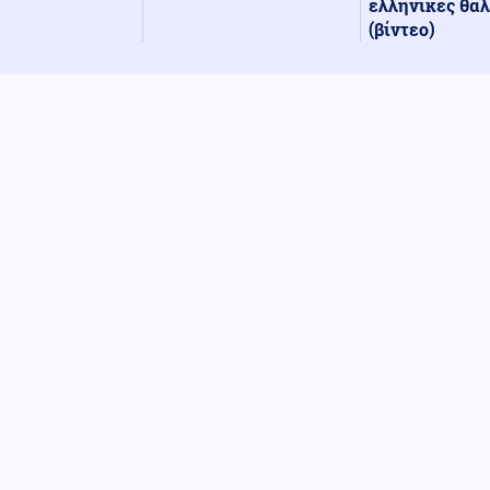
ελληνικές θά
(βίντεο)