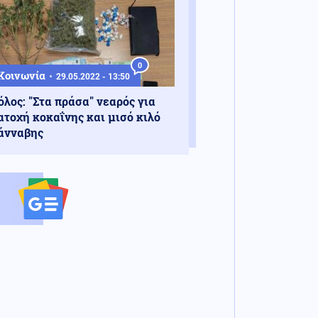
0
Κοινωνία
29.05.2022 - 13:50
όλος: "Στα πράσα" νεαρός για
ατοχή κοκαΐνης και μισό κιλό
άνναβης