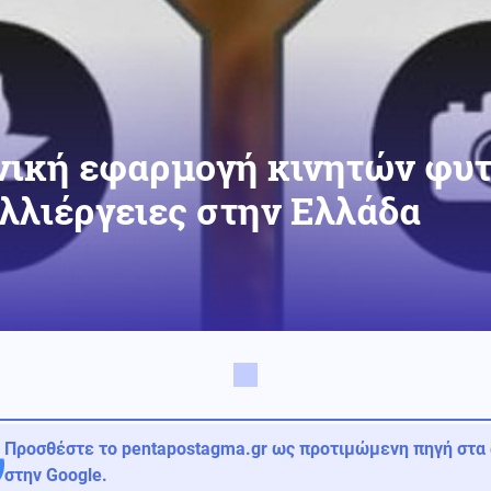
νική εφαρμογή κινητών φυ
αλλιέργειες στην Ελλάδα
Προσθέστε το pentapostagma.gr ως προτιμώμενη πηγή στα
στην Google.