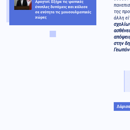
Αραγτσί: Εξήρε τις ιρανικές
πανεπισ
ένοπλες δυνάμεις και κάλεσε
της προ
σε ενότητα τις μουσουλμανικές
χώρες
άλλη εί
σχολίων
Κόσμος
07.08.2026 - 22:46
ασθένει
Ακτιβίστριες ζητούν την
απόψεις
ακύρωση των συναυλιών του
στην δη
Τζάρεντ Λέτο στο Ηνωμένο
Γεωπόν
Βασίλειο, μετά τις κατηγορίες
για σεξουαλική κακοποίηση
Ένοπλες Συρράξεις
07.08.2026 - 22:37
Δύο νεκροί και έξι τραυματίες
από ρωσικές επιθέσεις σε
πέντε περιοχές της Ουκρανίας
Κοινωνία
07.08.2026 - 22:23
Πυρκαγιά σε ισόγειο
Λάρισ
κατάστημα στο Παλαιό Φάληρο
Κοινωνία
07.08.2026 - 22:12