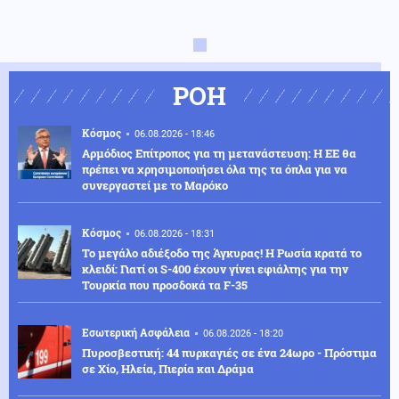
ΡΟΗ
Κόσμος
06.08.2026 - 18:46
Αρμόδιος Επίτροπος για τη μετανάστευση: Η ΕΕ θα
πρέπει να χρησιμοποιήσει όλα της τα όπλα για να
συνεργαστεί με το Μαρόκο
Κόσμος
06.08.2026 - 18:31
Το μεγάλο αδιέξοδο της Άγκυρας! Η Ρωσία κρατά το
κλειδί: Γιατί οι S-400 έχουν γίνει εφιάλτης για την
Τουρκία που προσδοκά τα F-35
Εσωτερική Ασφάλεια
06.08.2026 - 18:20
Πυροσβεστική: 44 πυρκαγιές σε ένα 24ωρο - Πρόστιμα
σε Χίο, Ηλεία, Πιερία και Δράμα