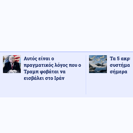
Αυτός είναι ο
Τα 5 ακρι
πραγματικός λόγος που ο
συστήματ
Τραμπ φοβάται να
σήμερα
εισβάλει στο Ιράν