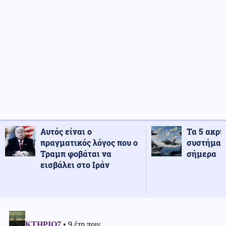
Αυτός είναι ο
Τα 5 ακρι
πραγματικός λόγος που ο
συστήματ
Τραμπ φοβάται να
σήμερα
εισβάλει στο Ιράν