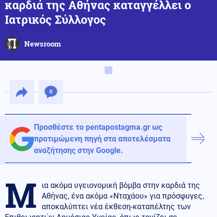
καρδιά της Αθήνας καταγγέλλει ο
Ιατρικός Σύλλογος
Newsroom
0
Προσθέστε το pentapostagma.gr ως
προτιμώμενη πηγή στα αποτελέσματα
αναζήτησης στην Google.
Μ
ια ακόμα υγειονομική βόμβα στην καρδιά της
Αθήνας, ένα ακόμα «Νταχάου» για πρόσφυγες,
αποκαλύπτει νέα έκθεση-καταπέλτης των