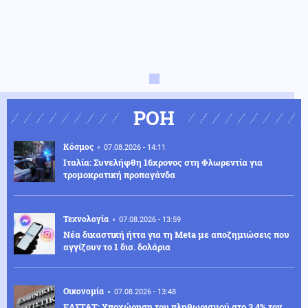
ΡΟΗ
Κόσμος
07.08.2026 - 14:11
Ιταλία: Συνελήφθη 16χρονος στη Φλωρεντία για
τρομοκρατική προπαγάνδα
Τεχνολογία
07.08.2026 - 13:59
Νέα δικαστική ήττα για τη Meta με αποζημιώσεις που
αγγίζουν το 1 δισ. δολάρια
Οικονομία
07.08.2026 - 13:48
ΕΛΣΤΑΤ: Υποχώρηση του πληθωρισμού στο 3,4% τον