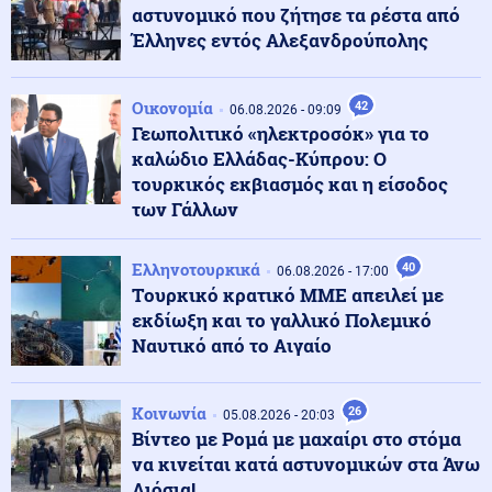
αστυνομικό που ζήτησε τα ρέστα από
Έλληνες εντός Αλεξανδρούπολης
Ρωσία
07.08.2026 - 13:05
Ρώσοι χάκερ βρήκαν απόρρητα έγγραφα – Το ΝΑΤΟ
χτυπάει απευθείας ρωσικό έδαφος
Οικονομία
42
06.08.2026 - 09:09
Γεωπολιτικό «ηλεκτροσόκ» για το
καλώδιο Ελλάδας-Κύπρου: Ο
Οικονομία
07.08.2026 - 12:53
τουρκικός εκβιασμός και η είσοδος
Διόρθωση στο Χρηματιστήριο Αθηνών μετά το υψηλό
των Γάλλων
σερί
Ελληνοτουρκικά
40
06.08.2026 - 17:00
Κοινωνία
07.08.2026 - 12:50
Tουρκικό κρατικό ΜΜΕ απειλεί με
Το επίμονο βλέμμα του σκύλου σας: Τι προσπαθεί να
εκδίωξη και το γαλλικό Πολεμικό
σας πει
Ναυτικό από το Αιγαίο
Μέση Ανατολή
07.08.2026 - 12:48
Κοινωνία
26
05.08.2026 - 20:03
Ιράν: Στο «νεκροκρέβατο» ο Μοτζτάμπα Χαμενεΐ -
Βίντεο με Ρομά με μαχαίρι στο στόμα
Οργιάζουν οι φήμες
να κινείται κατά αστυνομικών στα Άνω
Λιόσια!