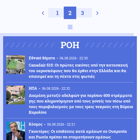
Προηγούμενη σελίδα
1
2
3
Next page
ΡΟΗ
Εθνικά θέματα
06.08.2026 - 22:35
Canadair 515: Οι πρώτες εικόνες από την κατασκευή
του αεροσκάφους που θα έρθει στην Ελλάδα και θα
επιχειρεί και τη νύχτα στις φωτιές
ΗΠΑ
06.08.2026 - 22:32
Διαμάχη μεταξύ αδελφών για περίπου 600 στρέμματα
γης που κληρονόμησαν από τους γονείς του πίσω από
τους πυροβολισμούς με τους τρεις νεκρούς στη Βόρεια
Καρολίνα
Κόσμος
06.08.2026 - 22:21
Γκουτέρες: Οι επιθέσεις κατά αμάχων σε Ουκρανία
και Ρωσία πρέπει να σταματήσουν αμέσως