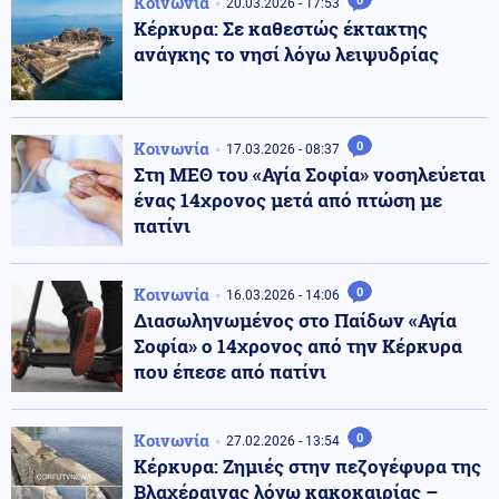
Κοινωνία
0
20.03.2026 - 17:53
Κέρκυρα: Σε καθεστώς έκτακτης
ανάγκης το νησί λόγω λειψυδρίας
Κοινωνία
0
17.03.2026 - 08:37
Στη ΜΕΘ του «Αγία Σοφία» νοσηλεύεται
ένας 14χρονος μετά από πτώση με
πατίνι
Κοινωνία
0
16.03.2026 - 14:06
Διασωληνωμένος στο Παίδων «Αγία
Σοφία» ο 14χρονος από την Κέρκυρα
που έπεσε από πατίνι
Κοινωνία
0
27.02.2026 - 13:54
Κέρκυρα: Ζημιές στην πεζογέφυρα της
Βλαχέραινας λόγω κακοκαιρίας –