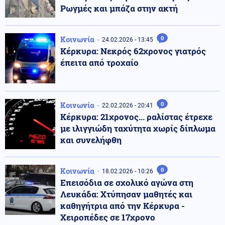
Ρωγμές και μπάζα στην ακτή
Κοινωνία
0
24.02.2026 - 13:45
Κέρκυρα: Νεκρός 62χρονος γιατρός
έπειτα από τροχαίο
Κοινωνία
0
22.02.2026 - 20:41
Κέρκυρα: 21χρονος... ραλίστας έτρεχε
με ιλιγγιώδη ταχύτητα χωρίς δίπλωμα
και συνελήφθη
Κοινωνία
0
18.02.2026 - 10:26
Επεισόδια σε σχολικό αγώνα στη
Λευκάδα: Χτύπησαν μαθητές και
καθηγήτρια από την Κέρκυρα -
Χειροπέδες σε 17χρονο