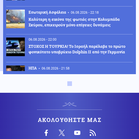
Εσωτερική Ασφάλεια
06.08.2026 - 22:18
Καλύτερη η εικόνα της φωτιάς στην Κολυμπάδα
Σκύρου, επιχειρούν μόνο επίγειες δυνάμεις
06.08.2026 - 22:00
ΣΤΟΧΟΣ Η ΤΟΥΡΚΙΑ! Το Ισραήλ παρέλαβε το πρώτο
φονικότατο υποβρύχιο Dolphin II από την Γερμανία
ΗΠΑ
06.08.2026 - 21:58
Αρμαγεδδών ενόψει! Η «Μυστική Παγκόσμια
Κυβέρνηση» μας οδηγεί στον Τρίτο παγκόσμιο πόλεμο!
Κόσμος
06.08.2026 - 21:57
Η Ελλάδα και ακόμη 8 χώρες μέλη του ΟΗΕ
απορρίπτουν τον ισχυρισμό της Ρωσίας περί παύσης
λειτουργίας του Μηχανισμού Ποινικών Δικαστηρίων
ΑΚΟΛΟΥΘΗΣΤΕ ΜΑΣ
Κοινωνία
06.08.2026 - 21:56
Mike: Τροχαίο ατύχημα για τον ράπερ, η ανάρτησή του