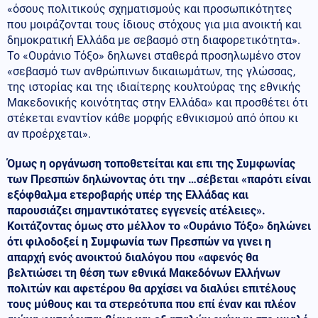
«όσους πολιτικούς σχηματισμούς και προσωπικότητες
που μοιράζονται τους ίδιους στόχους για μια ανοικτή και
δημοκρατική Ελλάδα με σεβασμό στη διαφορετικότητα».
Το «Ουράνιο Τόξο» δηλωνει σταθερά προσηλωμένο στον
«σεβασμό των ανθρώπινων δικαιωμάτων, της γλώσσας,
της ιστορίας και της ιδιαίτερης κουλτούρας της εθνικής
Μακεδονικής κοινότητας στην Ελλάδα» και προσθέτει ότι
στέκεται εναντίον κάθε μορφής εθνικισμού από όπου κι
αν προέρχεται».
Όμως η οργάνωση τοποθετείται και επι της Συμφωνίας
των Πρεσπών δηλώνοντας ότι την …σέβεται «παρότι είναι
εξόφθαλμα ετεροβαρής υπέρ της Ελλάδας και
παρουσιάζει σημαντικότατες εγγενείς ατέλειες».
Κοιτάζοντας όμως στο μέλλον το «Ουράνιο Τόξο» δηλώνει
ότι φιλοδοξεί η Συμφωνία των Πρεσπών να γινει η
απαρχή ενός ανοικτού διαλόγου που «αφενός θα
βελτιώσει τη θέση των εθνικά Μακεδόνων Ελλήνων
πολιτών και αφετέρου θα αρχίσει να διαλύει επιτέλους
τους μύθους και τα στερεότυπα που επί έναν και πλέον