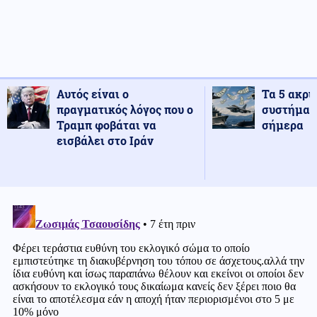
Αυτός είναι ο
Τα 5 ακρι
πραγματικός λόγος που ο
συστήματ
Τραμπ φοβάται να
σήμερα
εισβάλει στο Ιράν