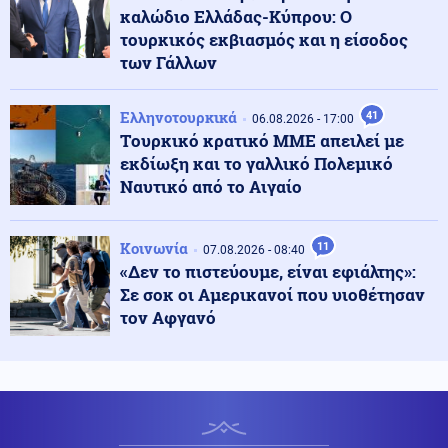
καλώδιο Ελλάδας-Κύπρου: Ο
Εσωτερική Ασφάλεια
τουρκικός εκβιασμός και η είσοδος
07.08.2026 - 17:04
Φωτιά στο Μαρκόπουλο Αττικής
των Γάλλων
Ελληνοτουρκικά
41
06.08.2026 - 17:00
Tουρκικό κρατικό ΜΜΕ απειλεί με
Κοινωνία
07.08.2026 - 16:52
εκδίωξη και το γαλλικό Πολεμικό
Φωτιά στο Μονοπήγαδο Θεσσαλονίκης - Επιχειρούν 6
εναέρια
Ναυτικό από το Αιγαίο
Κοινωνία
Κοινωνία
11
07.08.2026 - 16:36
07.08.2026 - 08:40
Στο φουλ η έξοδος των εκδρομέων: Το αδιαχώρητο σε
«Δεν το πιστεύουμε, είναι εφιάλτης»:
λιμάνια και σταθμούς
Σε σοκ οι Αμερικανοί που υιοθέτησαν
τον Αφγανό
Κοινωνία
07.08.2026 - 16:30
ΥΠΑΑΤ: Επιπλέον 12,5 εκατ. ευρώ στις Περιφέρειες για
την ενίσχυση της βιοασφάλειας