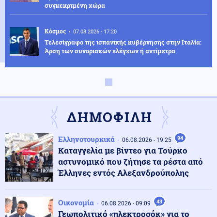
συγκεκριμένη χώρα
Κόσμος
07.08.2026 - 17:20
Τελεσίγραφο της ισπανικής κυβέρνησης στην Ιταλία:
Άρση των συνοριακών ελέγχων ή αντίμετρα
Αθλητισμός
07.08.2026 - 17:17
Στην Ακαδημία ποδοσφαίρου του Ολυμπιακού ο
20χρονος γιος του Τζιοβάνι
ΔΗΜΟΦΙΛΗ
Κοινωνία
07.08.2026 - 17:11
Ελληνοτουρκικά
94
06.08.2026 - 19:25
Πανεπιστήμιο Θεσσαλίας: Χρηματοδότηση ύψους 2,3
Καταγγελία με βίντεο για Τούρκο
εκατ. ευρώ για τη φοιτητική στέγη
αστυνομικό που ζήτησε τα ρέστα από
Έλληνες εντός Αλεξανδρούπολης
ΗΠΑ
07.08.2026 - 17:06
Η Amazon προετοιμάζει τη συνέχεια του ντοκιμαντέρ
Οικονομία
43
για την Μελάνια Τραμπ
06.08.2026 - 09:09
Γεωπολιτικό «ηλεκτροσόκ» για το