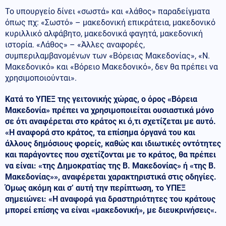
Το υπουργείο δίνει «σωστά» και «λάθος» παραδείγματα
όπως πχ: «Σωστό» – μακεδονική επικράτεια, μακεδονικό
κυριλλικό αλφάβητο, μακεδονικά φαγητά, μακεδονική
ιστορία. «Λάθος» – «Άλλες αναφορές,
συμπεριλαμβανομένων των «Βόρειας Μακεδονίας», «Ν.
Μακεδονικό» και «Βόρειο Μακεδονικό», δεν θα πρέπει να
χρησιμοποιούνται».
Κατά το ΥΠΕΞ της γειτονικής χώρας, ο όρος «Βόρεια
Μακεδονία» πρέπει να χρησιμοποιείται ουσιαστικά μόνο
σε ότι αναφέρεται στο κράτος κι ό,τι σχετίζεται με αυτό.
«Η αναφορά στο κράτος, τα επίσημα όργανά του και
άλλους δημόσιους φορείς, καθώς και ιδιωτικές οντότητες
και παράγοντες που σχετίζονται με το κράτος, θα πρέπει
να είναι: «της Δημοκρατίας της Β. Μακεδονίας» ή «της Β.
Μακεδονίας»», αναφέρεται χαρακτηριστικά στις οδηγίες.
Όμως ακόμη και σ’ αυτή την περίπτωση, το ΥΠΕΞ
σημειώνει: «Η αναφορά για δραστηριότητες του κράτους
μπορεί επίσης να είναι «μακεδονική», με διευκρινήσεις«.