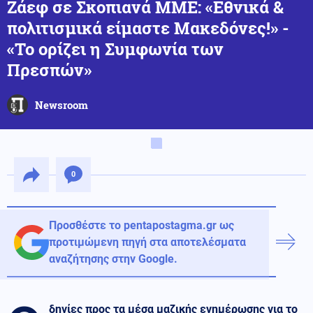
Ζάεφ σε Σκοπιανά ΜΜΕ: «Εθνικά &
πολιτισμικά είμαστε Μακεδόνες!» -
«Το ορίζει η Συμφωνία των
Πρεσπών»
Newsroom
0
Προσθέστε το pentapostagma.gr ως
προτιμώμενη πηγή στα αποτελέσματα
αναζήτησης στην Google.
δηγίες προς τα μέσα μαζικής ενημέρωσης για το