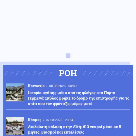
ΡΟΗ
Κοινωνία
08.08.2026 - 00:00
Ιστορία αγάπης μέσα από τις φλόγες στο Πόρτο
Γερμενό: Σκύλος βρήκε το δρόμο της επιστροφής για το
σπίτι που τον φρόντιζε, μέρες μετά
Κόσμος
07.08.2026 - 23:54
Ατελείωτη κόλαση στην Αϊτή: 613 νεκροί μέσα σε 5
μήνες, βιασμοί και εκτελέσεις