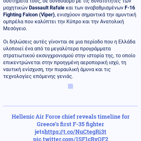
συστήματά τους, σε συνδυασμό με τις δυνατότητες των
μαχητικών
Dassault Rafale
και των αναβαθμισμένων
F-16
Fighting Falcon (Viper)
, ενισχύουν σημαντικά την αμυντική
ομπρέλα που καλύπτει την Κύπρο και την Ανατολική
Μεσόγειο.
Οι δηλώσεις αυτές γίνονται σε μια περίοδο που η Ελλάδα
υλοποιεί ένα από τα μεγαλύτερα προγράμματα
στρατιωτικού εκσυγχρονισμού στην ιστορία της, το οποίο
επικεντρώνεται στην προηγμένη αεροπορική ισχύ, τη
ναυτική ενίσχυση, την πυραυλική άμυνα και τις
τεχνολογίες επόμενης γενιάς.
Hellenic Air Force chief reveals timeline for
Greece’s first F-35 fighter
jets
https://t.co/NuCtegRi3t
pic.twitter.com/1SF1cBvQF2