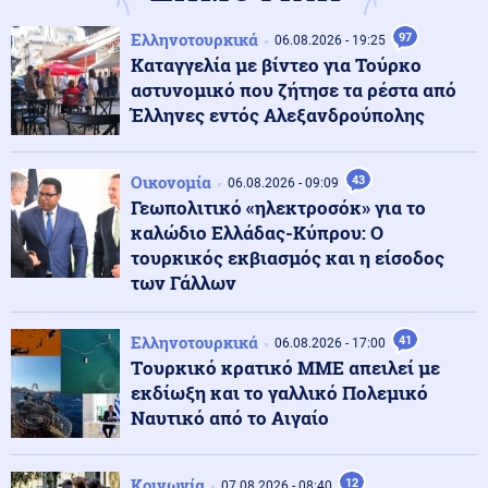
Κόσμος
07.08.2026 - 23:29
Ελληνοτουρκικά
97
06.08.2026 - 19:25
Κι όμως... Τα ΜΜΕ της Βόρειας Κορέας προτείνουν
Καταγγελία με βίντεο για Τούρκο
σούπα με κρέας σκύλου, ως διέξοδο στον καύσωνα
αστυνομικό που ζήτησε τα ρέστα από
Έλληνες εντός Αλεξανδρούπολης
Κοινωνία
07.08.2026 - 23:18
Νέα Αγχίαλος: 66χρονος αυνανιζόταν
Οικονομία
43
παρακολουθώντας την 13χρονη γειτόνισσα του - Η
06.08.2026 - 09:09
ποινή που του επιβλήθηκε
Γεωπολιτικό «ηλεκτροσόκ» για το
καλώδιο Ελλάδας-Κύπρου: Ο
τουρκικός εκβιασμός και η είσοδος
Κόσμος
07.08.2026 - 23:12
των Γάλλων
Η Ισπανία ξεκινά ελέγχους σε ταξιδιώτες από την
Ιταλία - Από τα μεσάνυχτα του Σαββάτου έως τις 7
Σεπτεμβρίου
Ελληνοτουρκικά
41
06.08.2026 - 17:00
Tουρκικό κρατικό ΜΜΕ απειλεί με
Κόσμος
07.08.2026 - 23:08
εκδίωξη και το γαλλικό Πολεμικό
Μόλις ανακοινωθεί συμφωνία για το Ορμούζ, θα
Ναυτικό από το Αιγαίο
τερματιστεί ο ναυτικός αποκλεισμός στο Ιράν,
αναφέρει αξιωματούχος των ΗΠΑ
Κοινωνία
12
07.08.2026 - 08:40