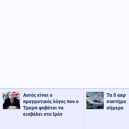
Αυτός είναι ο
Τα 5 ακρι
πραγματικός λόγος που ο
συστήματ
Τραμπ φοβάται να
σήμερα
εισβάλει στο Ιράν