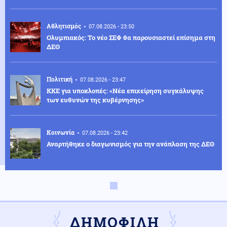
Αθλητισμός
07.08.2026 - 23:50
Ολυμπιακός: Το νέο ΣΕΦ θα παρουσιαστεί επίσημα στη
ΔΕΘ
Πολιτική
07.08.2026 - 23:47
ΚΚΕ για υποκλοπές: «Νέα επιχείρηση συγκάλυψης
των ευθυνών της κυβέρνησης»
Κοινωνία
07.08.2026 - 23:42
Αναρτήθηκε ο διαγωνισμός για την ανάπλαση της ΔΕΘ
Ελληνοτουρκικά
07.08.2026 - 23:33
Νέο «γκριζάρισμα» στο Αιγαίο από την Τουρκία, με
αφορμή το Χωροταξικό του Τουρισμού
ΔΗΜΟΦΙΛΗ