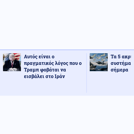
Αυτός είναι ο
Τα 5 ακρι
πραγματικός λόγος που ο
συστήματ
Τραμπ φοβάται να
σήμερα
εισβάλει στο Ιράν