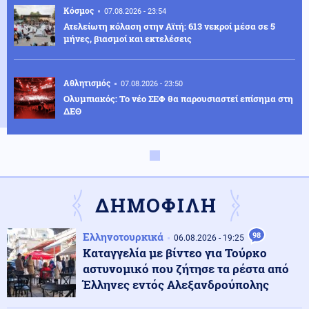
Κόσμος
07.08.2026 - 23:54
Ατελείωτη κόλαση στην Αϊτή: 613 νεκροί μέσα σε 5
μήνες, βιασμοί και εκτελέσεις
Αθλητισμός
07.08.2026 - 23:50
Ολυμπιακός: Το νέο ΣΕΦ θα παρουσιαστεί επίσημα στη
ΔΕΘ
Πολιτική
07.08.2026 - 23:47
ΚΚΕ για υποκλοπές: «Νέα επιχείρηση συγκάλυψης
των ευθυνών της κυβέρνησης»
ΔΗΜΟΦΙΛΗ
Κοινωνία
07.08.2026 - 23:42
Ελληνοτουρκικά
98
06.08.2026 - 19:25
Αναρτήθηκε ο διαγωνισμός για την ανάπλαση της ΔΕΘ
Καταγγελία με βίντεο για Τούρκο
αστυνομικό που ζήτησε τα ρέστα από
Έλληνες εντός Αλεξανδρούπολης
Ελληνοτουρκικά
07.08.2026 - 23:33