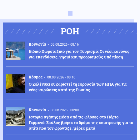
ΡΟΗ
Κοινωνία
08.08.2026 - 08:16
Ειδικό Χωροταξικό για τον Τουρισμό: Οι νέοι κανόνες
για επενδύσεις, νησιά και προορισμούς υπό πίεση
Κόσμος
08.08.2026 - 08:10
Ο Ζελένσκι ευχαριστεί τη Γερουσία των ΗΠΑ για τις
νέες κυρώσεις κατά της Ρωσίας
Κοινωνία
08.08.2026 - 00:00
Ιστορία αγάπης μέσα από τις φλόγες στο Πόρτο
Γερμενό: Σκύλος βρήκε το δρόμο της επιστροφής για το
σπίτι που τον φρόντιζε, μέρες μετά