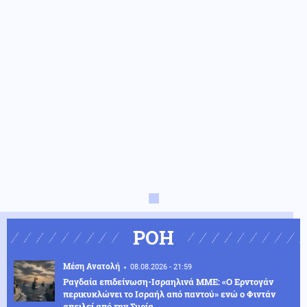
ΡΟΗ
Μέση Ανατολή
08.08.2026 - 21:59
Ραγδαία επιδείνωση-Ισραηλινά ΜΜΕ: «Ο Ερντογάν
περικυκλώνει το Ισραήλ από παντού» ενώ ο Φιντάν
απειλεί από την Συρία