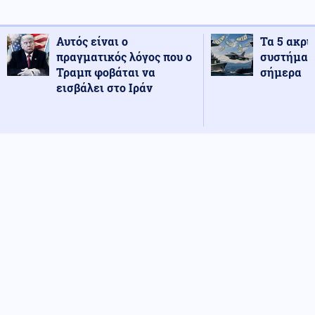
Αυτός είναι ο
Τα 5 ακρι
πραγματικός λόγος που ο
συστήματ
Τραμπ φοβάται να
σήμερα
εισβάλει στο Ιράν