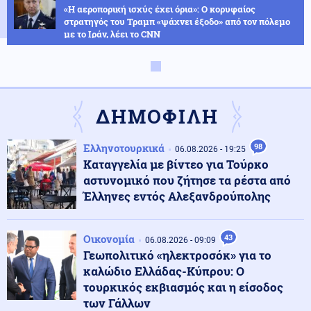
«Η αεροπορική ισχύς έχει όρια»: Ο κορυφαίος
στρατηγός του Τραμπ «ψάχνει έξοδο» από τον πόλεμο
με το Ιράν, λέει το CNN
Κοινωνία
08.08.2026 - 08:16
Ειδικό Χωροταξικό για τον Τουρισμό: Οι νέοι κανόνες
για επενδύσεις, νησιά και προορισμούς υπό πίεση
ΔΗΜΟΦΙΛΗ
Κόσμος
08.08.2026 - 08:10
Ελληνοτουρκικά
98
06.08.2026 - 19:25
Ο Ζελένσκι ευχαριστεί τη Γερουσία των ΗΠΑ για τις
Καταγγελία με βίντεο για Τούρκο
νέες κυρώσεις κατά της Ρωσίας
αστυνομικό που ζήτησε τα ρέστα από
Έλληνες εντός Αλεξανδρούπολης
Κοινωνία
08.08.2026 - 00:00
Ιστορία αγάπης μέσα από τις φλόγες στο Πόρτο
Οικονομία
43
06.08.2026 - 09:09
Γερμενό: Σκύλος βρήκε το δρόμο της επιστροφής για το
Γεωπολιτικό «ηλεκτροσόκ» για το
σπίτι που τον φρόντιζε, μέρες μετά
καλώδιο Ελλάδας-Κύπρου: Ο
τουρκικός εκβιασμός και η είσοδος
Κόσμος
07.08.2026 - 23:54
των Γάλλων
Ατελείωτη κόλαση στην Αϊτή: 613 νεκροί μέσα σε 5