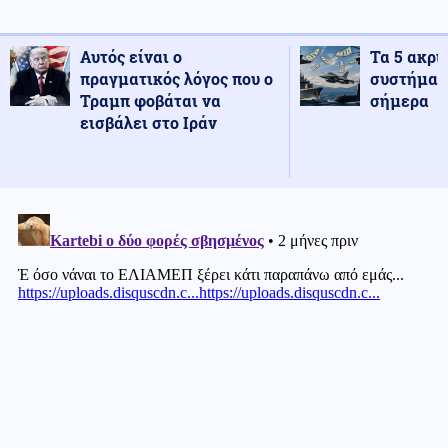
Αυτός είναι ο
Τα 5 ακρι
πραγματικός λόγος που ο
συστήματ
Τραμπ φοβάται να
σήμερα
εισβάλει στο Ιράν