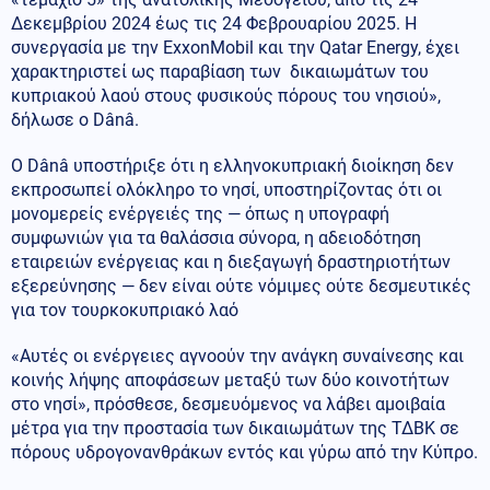
Δεκεμβρίου 2024 έως τις 24 Φεβρουαρίου 2025. Η
συνεργασία με την ExxonMobil και την Qatar Energy, έχει
χαρακτηριστεί ως παραβίαση των δικαιωμάτων του
κυπριακού λαού στους φυσικούς πόρους του νησιού»,
δήλωσε ο Dânâ.
Ο Dânâ υποστήριξε ότι η ελληνοκυπριακή διοίκηση δεν
εκπροσωπεί ολόκληρο το νησί, υποστηρίζοντας ότι οι
μονομερείς ενέργειές της — όπως η υπογραφή
συμφωνιών για τα θαλάσσια σύνορα, η αδειοδότηση
εταιρειών ενέργειας και η διεξαγωγή δραστηριοτήτων
εξερεύνησης — δεν είναι ούτε νόμιμες ούτε δεσμευτικές
για τον τουρκοκυπριακό λαό
«Αυτές οι ενέργειες αγνοούν την ανάγκη συναίνεσης και
κοινής λήψης αποφάσεων μεταξύ των δύο κοινοτήτων
στο νησί», πρόσθεσε, δεσμευόμενος να λάβει αμοιβαία
μέτρα για την προστασία των δικαιωμάτων της ΤΔΒΚ σε
πόρους υδρογονανθράκων εντός και γύρω από την Κύπρο.