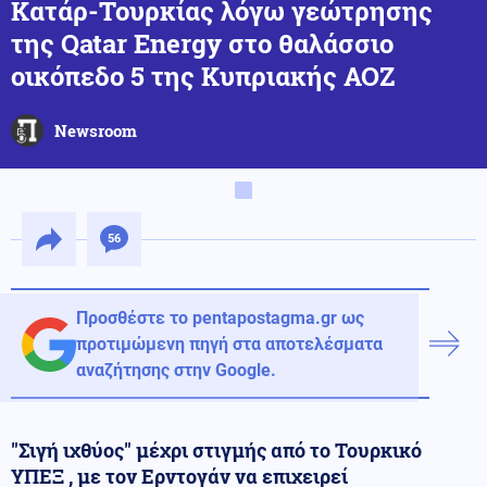
Κατάρ-Τουρκίας λόγω γεώτρησης
της Qatar Energy στο θαλάσσιο
οικόπεδο 5 της Κυπριακής ΑΟΖ
Newsroom
56
Προσθέστε το pentapostagma.gr ως
προτιμώμενη πηγή στα αποτελέσματα
αναζήτησης στην Google.
"Σιγή ιχθύος" μέχρι στιγμής από το Τουρκικό
ΥΠΕΞ , με τον Ερντογάν να επιχειρεί