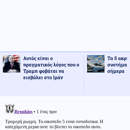
Αυτός είναι ο
Τα 5 ακρι
πραγματικός λόγος που ο
συστήματ
Τραμπ φοβάται να
σήμερα
εισβάλει στο Ιράν