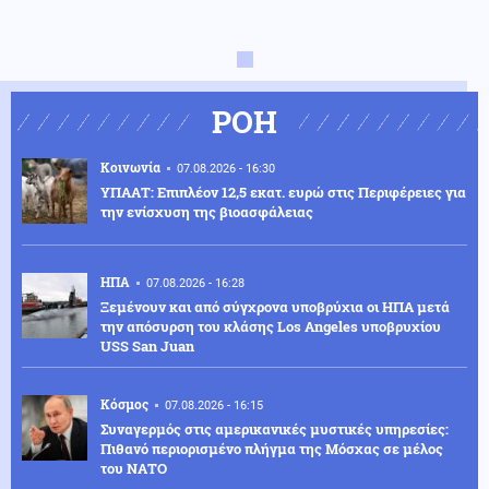
ΡΟΗ
Κοινωνία
07.08.2026 - 16:30
ΥΠΑΑΤ: Επιπλέον 12,5 εκατ. ευρώ στις Περιφέρειες για
την ενίσχυση της βιοασφάλειας
ΗΠΑ
07.08.2026 - 16:28
Ξεμένουν και από σύγχρονα υποβρύχια οι ΗΠΑ μετά
την απόσυρση του κλάσης Los Angeles υποβρυχίου
USS San Juan
Κόσμος
07.08.2026 - 16:15
Συναγερμός στις αμερικανικές μυστικές υπηρεσίες:
Πιθανό περιορισμένο πλήγμα της Μόσχας σε μέλος
του ΝΑΤΟ