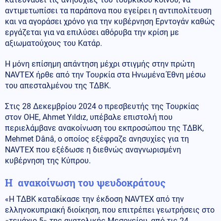
αντιμετωπίσει τα παράπονα που εγείρει η αντιπολίτευση
και να αγοράσει χρόνο για την κυβέρνηση Ερντογάν καθώς
εργάζεται για να επιλύσει αθόρυβα την κρίση με
αξιωματούχους του Κατάρ.
Η μόνη επίσημη απάντηση μέχρι στιγμής στην πρώτη
NAVTEX ήρθε από την Τουρκία στα Ηνωμένα Έθνη μέσω
του απεσταλμένου της ΤΔΒΚ.
Στις 28 Δεκεμβρίου 2024 ο πρεσβευτής της Τουρκίας
στον ΟΗΕ, Ahmet Yıldız, υπέβαλε επιστολή που
περιελάμβανε ανακοίνωση του εκπροσώπου της ΤΔΒΚ,
Mehmet Dânâ, ο οποίος εξέφραζε ανησυχίες για τη
NAVTEX που εξέδωσε η διεθνώς αναγνωρισμένη
κυβέρνηση της Κύπρου.
Η ανακοίνωση του ψευδοκράτους
«Η ΤΔΒΚ καταδίκασε την έκδοση NAVTEX από την
ελληνοκυπριακή διοίκηση, που επιτρέπει γεωτρήσεις στο
«τεμάχιο 5» της ανατολικής Μεσογείου, από τις 24