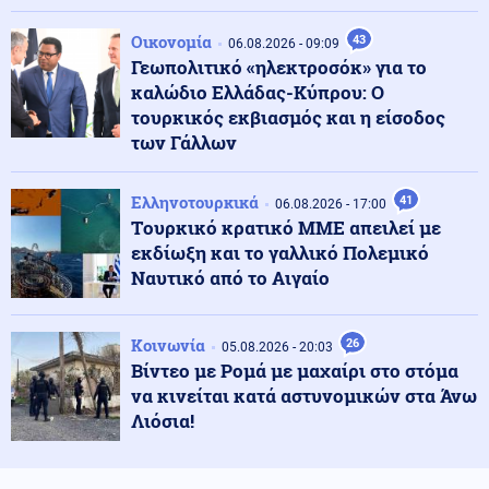
Κόσμος
07.08.2026 - 15:12
Οικονομία
43
06.08.2026 - 09:09
Υπογραφή κοινής αμυντικής συμφωνίας από
Γεωπολιτικό «ηλεκτροσόκ» για το
Σαουδική Αραβία, Τουρκία και Πακιστάν
καλώδιο Ελλάδας-Κύπρου: Ο
τουρκικός εκβιασμός και η είσοδος
των Γάλλων
07.08.2026 - 15:08
ΞΕΠΕΣΜΟΣ ΣΤΗΝ ΑΛΕΞΑΝΔΡΟΥΠΟΛΗ! Τούρκοι
αστυνομικοί κάνουν τσαμπουκά σε Έλληνες πολίτες
Ελληνοτουρκικά
41
06.08.2026 - 17:00
Tουρκικό κρατικό ΜΜΕ απειλεί με
εκδίωξη και το γαλλικό Πολεμικό
Κοινωνία
07.08.2026 - 14:52
Ναυτικό από το Αιγαίο
«Άλμα» 26,3% στις εξαγωγές τον Ιούνιο – Μειώθηκε το
εμπορικό έλλειμμα
Κοινωνία
26
05.08.2026 - 20:03
Βίντεο με Ρομά με μαχαίρι στο στόμα
Κοινωνία
07.08.2026 - 14:52
να κινείται κατά αστυνομικών στα Άνω
Σέρρες: Μητέρα και γιος πήγαιναν μαζί στο
μεροκάματο (βίντεο)
Λιόσια!
Περιβάλλον