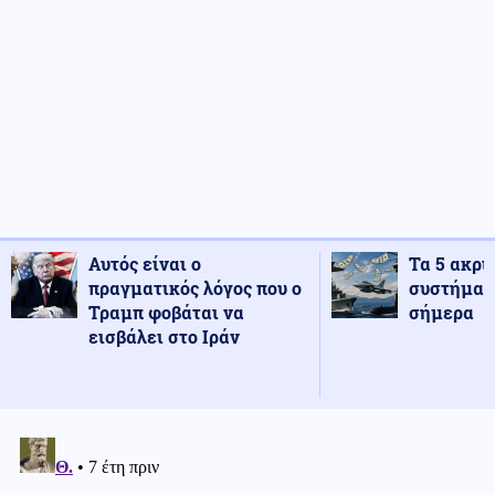
Αυτός είναι ο
Τα 5 ακρι
πραγματικός λόγος που ο
συστήματ
Τραμπ φοβάται να
σήμερα
εισβάλει στο Ιράν