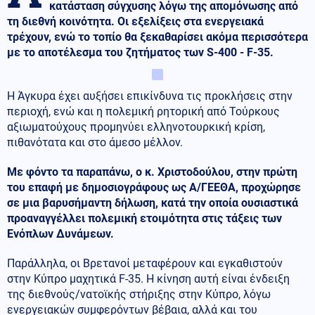
κατάσταση σύγχυσης λόγω της απομόνωσης από
τη διεθνή κοινότητα. Οι εξελίξεις στα ενεργειακά
τρέχουν, ενώ το τοπίο θα ξεκαθαρίσει ακόμα περισσότερα
με το αποτέλεσμα του ζητήματος των S-400 - F-35.
Η Άγκυρα έχει αυξήσει επικίνδυνα τις προκλήσεις στην
περιοχή, ενώ και η πολεμική ρητορική από Τούρκους
αξιωματούχους προμηνύει ελληνοτουρκική κρίση,
πιθανότατα και στο άμεσο μέλλον.
Με φόντο τα παραπάνω, ο κ. Χριστοδούλου, στην πρώτη
του επαφή με δημοσιογράφους ως Α/ΓΕΕΘΑ, προχώρησε
σε μια βαρυσήμαντη δήλωση, κατά την οποία ουσιαστικά
προαναγγέλλει πολεμική ετοιμότητα στις τάξεις των
Ενόπλων Δυνάμεων.
Παράλληλα, οι Βρετανοί μεταφέρουν και εγκαθιστούν
στην Κύπρο μαχητικά F-35. Η κίνηση αυτή είναι ένδειξη
της διεθνούς/νατοϊκής στήριξης στην Κύπρο, λόγω
ενεργειακών συμφερόντων βέβαια, αλλά και του