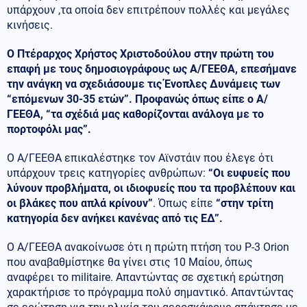
υπάρχουν ,τα οποία δεν επιτρέπουν πολλές και μεγάλες
κινήσεις.
Ο Πτέραρχος Χρήστος Χριστοδούλου στην πρώτη του
επαφή με τους δημοσιογράφους ως Α/ΓΕΕΘΑ, επεσήμανε
την ανάγκη να σχεδιάσουμε τις Ένοπλες Δυνάμεις των
“επόμενων 30-35 ετών”. Προφανώς όπως είπε ο Α/
ΓΕΕΘΑ, “τα σχέδιά μας καθορίζονται ανάλογα με το
πορτοφόλι μας”.
Ο Α/ΓΕΕΘΑ επικαλέστηκε τον Αϊνστάιν που έλεγε ότι
υπάρχουν τρεις κατηγορίες ανθρώπων:
“Οι ευφυείς που
λύνουν προβλήματα, οι ιδιοφυείς που τα προβλέπουν και
οι βλάκες που απλά κρίνουν”
. Όπως είπε
“στην τρίτη
κατηγορία δεν ανήκει κανένας από τις ΕΔ”.
Ο Α/ΓΕΕΘΑ ανακοίνωσε ότι η πρώτη πτήση του P-3 Orion
που αναβαθμίστηκε θα γίνει στις 10 Μαίου, όπως
αναφέρει το militaire. Απαντώντας σε σχετική ερώτηση
χαρακτήρισε το πρόγραμμα πολύ σημαντικό. Απαντώντας