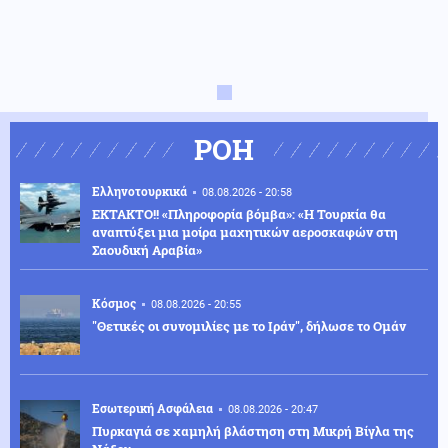
ΡΟΗ
Ελληνοτουρκικά
08.08.2026 - 20:58
ΕΚΤΑΚΤΟ!! «Πληροφορία βόμβα»: «Η Τουρκία θα
αναπτύξει μια μοίρα μαχητικών αεροσκαφών στη
Σαουδική Αραβία»
Κόσμος
08.08.2026 - 20:55
"Θετικές οι συνομιλίες με το Ιράν", δήλωσε το Ομάν
Εσωτερική Ασφάλεια
08.08.2026 - 20:47
Πυρκαγιά σε χαμηλή βλάστηση στη Μικρή Βίγλα της