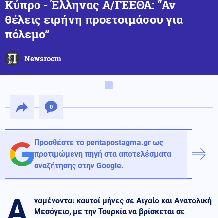
Κύπρο - Έλληνας Α/ΓΕΕΘΑ: “Αν
θέλεις ειρήνη προετοιμάσου για
πόλεμο”
Newsroom
0
Προσθέστε το pentapostagma.gr ως
προτιμώμενη πηγή στα αποτελέσματα
αναζήτησης στην Google.
Α
ναμένονται καυτοί μήνες σε Αιγαίο και Ανατολική
Μεσόγειο, με την Τουρκία να βρίσκεται σε