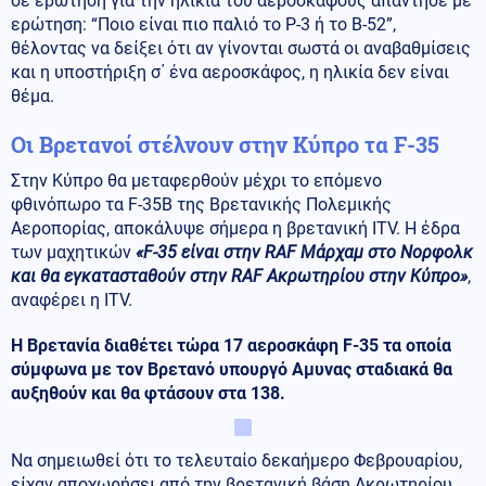
σε ερώτηση για την ηλικία του αεροσκάφους απάντησε με
ερώτηση: “Ποιο είναι πιο παλιό το P-3 ή το B-52”,
θέλοντας να δείξει ότι αν γίνονται σωστά οι αναβαθμίσεις
και η υποστήριξη σ΄ ένα αεροσκάφος, η ηλικία δεν είναι
θέμα.
Οι Βρετανοί στέλνουν στην Κύπρο τα F-35
Στην Κύπρο θα μεταφερθούν μέχρι το επόμενο
φθινόπωρο τα F-35B της Βρετανικής Πολεμικής
Αεροπορίας, αποκάλυψε σήμερα η βρετανική ITV. Η έδρα
των μαχητικών
«F-35 είναι στην RAF Μάρχαμ στο Νορφολκ
και θα εγκατασταθούν στην RAF Ακρωτηρίου στην Κύπρο»
,
αναφέρει η ITV.
Η Βρετανία διαθέτει τώρα 17 αεροσκάφη F-35 τα οποία
σύμφωνα με τον Βρετανό υπουργό Αμυνας σταδιακά θα
αυξηθούν και θα φτάσουν στα 138.
Να σημειωθεί ότι το τελευταίο δεκαήμερο Φεβρουαρίου,
είχαν αποχωρήσει από την βρετανική βάση Ακρωτηρίου