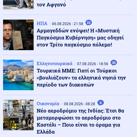
τον Αφγανό
Ένοπλες Συρράξεις
08.08.2026 - 20:08
Η Χαμάς δηλώνει και πάλι έτοιμη να εφαρμόσει το
ΗΠΑ
22
06.08.2026 - 21:58
σχέδιο των ΗΠΑ για τη Λωρίδα της Γάζας
Αρμαγεδδών ενόψει! Η «Μυστική
Παγκόσμια Κυβέρνηση» μας οδηγεί
στον Τρίτο παγκόσμιο πόλεμο!
Υγεία
08.08.2026 - 20:06
Μαγνήσιο: Η ιδανική ποσότητα για να αποφύγουμε την
άνοια και να μη γεράσει το μυαλό
Ελληνοτουρκικά
35
07.08.2026 - 18:56
Τουρκικά ΜΜΕ: Γιατί οι Τούρκοι
«βουλιάζουν» τα ελληνικά νησιά την
Πολιτική
08.08.2026 - 19:58
περίοδο των διακοπών
«Ελπίδα για τη Δημοκρατία»: Ο Νίκος Μπρουτζάκης
αποχώρησε καταγγέλλοντας αυθαιρεσία στη λήψη
αποφάσεων
Οικονομία
6
08.08.2026 - 08:28
Νέο αεροδρόμιο της Ινδίας: Έτσι θα
Κόσμος
08.08.2026 - 19:44
μεταμορφώσει το αεροδρόμιο στο
Χαμός μέσα στη Βουλή στο Κόσοβο: Εκτόξευσαν αυγά
Καστέλι – Ποιο είναι το όραμα για
κατά του αντιπροέδρου Άλμπιν Κούρτι (βίντεο)
Ελλάδα