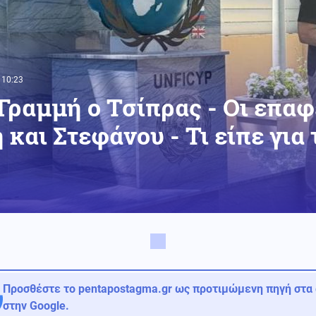
 10:23
Γραμμή ο Τσίπρας - Οι επαφ
 και Στεφάνου - Τι είπε για
Προσθέστε το pentapostagma.gr ως προτιμώμενη πηγή στα
στην Google.