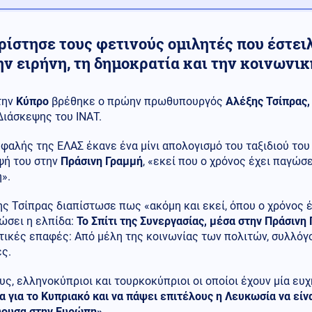
ρίστησε τους φετινούς ομιλητές που έστει
ην ειρήνη, τη δημοκρατία και την κοινωνι
την
Κύπρο
βρέθηκε ο πρώην πρωθυπουργός
Αλέξης Τσίπρας,
Διάσκεψης του ΙΝΑΤ.
φαλής της ΕΛΑΣ έκανε ένα μίνι απολογισμό του ταξιδιού το
ψή του στην
Πράσινη Γραμμή
, «εκεί που ο χρόνος έχει παγώσ
».
ς Τσίπρας διαπίστωσε πως «ακόμη και εκεί, όπου ο χρόνος έχ
ώσει η ελπίδα:
Το Σπίτι της Συνεργασίας, μέσα στην Πράσινη
τικές επαφές: Από μέλη της κοινωνίας των πολιτών, συλλόγ
ς.
υς, ελληνοκύπριοι και τουρκοκύπριοι οι οποίοι έχουν μία ευχ
α για το Κυπριακό και να πάψει επιτέλους η Λευκωσία να είν
ουσα στην Ευρώπη».