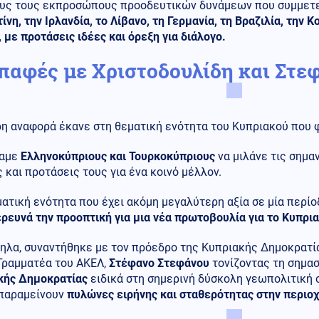
ους τους εκπροσώπους προοδευτικών δυνάμεων που συμμετ
ίνη, την Ιρλανδία, το Λίβανο, τη Γερμανία, τη Βραζιλία, την Κο
, με προτάσεις ιδέες και όρεξη για διάλογο.
επαφές με Χριστοδουλίδη και Στε
ρη αναφορά έκανε στη θεματική ενότητα του Κυπριακού που 
σαμε
Ελληνοκύπριους και Τουρκοκύπριους
να μιλάνε τις σημα
 και προτάσεις τους για ένα κοινό μέλλον.
ατική ενότητα που έχει ακόμη μεγαλύτερη αξία σε μία περί
ρευνά την προοπτική για μια νέα πρωτοβουλία για το Κυπρια
λα, συναντήθηκε με τον πρόεδρο της Κυπριακής Δημοκρατία
 Γραμματέα του ΑΚΕΛ,
Στέφανο Στεφάνου
τονίζοντας τη σημασ
κής Δημοκρατίας
ειδικά στη σημερινή δύσκολη γεωπολιτική 
 παραμείνουν
πυλώνες ειρήνης και σταθερότητας στην περιοχ