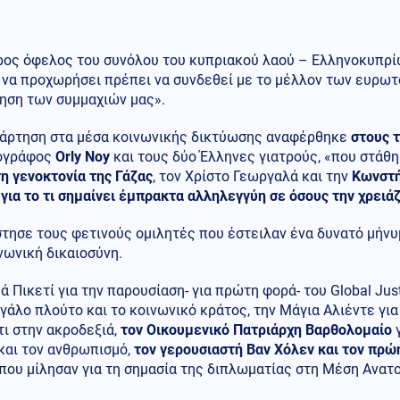
ρος όφελος του συνόλου του κυπριακού λαού – Ελληνοκυπρί
α να προχωρήσει πρέπει να συνδεθεί με το μέλλον των ευρω
ίηση των συμμαχιών μας».
νάρτηση στα μέσα κοινωνικής δικτύωσης αναφέρθηκε
στους 
ογράφος
Orly Noy
και τους δύο Έλληνες γιατρούς, «που στάθ
η γενοκτονία της Γάζας
, τον Χρίστο Γεωργαλά και την
Κωνστή
για το τι σημαίνει έμπρακτα αλληλεγγύη σε όσους την χρειάζ
τησε τους φετινούς ομιλητές που έστειλαν ένα δυνατό μήνυμ
νωνική δικαιοσύνη.
ά Πικετί για την παρουσίαση- για πρώτη φορά- του Global Just
γάλο πλούτο και το κοινωνικό κράτος, την Μάγια Αλιέντε γι
ι στην ακροδεξιά,
τον Οικουμενικό Πατριάρχη Βαρθολομαίο
γ
και τον ανθρωπισμό,
τον γερουσιαστή Βαν Χόλεν και τον πρώ
που μίλησαν για τη σημασία της διπλωματίας στη Μέση Ανατ