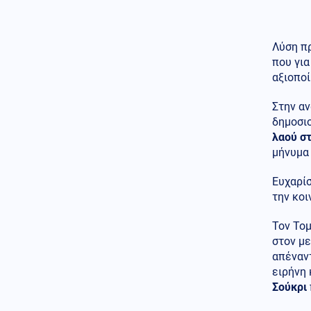
Πώς έγινε η τραγωδία με την
νεκρή μητέρα στα Μάλια:
Βούτηξε για να βοηθήσει τη
φίλη της και πνίγηκε, τα παιδιά
Λύση π
φώναζαν για βοήθεια
που γι
αξιοπο
Μέση Ανατολή
06.08.2026 - 21:42
Η Υεμένη απειλεί με αντίποινα
Στην α
μετά τις πολύνεκρες επιθέσεις
των Χούθι
δημοσι
λαού στ
Κοινωνία
06.08.2026 - 21:41
μήνυμα
Αεροδρόμιο «Ελ. Βενιζέλος»:
Αλλοδαπός επιχείρησε να μπει
Ευχαρίσ
σε αεροσκάφος με μαχαίρια
την κοι
στη χειραποσκευή του
Τον Τομ
Κοινωνία
06.08.2026 - 21:40
στον με
Κέρκυρα: Ανακύκλωση στον…
πυθμένα της θάλασσας για
απέναντ
ξαπλώστρες και καρέκλες
ειρήνη 
παραλίας
Σούκρι
Πολιτική
06.08.2026 - 21:36