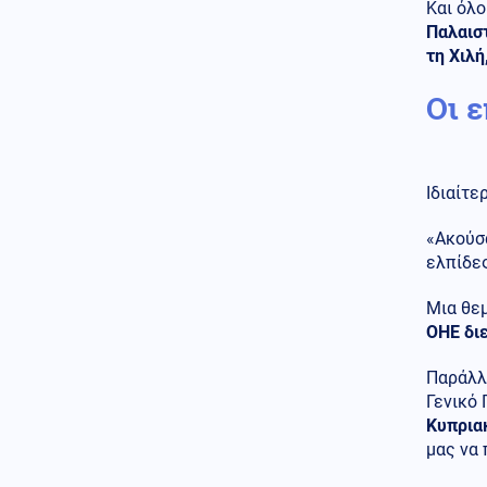
Και όλ
Ζητείται λύση στον γρίφο των
Παλαιστ
φοροαπαλλαγών: Ποια σχέδια
τη Χιλή
επεξεργάζεται το ΥΠΕΘΟ
Οι 
Μέση Ανατολή
06.08.2026 - 21:34
Το Ιράν προειδοποιεί τα κράτη
του Κόλπου: «Πείτε στον Τραμπ
να σταματήσει, αλλιώς θα σας
πλήξουμε»
Ιδιαίτε
Κόσμος
06.08.2026 - 21:32
«Ακού
Γερμανία: Αξιωματούχος
ελπίδες
διαψεύδει δημοσιεύματα περί
ύπαρξης πυρομαχικών στο
αεροσκάφος κοντά στο οποίο
Μια θεμ
βρέθηκε drone
ΟΗΕ διε
Κοινωνία
06.08.2026 - 21:29
Παράλλη
Ιός του Δυτικού Νείλου: 23 νέα
Γενικό
κρούσματα, τα περισσότερα
Κυπρια
στην Αττική – 6 θάνατοι μέσα
μας να
στο καλοκαίρι