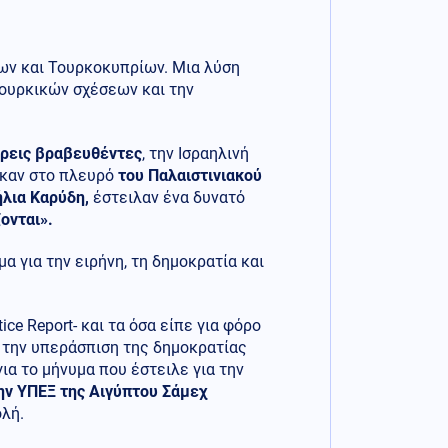
ων και Τουρκοκυπρίων. Μια λύση
τουρκικών σχέσεων και την
τρεις βραβευθέντες
, την Ισραηλινή
ηκαν στο πλευρό
του Παλαιστινιακού
λια Καρύδη,
έστειλαν ένα δυνατό
ονται».
α για την ειρήνη, τη δημοκρατία και
ice Report- και τα όσα είπε για φόρο
α την υπεράσπιση της δημοκρατίας
ια το μήνυμα που έστειλε για την
ην ΥΠΕΞ της Αιγύπτου Σάμεχ
ολή.