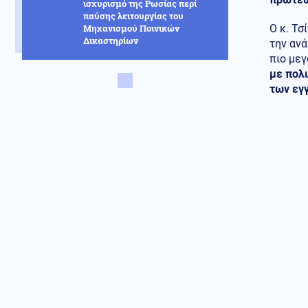
ισχυρισμό της Ρωσίας περί
παύσης λειτουργίας του
Μηχανισμού Ποινικών
Ο κ. Τσ
Δικαστηρίων
την ανά
πιο με
Κοινωνία
06.08.2026 - 21:56
με πολι
Mike: Τροχαίο ατύχημα για τον
των εγ
ράπερ, η ανάρτησή του
Κόσμος
06.08.2026 - 21:55
Χανιά: Ερωτήματα για 75χρονη
που έφυγε από το αστυνομικό
τμήμα και αργότερα βρέθηκε
νεκρή σε χωράφι
Κόσμος
06.08.2026 - 21:53
Σλοβακία: Νέο ιστορικό ρεκόρ
με 42,2 βαθμούς εν μέσω
καύσωνα
Οικονομία
06.08.2026 - 21:50
Συντάξεις Σεπτεμβρίου 2026:
Πότε οι πληρωμές –