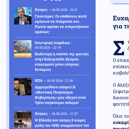
Κόσμος
06.08.2026 - 22:21
Γκουτέρες: Οι επιθέσεις κατά
Ευχα
αμάχων σε Ουκρανία και
για τ
Ρωσία πρέπει να σταματήσουν
αμέσως
Σ
Εσωτερική Ασφάλεια
06.08.2026 - 22:18
Καλύτερη η εικόνα της φωτιάς
στην Κολυμπάδα Σκύρου,
Ο επικε
επιχειρούν μόνο επίγειες
επίσκε
δυνάμεις
εισβολή
ΗΠΑ
06.08.2026 - 21:58
Ο Αλέξη
Αρμαγεδδών ενόψει! Η
ξεφυτρ
«Μυστική Παγκόσμια
Κυβέρνηση» μας οδηγεί στον
δικοινο
Τρίτο παγκόσμιο πόλεμο!
φοιτητέ
Κόσμος
06.08.2026 - 21:57
Όλοι το
Η Ελλάδα και ακόμη 8 χώρες
ευκαιρί
μέλη του ΟΗΕ απορρίπτουν τον
πρωτεύ