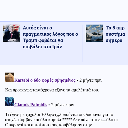
Αυτός είναι ο
Τα 5 ακρι
πραγματικός λόγος που ο
συστήματ
Τραμπ φοβάται να
σήμερα
εισβάλει στο Ιράν