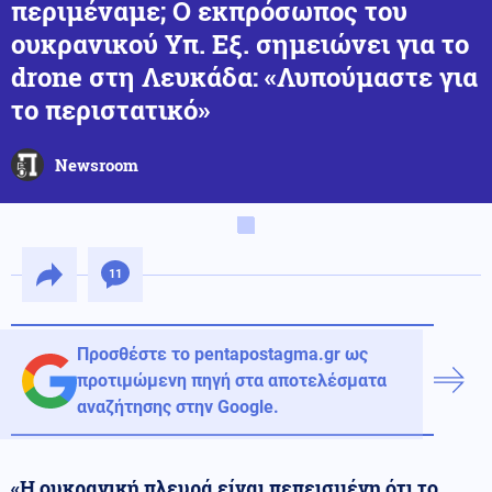
περιμέναμε; Ο εκπρόσωπος του
ουκρανικού Υπ. Εξ. σημειώνει για το
drone στη Λευκάδα: «Λυπούμαστε για
το περιστατικό»
Newsroom
11
Προσθέστε το pentapostagma.gr ως
προτιμώμενη πηγή στα αποτελέσματα
αναζήτησης στην Google.
«Η ουκρανική πλευρά είναι πεπεισμένη ότι το