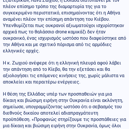
Εξωτερικών, Λάνα Ζωχίου, η Ελλάδα διατυπώνει με τον
πλέον επίσημο τρόπο της διαμαρτυρία της για το
συγκεκριμένο περιστατικό, επισημαίνοντας ότι η Αθήνα
αναμένει πλέον την επίσημη απάντηση του Κιέβου.
Υπενθυμίζεται πως ουκρανοί αξιωματούχοι ισχυρίστηκαν
αρχικά πως το θαλάσσιο drone καμικάζι δεν ήταν
ουκρανικό, ένας ισχυρισμός ωστόσο που διαψεύστηκε από
την Αθήνα και με σχετικό πόρισμα από τις αρμόδιες
ελληνικές αρχές.
Η κ. Ζωχιού ανέφερε ότι η ελληνική πλευρά αφού λάβει
την απάντηση από το Κίεβο, θα την εξετάσει και θα
αξιολογήσει τις επόμενες κινήσεις της, χωρίς μάλιστα να
αποκλείει και περαιτέρω ενέργειες.
Η θέση της Ελλάδας υπέρ των προσπαθειών για μια
δίκαιη και βιώσιμη ειρήνη στην Ουκρανία είναι ακλόνητη,
σημείωσε, υπογραμμίζοντας ωστόσο ότι ο σεβασμός του
διεθνούς δικαίου αποτελεί αδιαπραγμάτευτη
προϋπόθεση. «Προφανώς στηρίζουμε τις προσπάθειες για
μια δίκαιη και βιώσιμη ειρήνη στην Ουκρανία, όμως όλοι