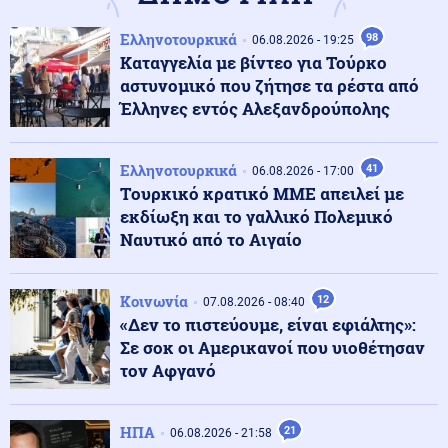
Πνευματικά ωφέλιμα
08.08.2026 - 10:19
Ελληνοτουρκικά
98
06.08.2026 - 19:25
Άγιος Αιμιλιανός Επίσκοπος Κυζίκου ο Ομολογητής
Καταγγελία με βίντεο για Τούρκο
αστυνομικό που ζήτησε τα ρέστα από
Έλληνες εντός Αλεξανδρούπολης
Κόσμος
08.08.2026 - 10:03
Η ναυτιλία μπροστά σε υψηλό ρίσκο και στη Μαύρη
Ελληνοτουρκικά
41
Θάλασσα – Αυξημένα ναύλα και ασφάλιστρα πολέμου
06.08.2026 - 17:00
Tουρκικό κρατικό ΜΜΕ απειλεί με
εκδίωξη και το γαλλικό Πολεμικό
Κοινωνία
Ναυτικό από το Αιγαίο
08.08.2026 - 09:58
Τέλος οι πινακίδες αυτοκινήτων στην Ελλάδα
Κοινωνία
12
07.08.2026 - 08:40
«Δεν το πιστεύουμε, είναι εφιάλτης»:
Κόσμος
08.08.2026 - 09:53
Σε σοκ οι Αμερικανοί που υιοθέτησαν
Συνετρίβη πυροσβεστικό ελικόπτερο ενώ επιχειρούσε
τον Αφγανό
σε μεγάλη δασική πυρκαγιά στη Γιούτα
ΗΠΑ
21
06.08.2026 - 21:58
Οικονομία
08.08.2026 - 09:41