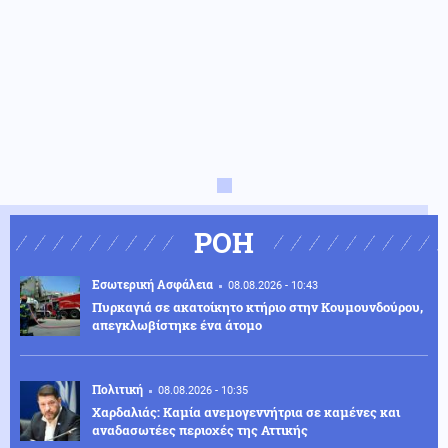
ΡΟΗ
Εσωτερική Ασφάλεια
08.08.2026 - 10:43
Πυρκαγιά σε ακατοίκητο κτήριο στην Κουμουνδούρου,
απεγκλωβίστηκε ένα άτομο
Πολιτική
08.08.2026 - 10:35
Χαρδαλιάς: Καμία ανεμογεννήτρια σε καμένες και
αναδασωτέες περιοχές της Αττικής