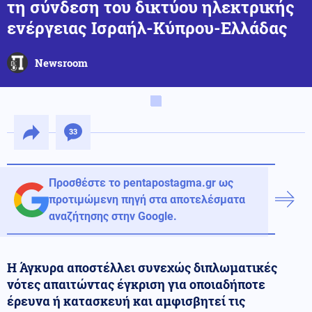
τη σύνδεση του δικτύου ηλεκτρικής
ενέργειας Ισραήλ-Κύπρου-Ελλάδας
Newsroom
33
Προσθέστε το pentapostagma.gr ως
προτιμώμενη πηγή στα αποτελέσματα
αναζήτησης στην Google.
Η Άγκυρα αποστέλλει συνεχώς διπλωματικές
νότες απαιτώντας έγκριση για οποιαδήποτε
έρευνα ή κατασκευή και αμφισβητεί τις