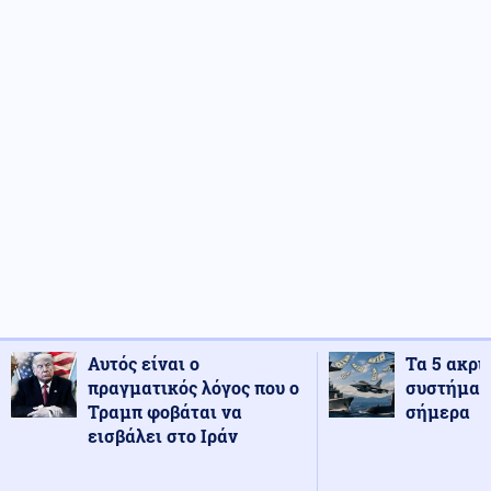
Αυτός είναι ο
Τα 5 ακρι
πραγματικός λόγος που ο
συστήματ
Τραμπ φοβάται να
σήμερα
εισβάλει στο Ιράν