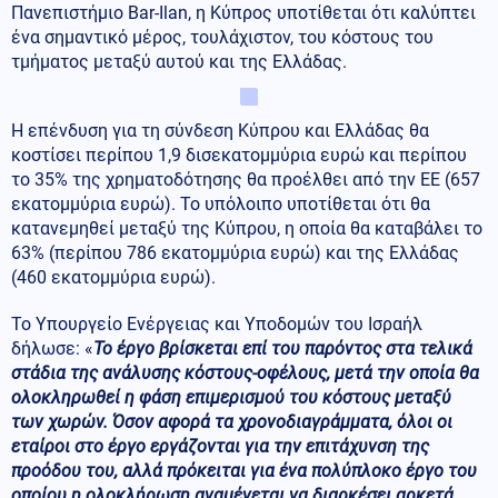
Πανεπιστήμιο Bar-Ilan, η Κύπρος υποτίθεται ότι καλύπτει
ένα σημαντικό μέρος, τουλάχιστον, του κόστους του
τμήματος μεταξύ αυτού και της Ελλάδας.
Η επένδυση για τη σύνδεση Κύπρου και Ελλάδας θα
κοστίσει περίπου 1,9 δισεκατομμύρια ευρώ και περίπου
το 35% της χρηματοδότησης θα προέλθει από την ΕΕ (657
εκατομμύρια ευρώ). Το υπόλοιπο υποτίθεται ότι θα
κατανεμηθεί μεταξύ της Κύπρου, η οποία θα καταβάλει το
63% (περίπου 786 εκατομμύρια ευρώ) και της Ελλάδας
(460 εκατομμύρια ευρώ).
Το Υπουργείο Ενέργειας και Υποδομών του Ισραήλ
δήλωσε: «
Το έργο βρίσκεται επί του παρόντος στα τελικά
στάδια της ανάλυσης κόστους-οφέλους, μετά την οποία θα
ολοκληρωθεί η φάση επιμερισμού του κόστους μεταξύ
των χωρών. Όσον αφορά τα χρονοδιαγράμματα, όλοι οι
εταίροι στο έργο εργάζονται για την επιτάχυνση της
προόδου του, αλλά πρόκειται για ένα πολύπλοκο έργο του
οποίου η ολοκλήρωση αναμένεται να διαρκέσει αρκετά