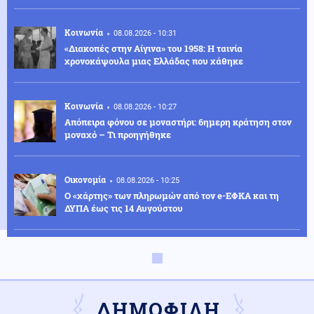
Κοινωνία
08.08.2026 - 10:31
«Διακοπές στην Αίγινα» του 1958: Η ταινία
χρονοκάψουλα μιας Ελλάδας που χάθηκε
Κοινωνία
08.08.2026 - 10:27
Απόπειρα φόνου σε μοναστήρι: 6ημερη κράτηση στον
μοναχό – Τι προηγήθηκε
Οικονομία
08.08.2026 - 10:25
Ο «χάρτης» των πληρωμών από τον e-ΕΦΚΑ και τη
ΔΥΠΑ έως τις 14 Αυγούστου
Κοινωνία
08.08.2026 - 10:22
Λάρισα: Μικρή βελτίωση για τον 43χρονο που
τραυματίστηκε με ηλεκτρικό πατίνι - Παραμένει
διασωληνωμένος
ΔΗΜΟΦΙΛΗ