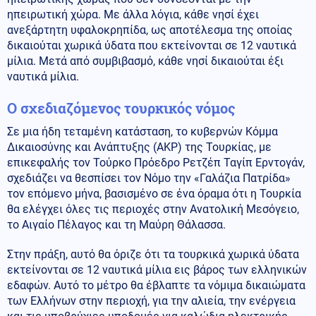
ηπειρωτική χώρα. Με άλλα λόγια, κάθε νησί έχει
ανεξάρτητη υφαλοκρηπίδα, ως αποτέλεσμα της οποίας
δικαιούται χωρικά ύδατα που εκτείνονται σε 12 ναυτικά
μίλια. Μετά από συμβιβασμό, κάθε νησί δικαιούται έξι
ναυτικά μίλια.
Ο σχεδιαζόμενος τουρκικός νόμος
Σε μια ήδη τεταμένη κατάσταση, το κυβερνών Κόμμα
Δικαιοσύνης και Ανάπτυξης (AKP) της Τουρκίας, με
επικεφαλής τον Τούρκο Πρόεδρο Ρετζέπ Ταγίπ Ερντογάν,
σχεδιάζει να θεσπίσει τον Νόμο την «Γαλάζια Πατρίδα»
τον επόμενο μήνα, βασισμένο σε ένα όραμα ότι η Τουρκία
θα ελέγχει όλες τις περιοχές στην Ανατολική Μεσόγειο,
το Αιγαίο Πέλαγος και τη Μαύρη Θάλασσα.
Στην πράξη, αυτό θα όριζε ότι τα τουρκικά χωρικά ύδατα
εκτείνονται σε 12 ναυτικά μίλια εις βάρος των ελληνικών
εδαφών. Αυτό το μέτρο θα έβλαπτε τα νόμιμα δικαιώματα
των Ελλήνων στην περιοχή, για την αλιεία, την ενέργεια