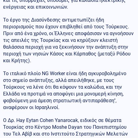
και τις υποβρύχιες υποδομές για καλώδια ηλεκτρικής
ενέργειας και επικοινωνιών.
Το έργο της Διασύνδεσης αντιμετωπίζει ήδη
περιορισμούς που έχουν επιβληθεί από τους Τούρκους.
Πριν από ένα χρόνο, οι Έλληνες αποφάσισαν να αγνοήσουν
τις απειλές της Τουρκίας και να κηρύξουν κλειστή
θαλάσσια περιοχή για να ξεκινήσουν την ανάπτυξη στην
περιοχή των νησιών Κάσος και Κάρπαθος (μεταξύ Ρόδου
και Κρήτης).
Το ιταλικό πλοίο NG Worker είναι ήδη αγκυροβολημένο
στο σημείο ανάπτυξης, αλλά απειλήθηκε, με τους
Τούρκους να λένε ότι θα κόψουν τα καλώδια, και την
Ελλάδα να προτιμά να αποφύγει μια μονομερή κίνηση,
φοβούμενη μια άμεση στρατιωτική αντιπαράθεση",
αναφέρουν οι Ισραηλινοί.
Ο Δρ. Hay Eytan Cohen Yanarocak, ειδικός σε θέματα
Τουρκίας στο Κέντρο Moshe Dayan του Πανεπιστημίου
του Τελ Αβίβ και στο Ινστιτούτο Στρατηγικών Μελετών