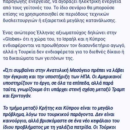
παραγωγής ενέργειας, να αγοράζει ηλεκτρική ενέργεια
από τους γείτονές του. Το ίδιο σενάριο θα μπορούσε
επίσης να χρησιμοποιηθεί σε περιόδους τεχνικών
δυσλειτουργιών ή εξαιρετικά μεγάλης κατανάλωσης.
Ένας ανώτερος Έλληνας αξιωματούχος δηλώνει στην
«Globes» ότι η χώρα του, το Ισραήλ και η Κύπρος
ενδιαφέρονται να προωθήσουν τον διασυνδετήριο αγωγό,
αλλά η Τουρκία δεν ενδιαφέρεται για το διεθνές δίκαιο ή
τα δικαιώματα των γειτόνων της.
«Ό,τι συμβαίνει στην Ανατολική Μεσόγειο πρέπει να λάβει
την έγκριση και την υποστήριξη των ΗΠΑ. Οι Αμερικανοί
υποστηρίζουν το έργο, σε όλα τα επίπεδα, αλλά παρά
ταύτα, γνωρίζουμε ότι υπάρχει στενή σχέση μεταξύ Τραμπ
και Ερντογάν.
Το τμήμα μεταξύ Κρήτης και Κύπρου είναι το μεγάλο
πρόβλημα, λόγω του τουρκικού παράγοντα. Δεν είναι
καινούργιο, αλλά βρισκόμαστε σε ένα νέο κεφάλαιο του
ίδιου προβλήματος με τη γαλάζια πατρίδα. Οι Τούρκοι