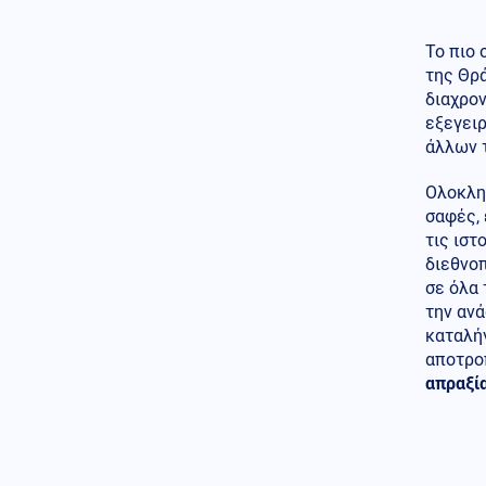
– Αφέθηκε ελεύθερος
Κοινωνία
07.08.2026 - 15:24
Το πιο 
Νέο αεροδρόμιο Καστελλίου:
της Θρ
Συμφωνία 105,2 εκατ. ευρώ για
διαχρο
τον αεροναυτιλιακό εξοπλισμό
εξεγειρ
άλλων τ
Κόσμος
07.08.2026 - 15:12
Υπογραφή κοινής αμυντικής
συμφωνίας από Σαουδική
Ολοκλη
Αραβία, Τουρκία και Πακιστάν
σαφές, 
τις ιστ
07.08.2026 - 15:08
διεθνο
ΞΕΠΕΣΜΟΣ ΣΤΗΝ
σε όλα 
ΑΛΕΞΑΝΔΡΟΥΠΟΛΗ! Τούρκοι
την αν
αστυνομικοί κάνουν
τσαμπουκά σε Έλληνες πολίτες
καταλήγ
αποτρο
Κοινωνία
07.08.2026 - 14:52
απραξί
«Άλμα» 26,3% στις εξαγωγές
τον Ιούνιο – Μειώθηκε το
εμπορικό έλλειμμα
Κοινωνία
07.08.2026 - 14:52