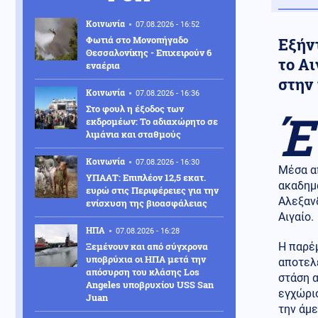
Κοινωνία
07.08.2026 - 16:52
Φωτιά στο Μονοπήγαδο
Εξήν
Θεσσαλονίκης - Επιχειρούν 6
το Α
εναέρια
στην
Κοινωνία
07.08.2026 - 16:36
Στο φουλ η έξοδος των
Έ
εκδρομέων: Το αδιαχώρητο σε
λιμάνια και σταθμούς
Κοινωνία
07.08.2026 - 16:30
Μέσα απ
ΥΠΑΑΤ: Επιπλέον 12,5 εκατ.
ακαδημα
ευρώ στις Περιφέρειες για την
Αλεξανδ
ενίσχυση της βιοασφάλειας
Αιγαίο.
ΗΠΑ
07.08.2026 - 16:28
Ξεμένουν και από σύγχρονα
Η παρέ
υποβρύχια οι ΗΠΑ μετά την
αποτελε
απόσυρση του κλάσης Los
στάση 
Angeles υποβρυχίου USS San
εγχώριο
Juan
την άμ