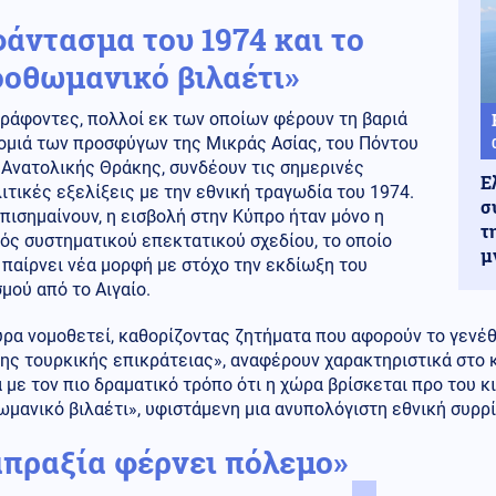
φάντασμα του 1974 και το
οοθωμανικό βιλαέτι»
ράφοντες, πολλοί εκ των οποίων φέρουν τη βαριά
ομιά των προσφύγων της Μικράς Ασίας, του Πόντου
 Ανατολικής Θράκης, συνδέουν τις σημερινές
Ε
τικές εξελίξεις με την εθνική τραγωδία του 1974.
σ
ισημαίνουν, η εισβολή στην Κύπρο ήταν μόνο η
τ
ός συστηματικού επεκτατικού σχεδίου, το οποίο
μ
παίρνει νέα μορφή με στόχο την εκδίωξη του
μού από το Αιγαίο.
ρα νομοθετεί, καθορίζοντας ζητήματα που αφορούν το γενέθ
ης τουρκικής επικράτειας», αναφέρουν χαρακτηριστικά στο 
 με τον πιο δραματικό τρόπο ότι η χώρα βρίσκεται προ του κ
μανικό βιλαέτι», υφιστάμενη μια ανυπολόγιστη εθνική συρρ
απραξία φέρνει πόλεμο»