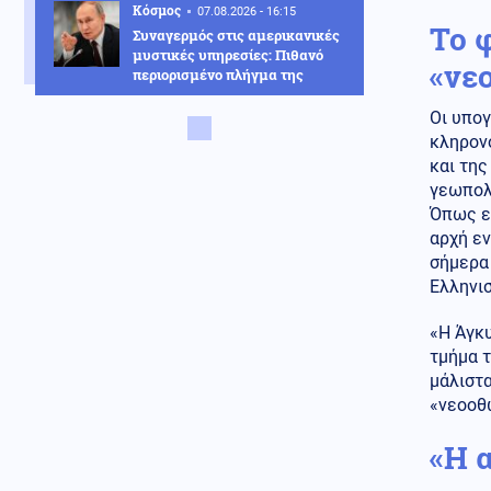
Κόσμος
07.08.2026 - 16:15
Το 
Συναγερμός στις αμερικανικές
μυστικές υπηρεσίες: Πιθανό
«νε
περιορισμένο πλήγμα της
Μόσχας σε μέλος του ΝΑΤΟ
Οι υπογ
Ρωσία
07.08.2026 - 16:01
κληρον
Πράσινο φως από τον Πούτιν
και της
για την πώληση του κρατικού
γεωπολι
30,4% στο μεγαλύτερο
Όπως επ
αεροδρόμιο της Μόσχας
αρχή εν
σήμερα 
Κοινωνία
07.08.2026 - 15:56
Ελληνισ
Η διάσωση Ιταλίδας
τουρίστριας στη Σαμοθράκη
από 21χρονο ναυαγοσώστη:
«Η Άγκυ
«Την έβγαλαν στη στεριά σε
τμήμα τ
ημιλιπόθυμη κατάσταση»
μάλιστα
«νεοοθω
Κοινωνία
07.08.2026 - 15:29
11 μήνες με αναστολή στον
«Η 
55χρονο που έκρυψε τη σορό
του πατέρα του σε καταψύκτη