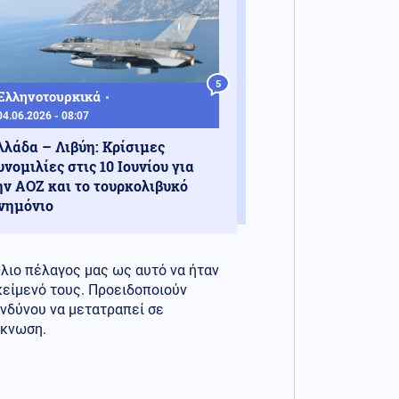
5
Ελληνοτουρκικά
04.06.2026 - 08:07
λλάδα – Λιβύη: Κρίσιμες
υνομιλίες στις 10 Ιουνίου για
ην ΑΟΖ και το τουρκολιβυκό
νημόνιο
λιο πέλαγος μας ως αυτό να ήταν
κείμενό τους. Προειδοποιούν
ινδύνου να μετατραπεί σε
ίκνωση.