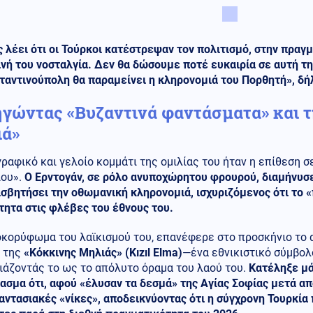
 λέει ότι οι Τούρκοι κατέστρεψαν τον πολιτισμό, στην πραγ
νή του νοσταλγία. Δεν θα δώσουμε ποτέ ευκαιρία σε αυτή τη
ταντινούπολη θα παραμείνει η κληρονομιά του Πορθητή», δή
γώντας «Βυζαντινά φαντάσματα» και τ
ά»
γραφικό και γελοίο κομμάτι της ομιλίας του ήταν η επίθεση 
ίου».
Ο Ερντογάν, σε ρόλο ανυποχώρητου φρουρού, διαμήνυσε
σβητήσει την οθωμανική κληρονομιά, ισχυριζόμενος ότι το 
ητα στις φλέβες του έθνους του.
οκορύφωμα του λαϊκισμού του, επανέφερε στο προσκήνιο το 
t της
«Κόκκινης Μηλιάς» (Kızıl Elma)
—ένα εθνικιστικό σύμβο
ιάζοντάς το ως το απόλυτο όραμα του λαού του.
Κατέληξε μά
σμα ότι, αφού «έλυσαν τα δεσμά» της Αγίας Σοφίας μετά από 
αντασιακές «νίκες», αποδεικνύοντας ότι η σύγχρονη Τουρκία