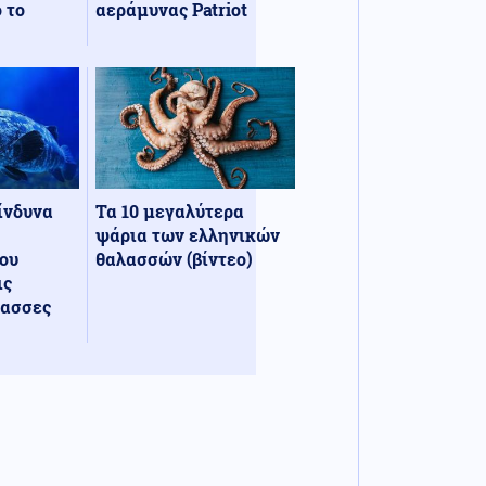
 το
αεράμυνας Patriot
κίνδυνα
Τα 10 μεγαλύτερα
ψάρια των ελληνικών
ου
θαλασσών (βίντεο)
ις
λασσες