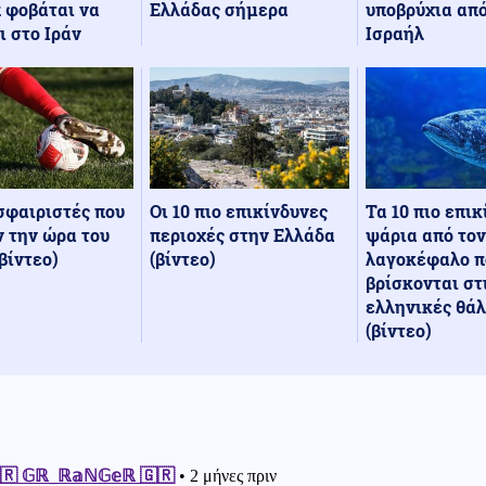
Ελλάδας σήμερα
υποβρύχια από
 φοβάται να
Ισραήλ
ι στο Ιράν
Οι 10 πιο επικίνδυνες
Τα 10 πιο επι
σφαιριστές που
περιοχές στην Ελλάδα
ψάρια από τον
 την ώρα του
(βίντεο)
λαγοκέφαλο π
βίντεο)
βρίσκονται στ
ελληνικές θά
(βίντεο)