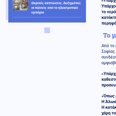
«Υπάρχ
Θερινές εκπτώσεις: Αυξημένες
Υπάρχου
οι πιέσεις από το ηλεκτρονικό
το νερό
εμπόριο
κατάκτη
Κόσμος
08.08.2026 - 18:22
περηφά
Βουλγαρία: Drone συνετρίβη
κοντά σε σταθμό συμπίεσης
Το μ
αγωγού φυσικού αερίου
Από το 
Κοινωνία
08.08.2026 - 18:10
Σοφίας.
Χαλκιδική: Σοβαρός
συνδέο
τραυματισμός μοτοσικλετιστή
σε τροχαίο με ΙΧ
αμφισβη
ΗΠΑ
08.08.2026 - 18:04
«Υπάρχ
Μας τρέλαναν με τα UFO!! Το
καθεστώ
Πεντάγωνο δημοσίευσε 41
προσευ
ακόμη αρχεία για εξωγήινους -
Τι λένε Άγιοι της Ορθοδοξίας
«Όπως μ
για το θέμα αυτό
Η Άλωση
08.08.2026 - 18:00
Η κατάκ
Στα Ηνωμένα Αραβικά Εμιράτα
χάρη το