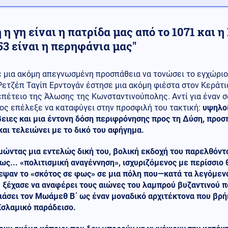
 η γη είναι η πατρίδα μας από το 1071 και
53 είναι η περηφάνια μας"
ε μια ακόμη απεγνωσμένη προσπάθεια να τονώσει το εγχώριο 
Ρετζέπ Ταγίπ Ερντογάν έστησε μια ακόμη φιέστα στον Κεράτι
επέτειο της Άλωσης της Κωνσταντινούπολης. Αντί για έναν σ
ος επέλεξε να καταφύγει στην προσφιλή του τακτική:
υψηλοί,
ειες και μια έντονη δόση περιφρόνησης προς τη Δύση, προσ
και τελειώνει με το δικό του αφήγημα.
ώντας μια εντελώς δική του, βολική εκδοχή του παρελθόντο
ς... «πολιτισμική αναγέννηση», ισχυριζόμενος με περίσσιο 
εψαν το «σκότος σε φως» σε μια πόλη που—κατά τα λεγόμεν
 ξέχασε να αναφέρει τους αιώνες του λαμπρού βυζαντινού π
ιάσει τον Μωάμεθ Β΄ ως έναν μοναδικό αρχιτέκτονα που βρή
ϊσλαμικό παράδεισο.