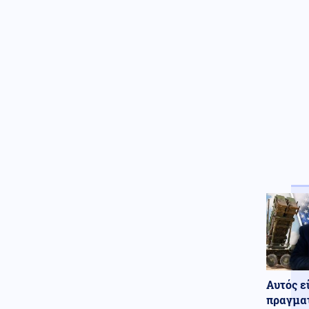
χάκερς ανακάλυψαν απόρρητο
σχέδιο του ΝΑΤΟ για επίθεση
στην Μόσχα
Ένοπλες Συρράξεις
08.08.2026 - 16:56
Ουκρανία: Ρωσική κατάληψη
οικισμού στο Χάρκοβο και
επίθεση σε πλοίο με
πυρομαχικά
Κοινωνία
08.08.2026 - 16:53
Χωρίς ενεργό μέτωπο η
πυρκαγιά στη Σίνδο
Θεσσαλονίκης
Αυτός ε
πραγματ