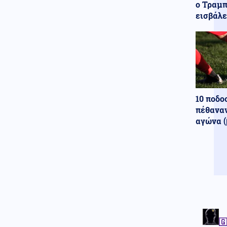
ο Τραμπ
εισβάλε
10 ποδο
πέθαναν
αγώνα (