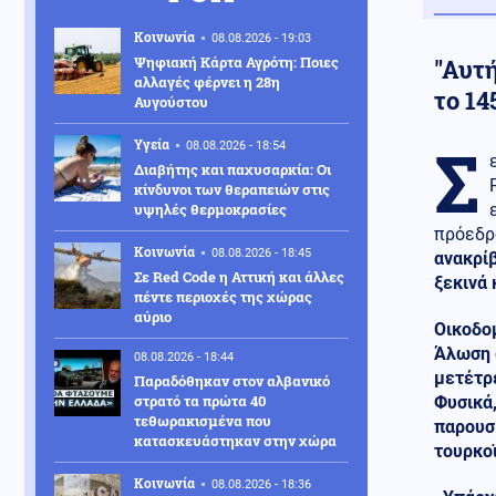
Κοινωνία
08.08.2026 - 19:03
Ψηφιακή Κάρτα Αγρότη: Ποιες
"Αυτή
αλλαγές φέρνει η 28η
το 14
Αυγούστου
Σ
Υγεία
08.08.2026 - 18:54
Διαβήτης και παχυσαρκία: Οι
κίνδυνοι των θεραπειών στις
υψηλές θερμοκρασίες
πρόεδρ
Κοινωνία
08.08.2026 - 18:45
ανακρίβ
Σε Red Code η Αττική και άλλες
ξεκινά 
πέντε περιοχές της χώρας
αύριο
Οικοδομ
Άλωση ω
08.08.2026 - 18:44
μετέτρ
Παραδόθηκαν στον αλβανικό
στρατό τα πρώτα 40
Φυσικά,
τεθωρακισμένα που
παρουσ
κατασκευάστηκαν στην χώρα
τουρκο
Κοινωνία
08.08.2026 - 18:36