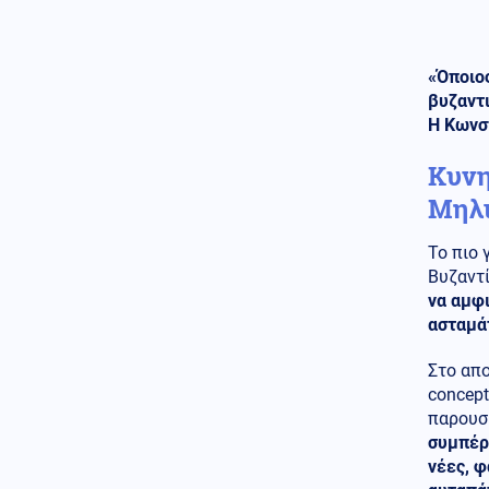
δύο πάνοπλα ελληνικά
ελικόπτερα Apache AH-64D
Πολιτική
08.08.2026 - 17:54
«Όποιος
Τουρνάς: «Απέναντι σε ακραία
βυζαντι
καιρικά φαινόμενα δεν
Η Κωνσ
υπάρχουν περιθώρια
εφησυχασμού»
Κυνη
Κόσμος
08.08.2026 - 17:51
Μηλι
Δαρδανέλια: Η Τουρκία βάζει
περιορισμούς στη διέλευση
Το πιο 
πλοίων
Βυζαντ
Πολιτική
08.08.2026 - 17:44
να αμφι
Χαρακόπουλος: «Να αλλάξει το
ασταμάτ
πλαίσιο αποζημιώσεων για τα
βιολογικά προϊόντα»
Στο απ
concep
Κοινωνία
08.08.2026 - 17:38
παρουσ
Μετώπη: Χωρίς τις αισθήσεις
συμπέρα
του ανασύρθηκε 43χρονος
άντρας
νέες, φ