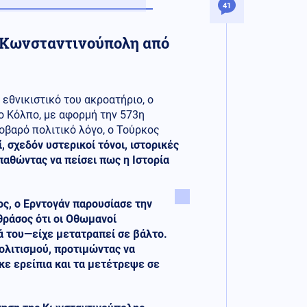
41
 η Κωνσταντινούπολη από
εθνικιστικό του ακροατήριο, ο
ο Κόλπο, με αφορμή την 573η
οβαρό πολιτικό λόγο, ο Τούρκος
 σχεδόν υστερικοί τόνοι, ιστορικές
παθώντας να πείσει πως η Ιστορία
ς, ο Ερντογάν παρουσίασε την
θράσος ότι οι Οθωμανοί
ά του—είχε μετατραπεί σε βάλτο.
ολιτισμού, προτιμώντας να
κε ερείπια και τα μετέτρεψε σε