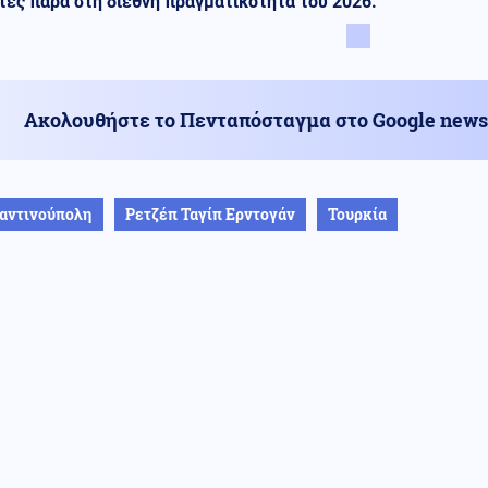
τες παρά στη διεθνή πραγματικότητα του 2026.
Ακολουθήστε το Πενταπόσταγμα στο Google news
αντινούπολη
Ρετζέπ Ταγίπ Ερντογάν
Τουρκία