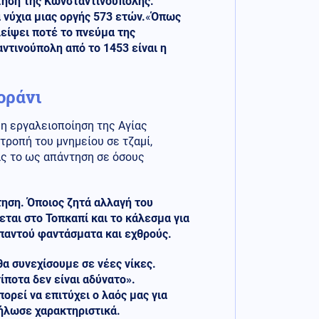
τηση της Κωνσταντινούπολης.
νύχια μιας οργής 573 ετών.
«
Όπως
 λείψει ποτέ το πνεύμα της
αντινούπολη από το 1453 είναι η
οράνι
 η εργαλειοποίηση της Αγίας
τροπή του μνημείου σε τζαμί,
ας το ως απάντηση σε όσους
ηση. Όποιος ζητά αλλαγή του
ται στο Τοπκαπί και το κάλεσμα για
παντού φαντάσματα και εχθρούς.
θα συνεχίσουμε σε νέες νίκες.
ίποτα δεν είναι αδύνατο».
ρεί να επιτύχει ο λαός μας για
δήλωσε χαρακτηριστικά.