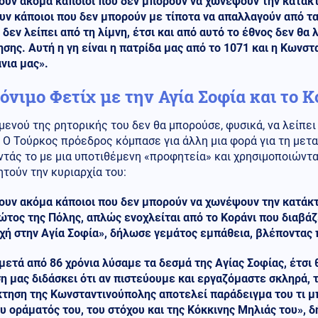
ουν ακόμα κάποιοι που δεν μπορούν να χωνέψουν την κατάκ
ν κάποιοι που δεν μπορούν με τίποτα να απαλλαγούν από τα 
 δεν λείπει από τη λίμνη, έτσι και από αυτό το έθνος δεν θα
σης. Αυτή η γη είναι η πατρίδα μας από το 1071 και η Κωνστ
νια μας».
όνιμο Φετίχ με την Αγία Σοφία και το Κ
μενού της ρητορικής του δεν θα μπορούσε, φυσικά, να λείπει
 Ο Τούρκος πρόεδρος κόμπασε για άλλη μια φορά για τη μετα
ντάς το με μια υποτιθέμενη «προφητεία» και χρησιμοποιώντ
τούν την κυριαρχία του:
ουν ακόμα κάποιοι που δεν μπορούν να χωνέψουν την κατάκτ
τος της Πόλης, απλώς ενοχλείται από το Κοράνι που διαβάζε
χή στην Αγία Σοφία», δήλωσε γεμάτος εμπάθεια, βλέποντας 
ετά από 86 χρόνια λύσαμε τα δεσμά της Αγίας Σοφίας, έτσι 
 μας διδάσκει ότι αν πιστεύουμε και εργαζόμαστε σκληρά, τ
τηση της Κωνσταντινούπολης αποτελεί παράδειγμα του τι μπο
υ οράματός του, του στόχου και της Κόκκινης Μηλιάς του», 