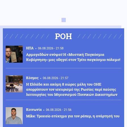
ΡΟΗ
ΗΠΑ
06.08.2026 - 21:58
Αρμαγεδδών ενόψει! Η «Μυστική Παγκόσμια
Κυβέρνηση» μας οδηγεί στον Τρίτο παγκόσμιο πόλεμο!
Κόσμος
06.08.2026 - 21:57
Η Ελλάδα και ακόμη 8 χώρες μέλη του ΟΗΕ
απορρίπτουν τον ισχυρισμό της Ρωσίας περί παύσης
λειτουργίας του Μηχανισμού Ποινικών Δικαστηρίων
Κοινωνία
06.08.2026 - 21:56
Mike: Τροχαίο ατύχημα για τον ράπερ, η ανάρτησή του