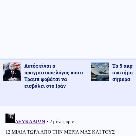
Αυτός είναι ο
Τα 5 ακρι
πραγματικός λόγος που ο
συστήματ
Τραμπ φοβάται να
σήμερα
εισβάλει στο Ιράν