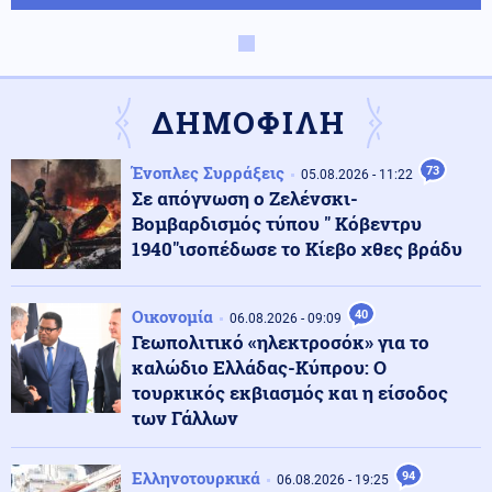
ΗΠΑ
06.08.2026 - 23:26
ΗΠΑ: Στήριξη στην Ισπανία για Θέουτα και Μελίγια,
επίθεση στον Σάντσεθ για το μεταναστευτικό
ΔΗΜΟΦΙΛΗ
Ένοπλες Συρράξεις
73
Μέση Ανατολή
05.08.2026 - 11:22
06.08.2026 - 23:17
Σε απόγνωση ο Ζελένσκι-
Ισραήλ: «Φρένο» στην αποχώρηση από νέες περιοχές
του νότιου Λιβάνου έως ότου εφαρμοστεί η συμφωνία
Βομβαρδισμός τύπου " Κόβεντρυ
1940"ισοπέδωσε το Κίεβο χθες βράδυ
Κόσμος
06.08.2026 - 23:14
Επιβεβαιώνεται η ανοδική τάση της AfD στη Γερμανία:
Οικονομία
40
06.08.2026 - 09:09
Στο 28% ανέβηκε, βυθίζεται η δημοτικότητα του Μερτς
Γεωπολιτικό «ηλεκτροσόκ» για το
καλώδιο Ελλάδας-Κύπρου: Ο
τουρκικός εκβιασμός και η είσοδος
Κόσμος
06.08.2026 - 23:07
των Γάλλων
Ξεκινά δελτίο νερού στο Πουέρτο Ρίκο λόγω της
ξηρασίας
Ελληνοτουρκικά
94
06.08.2026 - 19:25