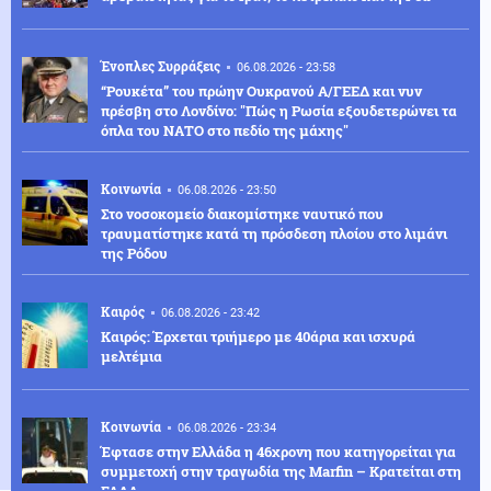
Ένοπλες Συρράξεις
06.08.2026 - 23:58
“Ρουκέτα” του πρώην Ουκρανού Α/ΓΕΕΔ και νυν
πρέσβη στο Λονδίνο: "Πώς η Ρωσία εξουδετερώνει τα
όπλα του ΝΑΤΟ στο πεδίο της μάχης"
Κοινωνία
06.08.2026 - 23:50
Στο νοσοκομείο διακομίστηκε ναυτικό που
τραυματίστηκε κατά τη πρόσδεση πλοίου στο λιμάνι
της Ρόδου
Καιρός
06.08.2026 - 23:42
Καιρός: Έρχεται τριήμερο με 40άρια και ισχυρά
μελτέμια
Κοινωνία
06.08.2026 - 23:34
Έφτασε στην Ελλάδα η 46χρονη που κατηγορείται για
συμμετοχή στην τραγωδία της Marfin – Κρατείται στη
ΓΑΔΑ