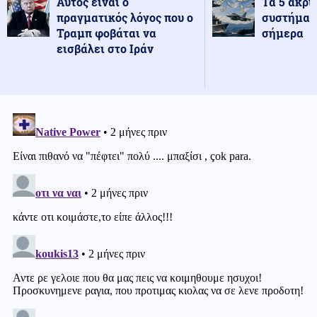
Αυτός είναι ο
Τα 5 ακρι
πραγματικός λόγος που ο
συστήματ
Τραμπ φοβάται να
σήμερα
εισβάλει στο Ιράν