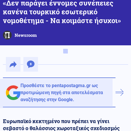
«Δεν παράγει έννομες συνέπειες
κανένα τουρκικό εσωτερικό
νομοθέτημα - Να κοιμάστε ήσυχοι»
Newsroom
8
Προσθέστε το pentapostagma.gr ως
προτιμώμενη πηγή στα αποτελέσματα
αναζήτησης στην Google.
Ευρωπαϊκό κεκτημένο που πρέπει να γίνει
σεβαστό ο θαλάσσιος χωροταξικός σχεδιασμός