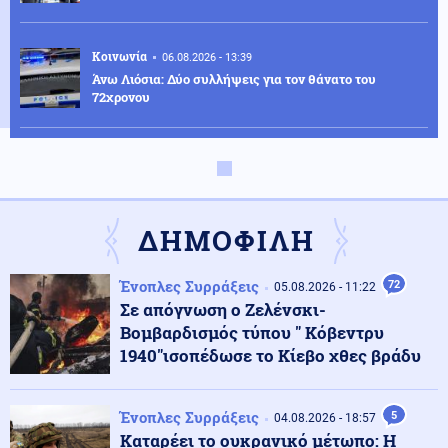
Κοινωνία
06.08.2026 - 13:39
Άνω Λιόσια: Δύο συλλήψεις για τον θάνατο του
72χρονου
Ενέργεια
06.08.2026 - 13:35
Παπασταύρου: Η Meridiam δίνει νέα δυναμική στον
Great Sea Interconnector (βίντεο)
ΔΗΜΟΦΙΛΗ
Κοινωνία
06.08.2026 - 13:25
Ένοπλες Συρράξεις
72
Θεσσαλονίκη: Βαριές ποινές σε τέσσερις
05.08.2026 - 11:22
συλληφθέντες για παράνομο τζόγο
Σε απόγνωση ο Ζελένσκι-
Βομβαρδισμός τύπου " Κόβεντρυ
1940"ισοπέδωσε το Κίεβο χθες βράδυ
Πολιτική
06.08.2026 - 13:19
ΠΑΣΟΚ: «Η κυβέρνηση επιχειρεί να παρουσιάσει το
φιάσκο ως επιτυχία»
Ένοπλες Συρράξεις
5
04.08.2026 - 18:57
Καταρέει το ουκρανικό μέτωπο: Η