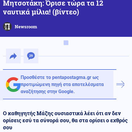
Μητσοτάκη: Όρισε τώρα τα 12
ναυτικά μίλια! (βίντεο)
Newsroom
29
Προσθέστε το pentapostagma.gr ως
προτιμώμενη πηγή στα αποτελέσματα
αναζήτησης στην Google.
Ο καθηγητής Μάζης ουσιαστικά λέει ότι αν δεν
ορίσεις εσύ τα σύνορά σου, θα στα ορίσει ο εχθρός
σου