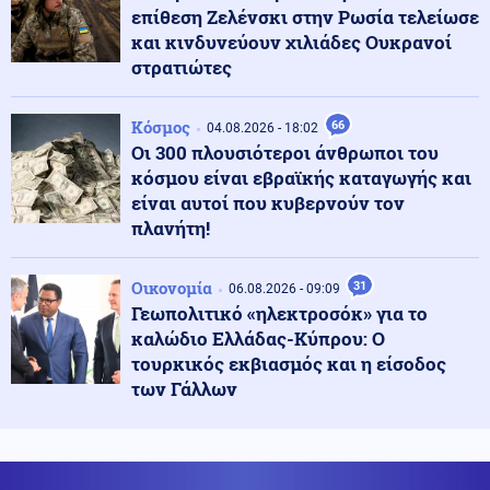
επίθεση Ζελένσκι στην Ρωσία τελείωσε
Κόσμος
06.08.2026 - 13:08
και κινδυνεύουν χιλιάδες Ουκρανοί
Λίβανος: Κλιμάκωση των ισραηλινών επιθέσεων στον
στρατιώτες
νότιο Λίβανο
Κόσμος
66
04.08.2026 - 18:02
ΗΠΑ
06.08.2026 - 13:07
Οι 300 πλουσιότεροι άνθρωποι του
"Μαλλιά κουβάρια" στο Κάμπ Ντέιβιντ Τραμπ και
κόσμου είναι εβραϊκής καταγωγής και
Χέγκσεθ λόγω μεγάλης έλλειψης πυραύλων PATRIOT
είναι αυτοί που κυβερνούν τον
πλανήτη!
Κοινωνία
06.08.2026 - 12:53
Αποκαΐδια το Πόρτο Γερμενό: Οι πρώτες εικόνες μετά
Οικονομία
31
06.08.2026 - 09:09
το πέρασμα της φωτιάς
Γεωπολιτικό «ηλεκτροσόκ» για το
καλώδιο Ελλάδας-Κύπρου: Ο
τουρκικός εκβιασμός και η είσοδος
Κόσμος
06.08.2026 - 12:46
των Γάλλων
Βόρεια Κορέα: Eξαπέλυσε βλήμα προς τη θάλασσα της
Ιαπωνίας
Κοινωνία