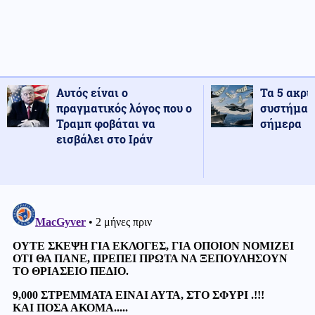
Αυτός είναι ο
Τα 5 ακρι
πραγματικός λόγος που ο
συστήματ
Τραμπ φοβάται να
σήμερα
εισβάλει στο Ιράν