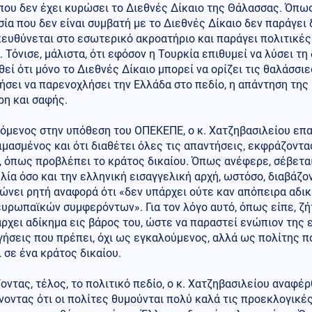
που δεν έχει κυρώσει το Διεθνές Δίκαιο της Θάλασσας. Όπω
ία που δεν είναι συμβατή με το Διεθνές Δίκαιο δεν παράγει
πευθύνεται στο εσωτερικό ακροατήριο και παράγει πολιτικέ
 Τόνισε, μάλιστα, ότι εφόσον η Τουρκία επιθυμεί να λύσει τη
εί ότι μόνο το Διεθνές Δίκαιο μπορεί να ορίζει τις θαλάσσιε
ήσει να παρενοχλήσει την Ελλάδα στο πεδίο, η απάντηση της 
ρη και σαφής.
όμενος στην υπόθεση του ΟΠΕΚΕΠΕ, ο κ. Χατζηβασιλείου επα
μασμένος και ότι διαθέτει όλες τις απαντήσεις, εκφράζοντα
ι, όπως προβλέπει το κράτος δικαίου. Όπως ανέφερε, σέβετ
λία όσο και την ελληνική εισαγγελική αρχή, ωστόσο, διαβάζον
ώνει ρητή αναφορά ότι «δεν υπάρχει ούτε καν απόπειρα αδι
υρωπαϊκών συμφερόντων». Για τον λόγο αυτό, όπως είπε, ζήτ
ρχει αδίκημα εις βάρος του, ώστε να παραστεί ενώπιον της 
γήσεις που πρέπει, όχι ως εγκαλούμενος, αλλά ως πολίτης π
 σε ένα κράτος δικαίου.
οντας, τέλος, το πολιτικό πεδίο, ο κ. Χατζηβασιλείου αναφέ
οντας ότι οι πολίτες θυμούνται πολύ καλά τις προεκλογικές