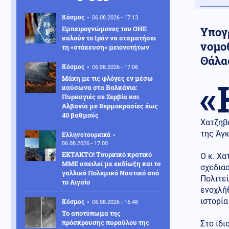
Κόσμος
06.08.2026 - 17:13
Εμπειρογνώμονες του ΟΗΕ
Υπογρ
καλούν το Ιράν να σταματήσει
νομοθ
τη «στόχευση» μειονοτήτων
Θάλα
Κόσμος
06.08.2026 - 17:06
Μάχη με τις φλόγες εν μέσω
«
καύσωνα στα Βαλκάνια:
Πυρκαγιές σε Σερβία και
Αλβανία με θερμοκρασίες έως
40 βαθμούς
Χατζηβα
της Άγ
Ελληνοτουρκικά
06.08.2026 - 17:00
ΕΚΤΑΚΤΟ! Tουρκικό κρατικό
Ο κ. Χα
ΜΜΕ απειλεί με εκδίωξη και το
σχεδιασ
γαλλικό Πολεμικό Ναυτικό από
Πολιτεί
το Αιγαίο
ενοχλήθ
ιστορία
Κόσμος
06.08.2026 - 16:48
Το αποτύπωμα της
πρόσκρουσης πυραύλου της
Στο ίδι