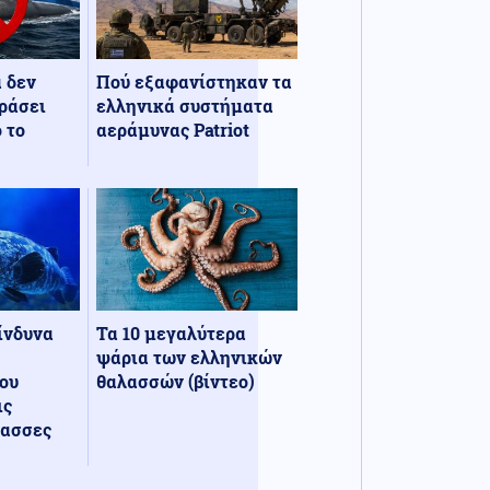
α δεν
Πού εξαφανίστηκαν τα
ράσει
ελληνικά συστήματα
 το
αεράμυνας Patriot
κίνδυνα
Τα 10 μεγαλύτερα
ψάρια των ελληνικών
ου
θαλασσών (βίντεο)
ις
λασσες