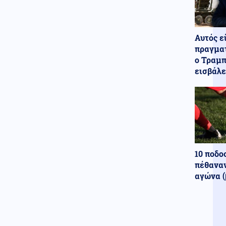
Ελλάδα
Κοινωνία
06.08.2026 - 14:54
Αυτός ε
Ηράκλειο: Θύμα επενδυτικής
απάτης έχασε πάνω από
πραγματ
100.000 ευρώ
ο Τραμπ
εισβάλε
Πολιτική
06.08.2026 - 14:45
Θεοδωρικάκος: Οι 7 άξονες για
την ενίσχυση της βιομηχανίας
Κοινωνία
06.08.2026 - 14:38
Φωτιά στην Καλαμάτα στην
περιοχή Αριοχώρι – Επιχειρούν
2 εναέρια
10 ποδο
πέθαναν
Παγκοσμιοποίηση
αγώνα (
06.08.2026 - 14:29
Συναγερμός σε Γερμανικό
πολιτικό αεροδρόμιο-
Eντοπίστηκε drone φορτωμένο
με εκρηκτικά