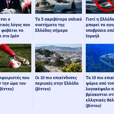
Τα 5 ακριβότερα οπλικά
Γιατί η Ελλάδ
ίναι ο
συστήματα της
μπορεί να αγο
ικός λόγος που
Ελλάδας σήμερα
υποβρύχια από
 φοβάται να
Ισραήλ
ι στο Ιράν
Οι 10 πιο επικίνδυνες
Τα 10 πιο επι
σφαιριστές που
περιοχές στην Ελλάδα
ψάρια από τον
 την ώρα του
(βίντεο)
λαγοκέφαλο π
βίντεο)
βρίσκονται στ
ελληνικές θά
(βίντεο)