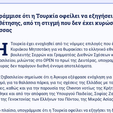
άμμισε ότι η Τουρκία οφείλει να εξηγήσει
έτησης, από τη στιγμή που δεν έχει κυρώσ
σσας
Η
Τουρκία έχει ενοχληθεί από τις νόμιμες επιλογές που 
Κυριάκου Μητσοτάκη για να θωρακίσει το ελληνικό εθνι
βουλευτής Σερρών και Γραμματέας Διεθνών Σχέσεων και
σιλείου, μιλώντας στο OPEN το πρωί της Δευτέρας, υπογραμ
κυρας δεν παράγουν διεθνή έννομα αποτελέσματα.
τζηβασιλείου σημείωσε ότι η Άγκυρα εξέφρασε ενόχληση για
μό, για τα θαλάσσια πάρκα, για τις σχέσεις της Ελλάδας με τ
ες, καθώς και για την παρουσία της Chevron νοτίως της Κρήτ
ηκε και από την απόφαση της Υπουργού Παιδείας, Σοφίας Ζαχ
 της Γενοκτονίας των Ελλήνων του Πόντου, της Μικράς Ασίας
ο πλαίσιο, υπογράμμισε ότι η Τουρκία οφείλει να εξηγήσει τη