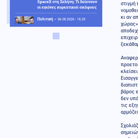
SpaceX στη Σελήνη: Τι δείχνουν
στιγμή 
οι εικόνες κορεατικού σκάφους
νομοθεσ
κι αν α
Πολιτική
06.08.2026 - 16:29
χώρας».
Έκκληση Άδωνι και Κυρανάκη
αποδεχθ
σε Τραμπ να κάνει παρέμβαση
για τα Μάρμαρα του
επιχειρ
Παρθενώνα: «Μπορεί να
ξεκάθα
αφήσει ιστορική
παρακαταθήκη»
Αναφερ
προετοι
Κοινωνία
06.08.2026 - 16:17
κλείσε
Άνδρας επιδείκνυε τα
γεννητικά του όργανα σε
Εισαγγε
ανήλικα στον Άβαντα
διαπιστ
βάρος ε
Κόσμος
06.08.2026 - 16:11
δεν υπά
Στα άκρα η σύγκρουση: Σφοδρά
τις εξη
ουκρανικά πλήγματα σε
αρμόζει
ενεργειακές υποδομές της
Ρωσίας – Μαύρα σύννεφα
καπνού στο Γιαροσλάβλ
Σχολιάζ
σημειών
Κόσμος
06.08.2026 - 16:01