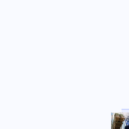
Μέση Ανατολή
06.08.2026 - 15:16
Στο στόχαστρο ιρανικών
επιθέσεων το Κουβέιτ:
Προληπτικό λουκέτο σε
ιδιωτικό σχολείο
Κοινωνία
06.08.2026 - 15:10
Νέα έκτακτα μέτρα για τον
περιορισμό της ευλογιάς των
προβάτων μετά από μόλυνση
εκτροφών
Κοινωνία
06.08.2026 - 15:08
Τηλεφωνικό spam:
Αποζημίωση-μαμούθ 20.000
ευρώ από πάροχο ενέργειας
Ελληνοτουρκικά
06.08.2026 - 15:02
Τούρκος Πρέσβης: «Ο Καντάφι
έσωσε την Τουρκία το 1974 από
το εμπάργκο των ΗΠΑ»-Ποιος
είναι ο κίνδυνος σήμερα για την