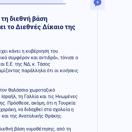
9
 τη διεθνή βάση
ει το Διεθνές Δίκαιο της
έχει κάνει η κυβέρνηση του
κό συμφέρον και αντιδρά», τόνισε ο
 Ε.Ε. της ΝΔ, κ. Τάσος
μίζοντας παράλληλα ότι οι κινήσεις
 τον θαλάσσιο χωροταξικό
ο Ισραήλ, τη Γαλλία και τις Ηνωμένες
ης. Πρόσθεσε, ακόμη, ότι η Τουρκία
αράκη, να διδαχθεί στα σχολεία η
 και της Ανατολικής Θράκης.
 διεθνή βάση νομοθέτησης, από τη