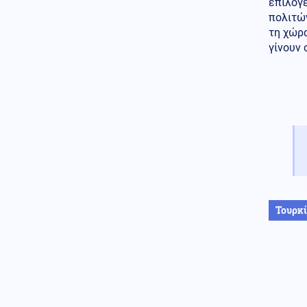
επιλογέ
Γερμανία: Drone-βόμβα
πολιτών
βρέθηκε δίπλα σε Antonov που
τη χώρα
μετέφερε πυρομαχικά
γίνουν 
Κοινωνία
06.08.2026 - 15:48
Θανατηφόρα επιδρομή για
καλώδια στον Άγιο Στέφανο:
72χρονος βρέθηκε νεκρός σε ΙΧ
– Έφυγαν και τον άφησαν οι
δύο συνεργοί του
Πολιτική
06.08.2026 - 15:36
Νέος κύκλος αποχωρήσεων
από το κόμμα Καρυστιανού:
«Δεν συνθέτει, αλλά λειτουργεί
με αρχηγικά στερεότυπα»
Τουρκ
Κοινωνία
06.08.2026 - 15:26
Προσωρινά κρατούμενος ο
Αφγανός για το φόνο της
Ελίζαμπεθ Τζέιν Ρος – Τήρησε
το δικαίωμα σιωπής κατά την
απολογία του στην ανακρίτρια