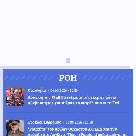
ΡΟΗ
Οικονομία
06.08.2026 - 23:58
Κόπωση της Wall Street μετά τα ρεκόρ εν μέσω
αβεβαιότητας για το Ιράν, το πετρέλαιο και τη Fed
Ένοπλες Συρράξεις
06.08.2026 - 23:58
“Ρουκέτα” του πρώην Ουκρανού Α/ΓΕΕΔ και νυν
πρέσβη στο Λονδίνο: "Πώς η Ρωσία εξουδετερώνει τα