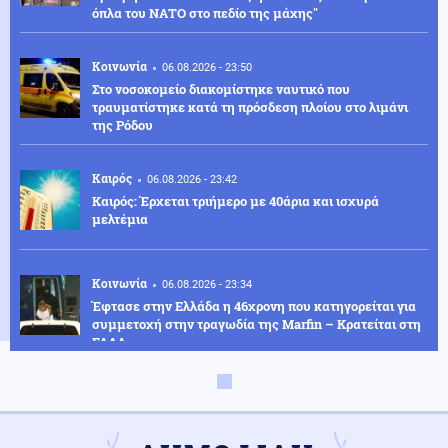
όπλα του ΝΑΤΟ στο πεδίο της μάχης"
Κοινωνία
06.08.2026 - 23:50
Στο νοσοκομείο διακομίστηκε ναυτικό που
τραυματίστηκε κατά τη πρόσδεση πλοίου στο λιμάνι
της Ρόδου
Καιρός
06.08.2026 - 23:42
Καιρός: Έρχεται τριήμερο με 40άρια και ισχυρά
μελτέμια
Κοινωνία
06.08.2026 - 23:34
Έφτασε στην Ελλάδα η 46χρονη που κατηγορείται για
συμμετοχή στην τραγωδία της Marfin – Κρατείται στη
ΓΑΔΑ
ΗΠΑ
06.08.2026 - 23:26
ΗΠΑ: Στήριξη στην Ισπανία για Θέουτα και Μελίγια,
επίθεση στον Σάντσεθ για το μεταναστευτικό