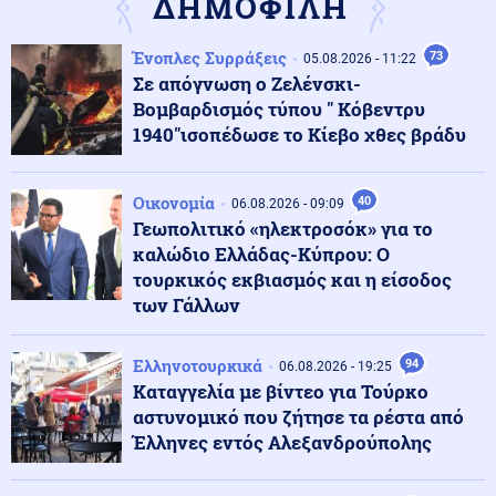
ΔΗΜΟΦΙΛΗ
Ένοπλες Συρράξεις
73
Μέση Ανατολή
05.08.2026 - 11:22
06.08.2026 - 23:17
Σε απόγνωση ο Ζελένσκι-
Ισραήλ: «Φρένο» στην αποχώρηση από νέες περιοχές
του νότιου Λιβάνου έως ότου εφαρμοστεί η συμφωνία
Βομβαρδισμός τύπου " Κόβεντρυ
1940"ισοπέδωσε το Κίεβο χθες βράδυ
Κόσμος
06.08.2026 - 23:14
Επιβεβαιώνεται η ανοδική τάση της AfD στη Γερμανία:
Οικονομία
40
06.08.2026 - 09:09
Στο 28% ανέβηκε, βυθίζεται η δημοτικότητα του Μερτς
Γεωπολιτικό «ηλεκτροσόκ» για το
καλώδιο Ελλάδας-Κύπρου: Ο
τουρκικός εκβιασμός και η είσοδος
Κόσμος
06.08.2026 - 23:07
των Γάλλων
Ξεκινά δελτίο νερού στο Πουέρτο Ρίκο λόγω της
ξηρασίας
Ελληνοτουρκικά
94
06.08.2026 - 19:25
Καταγγελία με βίντεο για Τούρκο
Κοινωνία
06.08.2026 - 23:06
αστυνομικό που ζήτησε τα ρέστα από
Διατάχθηκε ΕΔΕ για τους αστυνομικούς που
Έλληνες εντός Αλεξανδρούπολης
εμπλέκονται στην υπόθεση της 75χρονης στα Χανιά