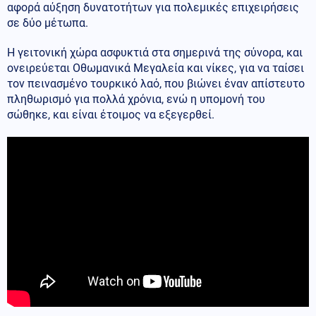
αφορά αύξηση δυνατοτήτων για πολεμικές επιχειρήσεις
σε δύο μέτωπα.
Η γειτονική χώρα ασφυκτιά στα σημερινά της σύνορα, και
ονειρεύεται Οθωμανικά Μεγαλεία και νίκες, για να ταίσει
τον πεινασμένο τουρκικό λαό, που βιώνει έναν απίστευτο
πληθωρισμό για πολλά χρόνια, ενώ η υπομονή του
σώθηκε, και είναι έτοιμος να εξεγερθεί.