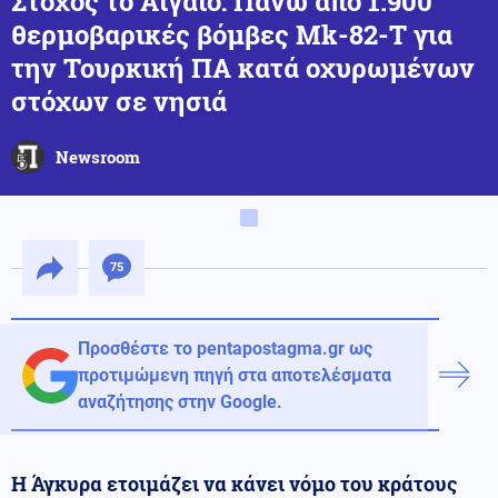
Στόχος το Αιγαίο: Πάνω από 1.900
θερμοβαρικές βόμβες Mk-82-T για
την Τουρκική ΠΑ κατά οχυρωμένων
στόχων σε νησιά
Newsroom
75
Προσθέστε το pentapostagma.gr ως
προτιμώμενη πηγή στα αποτελέσματα
αναζήτησης στην Google.
Η Άγκυρα ετοιμάζει να κάνει νόμο του κράτους