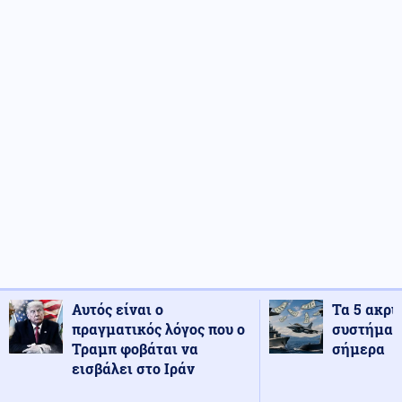
Αυτός είναι ο
Τα 5 ακρι
πραγματικός λόγος που ο
συστήματ
Τραμπ φοβάται να
σήμερα
εισβάλει στο Ιράν