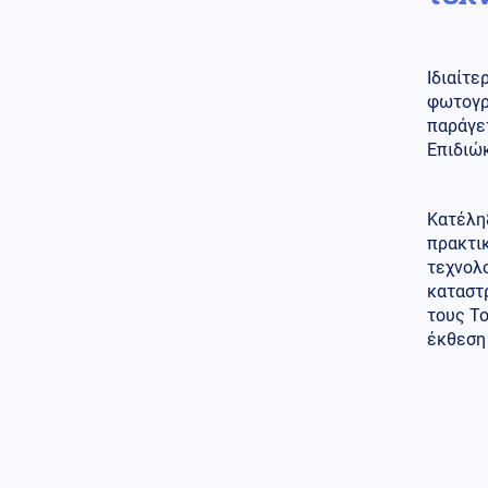
σε ενότητα τις μουσουλμανικές
χώρες
Κόσμος
Ιδιαίτε
07.08.2026 - 22:46
Ακτιβίστριες ζητούν την
φωτογρα
ακύρωση των συναυλιών του
παράγε
Τζάρεντ Λέτο στο Ηνωμένο
Επιδιώ
Βασίλειο, μετά τις κατηγορίες
για σεξουαλική κακοποίηση
Κατέληξ
Ένοπλες Συρράξεις
07.08.2026 - 22:37
πρακτι
Δύο νεκροί και έξι τραυματίες
τεχνολο
από ρωσικές επιθέσεις σε
καταστ
πέντε περιοχές της Ουκρανίας
τους Τ
έκθεση 
Κοινωνία
07.08.2026 - 22:23
Πυρκαγιά σε ισόγειο
κατάστημα στο Παλαιό Φάληρο
Κοινωνία
07.08.2026 - 22:12
Φίδι έκανε την εμφάνισή του
σε Νοσοκομείο του Πύργου