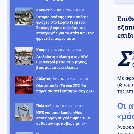
Κοινωνία
08.08.2026 - 00:00
Ιστορία αγάπης μέσα από τις
Επίθ
φλόγες στο Πόρτο Γερμενό:
εξαπέ
Σκύλος βρήκε το δρόμο της
επιστροφής για το σπίτι που τον
επιδι
φρόντιζε, μέρες μετά
Σ
Κόσμος
07.08.2026 - 23:54
Ατελείωτη κόλαση στην Αϊτή:
613 νεκροί μέσα σε 5 μήνες,
βιασμοί και εκτελέσεις
Με αφο
Αθλητισμός
07.08.2026 - 23:50
αξιωμα
Ολυμπιακός: Το νέο ΣΕΦ θα
παρουσιαστεί επίσημα στη ΔΕΘ
της επι
Οι 
Πολιτική
07.08.2026 - 23:47
ΚΚΕ για υποκλοπές: «Νέα
«μά
επιχείρηση συγκάλυψης των
ευθυνών της κυβέρνησης»
Αναφερ
ξένες χ