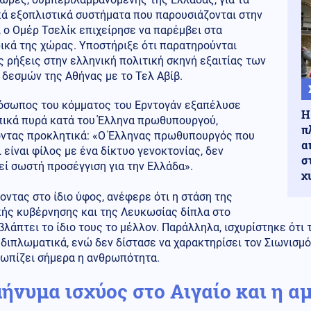
κά εξοπλιστικά συστήματα που παρουσιάζονται στην
 ο Ομέρ Τσελίκ επιχείρησε να παρέμβει στα
ικά της χώρας. Υποστήριξε ότι παρατηρούνται
 ρήξεις στην ελληνική πολιτική σκηνή εξαιτίας των
δεσμών της Αθήνας με το Τελ Αβίβ.
όσωπος του κόμματος του Ερντογάν εξαπέλυσε
Η
ικά πυρά κατά του Έλληνα πρωθυπουργού,
π
ντας προκλητικά: «Ο Έλληνας πρωθυπουργός που
α
ι είναι φίλος με ένα δίκτυο γενοκτονίας, δεν
σ
ί σωστή προσέγγιση για την Ελλάδα».
χ
οντας στο ίδιο ύφος, ανέφερε ότι η στάση της
κής κυβέρνησης και της Λευκωσίας δίπλα στο
βλάπτει το ίδιο τους το μέλλον. Παράλληλα, ισχυρίστηκε ότι
διπλωματικά, ενώ δεν δίστασε να χαρακτηρίσει τον Σιωνισμ
τωπίζει σήμερα η ανθρωπότητα.
μήνυμα ισχύος στο Αιγαίο και η α