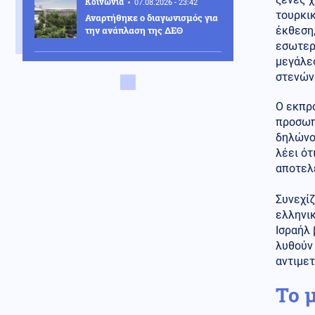
Κοινωνία
07.08.2026 - 23:42
τουρκι
Αναρτήθηκε ο διαγωνισμός για
την ανάπλαση της ΔΕΘ
έκθεση,
εσωτερ
μεγάλες
Ελληνοτουρκικά
στενών 
07.08.2026 - 23:33
Νέο «γκριζάρισμα» στο Αιγαίο
από την Τουρκία, με αφορμή το
Ο εκπρ
Χωροταξικό του Τουρισμού
προσωπ
δηλώνο
Κόσμος
07.08.2026 - 23:29
λέει ότ
Κι όμως... Τα ΜΜΕ της Βόρειας
αποτελε
Κορέας προτείνουν σούπα με
κρέας σκύλου, ως διέξοδο στον
καύσωνα
Συνεχίζ
ελληνι
Κοινωνία
07.08.2026 - 23:18
Ισραήλ 
Νέα Αγχίαλος: 66χρονος
λυθούν 
αυνανιζόταν
αντιμε
παρακολουθώντας την 13χρονη
γειτόνισσα του - Η ποινή που
Το 
του επιβλήθηκε