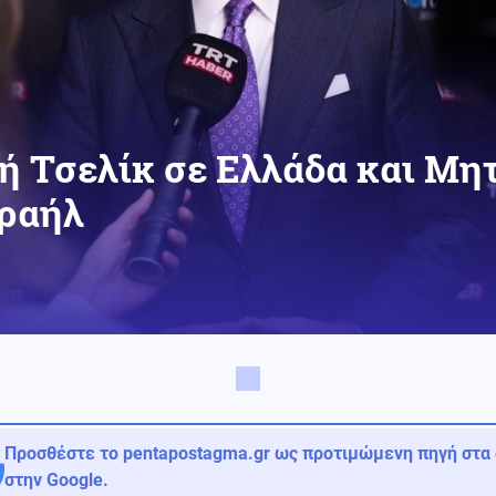
ή Τσελίκ σε Ελλάδα και Μητ
σραήλ
Προσθέστε το pentapostagma.gr ως προτιμώμενη πηγή στα
στην Google.