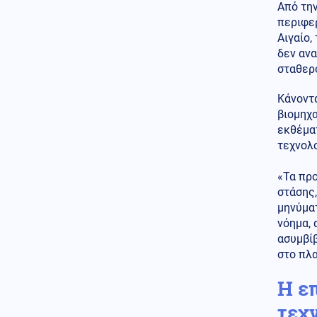
Κόσμος
07.08.2026 - 23:12
Από την
Η Ισπανία ξεκινά ελέγχους σε
περιφερ
ταξιδιώτες από την Ιταλία - Από
Αιγαίο,
τα μεσάνυχτα του Σαββάτου
δεν αν
έως τις 7 Σεπτεμβρίου
σταθερό
Κόσμος
07.08.2026 - 23:08
Κάνοντα
Μόλις ανακοινωθεί συμφωνία
για το Ορμούζ, θα τερματιστεί ο
βιομηχα
ναυτικός αποκλεισμός στο Ιράν,
εκθέμα
αναφέρει αξιωματούχος των
τεχνολο
ΗΠΑ
«Τα προ
Παγκοσμιοποίηση
στάσης,
07.08.2026 - 23:00
Βρετανο-Γαλλική κυριαρχία
μηνύμα
των υπηρεσιών πληροφοριών
νόημα, 
MI6 - DGSE στην Ευρώπη - Οι
ασυμβί
μυστικές επιχειρήσεις και τα
στο πλ
αποτελέσματά τους
Η επ
Κόσμος
07.08.2026 - 22:52
Αραγτσί: Εξήρε τις ιρανικές
τεχ
ένοπλες δυνάμεις και κάλεσε