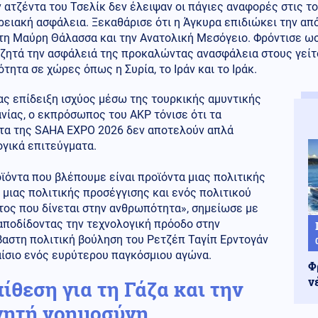
 ατζέντα του Τσελίκ δεν έλειψαν οι πάγιες αναφορές στις το
ειακή ασφάλεια. Ξεκαθάρισε ότι η Άγκυρα επιδιώκει την απ
 τη Μαύρη Θάλασσα και την Ανατολική Μεσόγειο. Φρόντισε ωσ
αζητά την ασφάλειά της προκαλώντας ανασφάλεια στους γείτ
τητα σε χώρες όπως η Συρία, το Ιράν και το Ιράκ.
ς επίδειξη ισχύος μέσω της τουρκικής αμυντικής
νίας, ο εκπρόσωπος του ΑΚΡ τόνισε ότι τα
τα της SAHA EXPO 2026 δεν αποτελούν απλά
γικά επιτεύγματα.
ϊόντα που βλέπουμε είναι προϊόντα μιας πολιτικής
 μιας πολιτικής προσέγγισης και ενός πολιτικού
τος που δίνεται στην ανθρωπότητα», σημείωσε με
αποδίδοντας την τεχνολογική πρόοδο στην
βαστη πολιτική βούληση του Ρετζέπ Ταγίπ Ερντογάν
αίσιο ενός ευρύτερου παγκόσμιου αγώνα.
Φ
ν
ίθεση για τη Γάζα και την
νητή νοημοσύνη