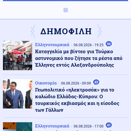
Εσωτερική Ασφάλεια
07.08.2026 - 17:42
Φωτιά στην Ερμακιά Κοζάνης - Συνδράμουν 3
αεροσκάφη
ΔΗΜΟΦΙΛΗ
Αθλητισμός
07.08.2026 - 17:33
Ελληνοτουρκικά
94
06.08.2026 - 19:25
Η ομοσπονδία ποδοσφαίρου της Αργεντινής στηρίζει
Καταγγελία με βίντεο για Τούρκο
τον Τζιάνι Ινφαντίνο
αστυνομικό που ζήτησε τα ρέστα από
Έλληνες εντός Αλεξανδρούπολης
Κόσμος
07.08.2026 - 17:27
Τουρκία: Η αμυντική συμφωνία με τη Σαουδική
Οικονομία
43
06.08.2026 - 09:09
Αραβία και το Πακιστάν, δεν στοχεύει κάποια
Γεωπολιτικό «ηλεκτροσόκ» για το
συγκεκριμένη χώρα
καλώδιο Ελλάδας-Κύπρου: Ο
τουρκικός εκβιασμός και η είσοδος
Κόσμος
07.08.2026 - 17:20
των Γάλλων
Τελεσίγραφο της ισπανικής κυβέρνησης στην Ιταλία:
Άρση των συνοριακών ελέγχων ή αντίμετρα
Ελληνοτουρκικά
41
06.08.2026 - 17:00