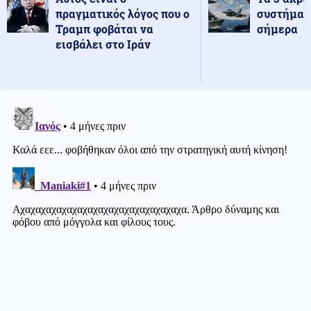
πραγματικός λόγος που ο
συστήματ
Τραμπ φοβάται να
σήμερα
εισβάλει στο Ιράν