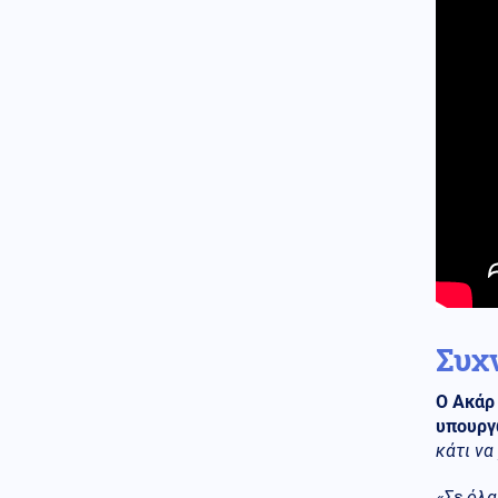
Ελληνοτουρκικά
06.08.2026 - 22:59
Ο Τούρκος "Γκρίζος Λύκος"
Μπαχτσελί "λαγός" του
Ερντογάν ζητάει την
απελευθέρωση Οτσαλάν! Πως
επηρεάζονται προς το
χειρότερο τα Ελληνοτουρκικά;
Περιβάλλον
06.08.2026 - 22:59
Το μυστήριο που απασχολεί
τους παλαιοντολόγους: Γιατί δεν
υπήρξαν ποτέ δεινόσαυροι σε
μέγεθος ποντικιού
Κόσμος
06.08.2026 - 22:58
Συχ
Από τη Μύκονο στο Βατικανό: Ο
Μαθιου Μακκόναχι με τον
Ο Ακάρ
Πάπα, του χτύπησε σαν...
φιλαράκι τον ώμο, δείτε βίντεο
υπουργ
κάτι να
Κόσμος
06.08.2026 - 22:56
Φρίκη στη Βρετανία: Πρώην
«Σε όλα