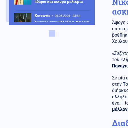
Νίκ
40άρια και ισχυρά μελτέμια
ασκ
Κοινωνία
06.08.2026 - 23:34
Έφτασε στην Ελλάδα η 46χρονη
Άψογη φ
που κατηγορείται για
επίσκεψ
συμμετοχή στην τραγωδία της
βρέθηκ
Marfin – Κρατείται στη ΓΑΔΑ
Χουλου
ΗΠΑ
06.08.2026 - 23:26
«Συζητή
ΗΠΑ: Στήριξη στην Ισπανία για
του κλί
Θέουτα και Μελίγια, επίθεση
στον Σάντσεθ για το
Παναγιω
μεταναστευτικό
Σε μία 
Μέση Ανατολή
06.08.2026 - 23:17
στην Το
Ισραήλ: «Φρένο» στην
διήρκεσ
αποχώρηση από νέες περιοχές
αλληλεγ
του νότιου Λιβάνου έως ότου
ένα – 
εφαρμοστεί η συμφωνία
μάλλον
Κόσμος
06.08.2026 - 23:14
Δια
Επιβεβαιώνεται η ανοδική τάση
της AfD στη Γερμανία: Στο 28%