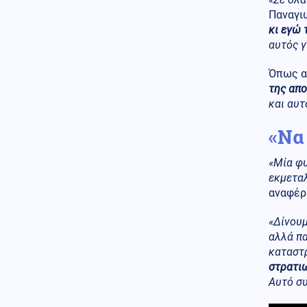
χασάπης τεμάχισε 55χρονο
Παναγι
εργαζόμενό του και τον έβαλε
κι εγώ 
σε βαρέλι με τσιμέντο επειδή
αυτός γ
νόμιζε ότι τον έκλεβε
Κόσμος
Όπως α
06.08.2026 - 22:55
Μετά τη Θέουτα, πολιτικοί στην
της απο
Ισπανία ζητούν να γίνει το
και αυτ
Μουντιάλ του 2030 χωρίς το
Μαρόκο
«Να
Μέση Ανατολή
06.08.2026 - 22:54
«Μία φυ
Εκρήξεις στο νησί Κεσμ και
εκμεταλ
συναγερμός στον Περσικό
Κόλπο – Στο «υψηλό» ο
αναφέρε
κίνδυνος για τα λιμάνια και τη
ναυτιλία
«Δίνουμ
αλλά πα
Κόσμος
06.08.2026 - 22:53
καταστρ
Εξιτήριο από κέντρο
στρατιω
αποκατάστασης πήρε ο Μιτς
Αυτό συ
ΜακΚόνελ, άγνωστο πότε θα
επιστρέψει στη Γερουσία