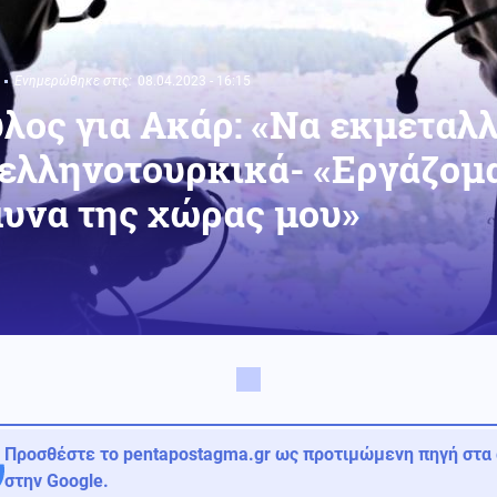
Ενημερώθηκε στις:
08.04.2023 - 16:15
ος για Ακάρ: «Να εκμεταλ
 ελληνοτουρκικά- «Εργάζομα
μυνα της χώρας μου»
Προσθέστε το pentapostagma.gr ως προτιμώμενη πηγή στα
στην Google.