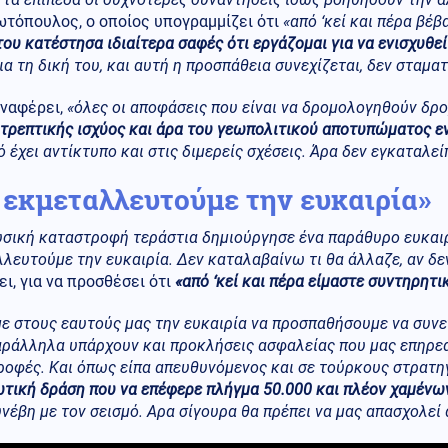
ωτόπουλος, ο οποίος υπογραμμίζει ότι
«από ‘κεί και πέρα βέβ
του κατέστησα ιδιαίτερα σαφές ότι εργάζομαι για να ενισχυθε
ια τη δική του, και αυτή η προσπάθεια συνεχίζεται, δεν σταματ
ναφέρει,
«όλες οι αποφάσεις που είναι να δρομολογηθούν δρ
τρεπτικής ισχύος και άρα του γεωπολιτικού αποτυπώματος εν
ό έχει αντίκτυπο και στις διμερείς σχέσεις. Άρα δεν εγκαταλε
 εκμεταλλευτούμε την ευκαιρία»
σική καταστροφή τεράστια δημιούργησε ένα παράθυρο ευκαιρ
λευτούμε την ευκαιρία. Δεν καταλαβαίνω τι θα άλλαζε, αν δε
ι, για να προσθέσει ότι
«από ‘κεί και πέρα είμαστε συντηρητι
ε στους εαυτούς μας την ευκαιρία να προσπαθήσουμε να συνε
ράλληλα υπάρχουν και προκλήσεις ασφαλείας που μας επηρεά
οφές. Και όπως είπα απευθυνόμενος και σε τούρκους στρατη
τική δράση που να επέφερε πλήγμα 50.000 και πλέον χαμένω
νέβη με τον σεισμό. Αρα σίγουρα θα πρέπει να μας απασχολεί 