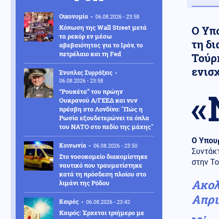
Οικονομία
06.08.2026 - 23:58
Κόπωση της Wall Street μετά
Ο Υπ
τα ρεκόρ εν μέσω
τη δι
αβεβαιότητας για το Ιράν, το
πετρέλαιο και τη Fed
Τούρκ
ενισ
Ένοπλες Συρράξεις
06.08.2026 - 23:58
«
“Ρουκέτα” του πρώην
Ουκρανού Α/ΓΕΕΔ και νυν
πρέσβη στο Λονδίνο: "Πώς η
Ρωσία εξουδετερώνει τα όπλα
του ΝΑΤΟ στο πεδίο της μάχης"
Ο Υπου
Κοινωνία
06.08.2026 - 23:50
Συντάκ
Στο νοσοκομείο διακομίστηκε
στην Το
ναυτικό που τραυματίστηκε
κατά τη πρόσδεση πλοίου στο
Ακολ
λιμάνι της Ρόδου
Απρι
Καιρός
06.08.2026 - 23:42
Καιρός: Έρχεται τριήμερο με