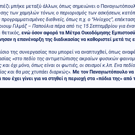
απέζι μπήκε μεταξύ άλλων, όπως σημειώνει ο Παναγιωτόπου
σης των χαμηλών τόνων, ο περιορισμός των ασκήσεων, κατόπ
 προγραμματισμένες διεθνείς, όπως π.χ. ο “Ηνίοχος”, επέκτασ
ιουμ Γιλμάζ – Παπούλια πέρα από τις 15 Σεπτεμβρίου για ένα
 θετικός,
ενώ όσον αφορά τα Μέτρα Οικοδόμησης Εμπιστοσύ
σαν η επανέναρξη της διαδικασίας να καθοριστεί μετά τις 
ίσιο της συνεργασίας που μπορεί να αναπτυχθεί, όπως αναφ
ασίας
«στο πεδίο της αντιμετώπισης ακραίων φυσικών φαινομέ
 και όχι μόνο, όπως είναι οι φωτιές, οι σεισμοί κ.λπ. Ενα πεδ
ας και θα μας χτυπάει διαρκώς».
Με τον Παναγιωτόπουλο να 
 που έχει γίνει για να στηθεί η περιοχή στα «πόδια της» από 