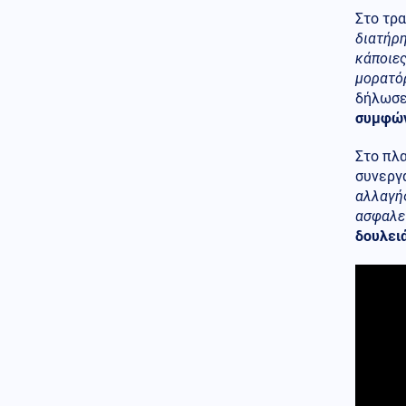
ανέβηκε, βυθίζεται η
Στο τρ
δημοτικότητα του Μερτς
διατήρη
κάποιες
Κόσμος
06.08.2026 - 23:07
μορατόρ
Ξεκινά δελτίο νερού στο
Πουέρτο Ρίκο λόγω της
δήλωσε
ξηρασίας
συμφώνη
Κοινωνία
06.08.2026 - 23:06
Στο πλα
Διατάχθηκε ΕΔΕ για τους
συνεργ
αστυνομικούς που εμπλέκονται
αλλαγής
στην υπόθεση της 75χρονης
ασφαλεί
στα Χανιά
δουλειά
Κόσμος
06.08.2026 - 23:04
Τουρκία: Σχέδιο διάσωσης για
δύο ιστορικά ορθόδοξα
μοναστήρια της Τραπεζούντας
Κόσμος
06.08.2026 - 23:02
Ο Ερντογάν θα επισκεφτεί τη
Σαουδική Αραβία την
Παρασκευή