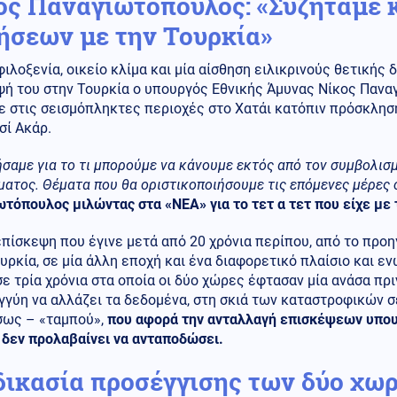
ος Παναγιωτόπουλος: «Συζητάμε κ
ήσεων με την Τουρκία»
ιλοξενία, οικείο κλίμα και μία αίσθηση ειλικρινούς θετικής
ή του στην Τουρκία ο υπουργός Εθνικής Άμυνας Νίκος Παναγ
ε στις σεισμόπληκτες περιοχές στο Χατάι κατόπιν πρόσκλησ
σί Ακάρ.
σαμε για το τι μπορούμε να κάνουμε εκτός από τον συμβολισμ
ματος. Θέματα που θα οριστικοποιήσουμε τις επόμενες μέρες
τόπουλος μιλώντας στα «ΝΕΑ» για το τετ α τετ που είχε με 
επίσκεψη που έγινε μετά από 20 χρόνια περίπου, από το προ
υρκία, σε μία άλλη εποχή και ένα διαφορετικό πλαίσιο και ε
ε τρία χρόνια στα οποία οι δύο χώρες έφτασαν μία ανάσα πρι
γύη να αλλάζει τα δεδομένα, στη σκιά των καταστροφικών σε
ίσως – «ταμπού»,
που αφορά την ανταλλαγή επισκέψεων υπου
 δεν προλαβαίνει να ανταποδώσει.
δικασία προσέγγισης των δύο χω