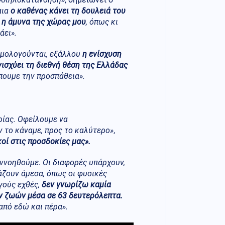
αια
ο καθένας κάνει τη δουλειά του
ί η άμυνα της χώρας μου
, όπως κι
άει».
ομολογούνται, εξάλλου
η ενίσχυση
ισχύει τη διεθνή θέση της Ελλάδας
ίπουμε την προσπάθεια».
ίας. Οφείλουμε να
ν το κάναμε, προς το καλύτερο»
,
κοί στις προσδοκίες μας».
ννοηθούμε. Οι διαφορές υπάρχουν,
ζουν άμεσα, όπως οι φυσικές
γούς εχθές,
δεν γνωρίζω καμία
ν ζωών μέσα σε 63 δευτερόλεπτα.
από εδώ και πέρα».