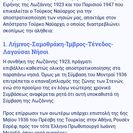
Ειρήνης της Λωζάννης 1923 και του Παρισιού 1947 που
επικαλείται ο Τούρκος Ναύαρχος για την
αποστρατικοποίηση των νησιών μας, απαντάμε στον
Απόστρατο Τούρκο Ναύαρχο, ο οποίος διαστρεβλώνει
σκοπίμως την αλήθεια:
1.
Λήμνος-Σαμοθράκη-Ίμβρος-Τένεδος-
Λαγούσαι Νήσοι
Η συνθήκη της Λωζάννης 1923, πράγματι
επιβάλλει καθεστώς ολικής αποστρατικοποίησης στα
παραπάνω νησιά. Όμως με τη Σύμβαση του Μοντραί 1936
επιτρέπεται ο επαναξοπλισμός της ζώνης των Στενών,
ενώ στο προοίμιο της εν λόγω νεώτερης χρονικά
Συμβάσεως αναφέρεται ρητά ότι αυτή υποκαθιστά τη
Σύμβαση της Λωζάννης.
Προς επίρρωσιν των ανωτέρω υπάρχει επιστολή της 6ης
Μαϊου 1936 του Πρέσβη της Τουρκίας στην Αθήνα, Ρουσέν
Εσρέφ, πρός τον τότε Έλληνα Πρωθυπουργό Ιωάννη
Μεταξά όπου ρητά αναφέρει: