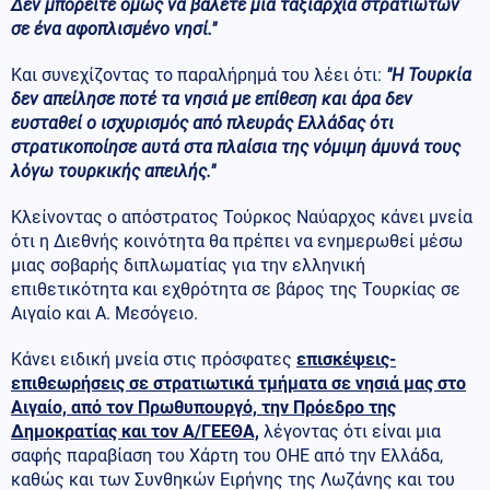
Δεν μπορείτε όμως να βάλετε μια ταξιαρχία στρατιωτών
σε ένα αφοπλισμένο νησί."
Και συνεχίζοντας το παραλήρημά του λέει ότι:
"Η Τουρκία
δεν απείλησε ποτέ τα νησιά με επίθεση και άρα δεν
ευσταθεί ο ισχυρισμός από πλευράς Ελλάδας ότι
στρατικοποίησε αυτά στα πλαίσια της νόμιμη άμυνά τους
λόγω τουρκικής απειλής."
Κλείνοντας ο απόστρατος Τούρκος Ναύαρχος κάνει μνεία
ότι η Διεθνής κοινότητα θα πρέπει να ενημερωθεί μέσω
μιας σοβαρής διπλωματίας για την ελληνική
επιθετικότητα και εχθρότητα σε βάρος της Τουρκίας σε
Αιγαίο και Α. Μεσόγειο.
Κάνει ειδική μνεία στις πρόσφατες
επισκέψεις-
επιθεωρήσεις σε στρατιωτικά τμήματα σε νησιά μας στο
Αιγαίο, από τον Πρωθυπουργό, την Πρόεδρο της
Δημοκρατίας και τον Α/ΓΕΕΘΑ,
λέγοντας ότι είναι μια
σαφής παραβίαση του Χάρτη του ΟΗΕ από την Ελλάδα,
καθώς και των Συνθηκών Ειρήνης της Λωζάνης και του