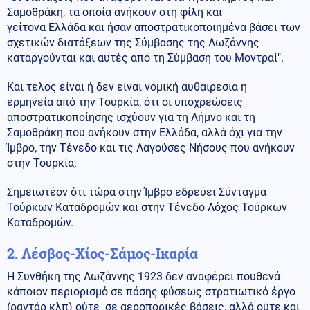
Σαμοθράκη, τα οποία ανήκουν στη φίλη και
γείτονα Ελλάδα και ήσαν αποστρατικοποιημένα βάσει των
σχετικών διατάξεων της Σύμβασης της Λωζάννης
καταργούνται και αυτές από τη Σύμβαση του Μοντραί".
Και τέλος είναι ή δεν είναι νομική αυθαιρεσία η
ερμηνεία από την Τουρκία, ότι οι υποχρεώσεις
αποστρατικοποίησης ισχύουν για τη Λήμνο και τη
Σαμοθράκη που ανήκουν στην Ελλάδα, αλλά όχι για την
Ίμβρο, την Τένεδο και τις Λαγούσες Νήσους που ανήκουν
στην Τουρκία;
Σημειωτέον ότι τώρα στην Ίμβρο εδρεύει Σύνταγμα
Τούρκων Καταδρομών και στην Τένεδο Λόχος Τούρκων
Καταδρομών.
2.
Λέσβος-Χίος-Σάμος-Ικαρία
Η Συνθήκη της Λωζάννης 1923 δεν αναφέρει πουθενά
κάποιον περιορισμό σε πάσης φύσεως στρατιωτικό έργο
(ραντάρ κλπ) ούτε σε αεροπορικές βάσεις, αλλά ούτε και