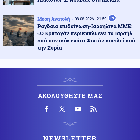
Μέση Ανατολή
39
08.08.2026 - 21:59
Κοινωνία
09.08.2026 - 14:56
Ραγδαία επιδείνωση-Ισραηλινά ΜΜΕ:
Έβρος: Πυρκαγιά σε χαμηλή βλάστηση στο Σπήλαιο
«Ο Ερντογάν περικυκλώνει το Ισραήλ
Ορεστιάδας
από παντού» ενώ ο Φιντάν απειλεί από
την Συρία
Κοινωνία
09.08.2026 - 14:44
Σκιάθος: 15χρονος κατήγγειλε 17χρονο για σεξουαλική
κακοποίηση
Πολιτική
09.08.2026 - 14:35
Κοντογεώργης: «Η φετινή ΔΕΘ είναι προεκλογική, όχι
ΑΚΟΛΟΥΘΗΣΤΕ ΜΑΣ
παροχολογική»
Κόσμος
09.08.2026 - 14:26
Σίδνεϊ: Παραλίγο σύγκρουση δύο αεροπλάνων σε
διάδρομο αεροδρομίου (βίντεο)
NEWSLETTER