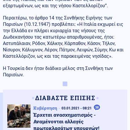
εξαρτωμένων, ως και της νήσου Καστελλορίζου”.
Περαιτέρω, το άρθρο 14 της Συνθήκης Ειρήνης των
Παρισίων (10.12.1947) προβλέπει: «Η Ιταλία εκχωρεί εις
την Ελλάδα εν πλήρει κυριαρχία τας νήσους της
Δωδεκανήσου τας κατωτέρω απαριθμουμένας, ήτοι:
Αστυπάλαιαν, Ρόδον, Χάλκην, Κάρπαθον, Κάσον, Τήλον,
Νίσυρον, Κάλυμνον, Λέρον, Πάτμον, Λειψών, Σύμην, Κω και
Καστελλόριζον, ως και τας παρακειμένας νησίδας».
Η Τουρκία δεν ήταν διάδικο μέλος στη Συνθήκη των
Παρισίων.
ΔΙΑΒΑΣΤΕ ΕΠΙΣΗΣ
Κυβέρνηση
38
03.01.2021 - 08:21
Έρχεται ανασχηματισμός -
Αναμένονται αλλαγές
πρωτοκλασάτων υπουργών!