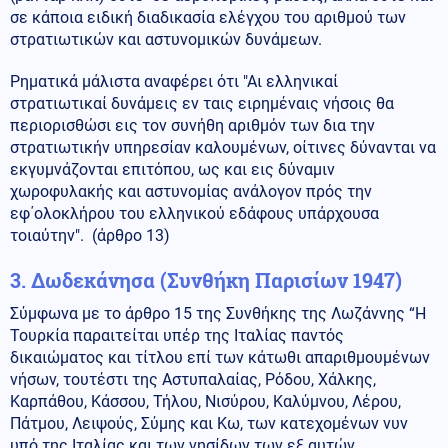
σε κάποια ειδική διαδικασία ελέγχου του αριθμού των
στρατιωτικών και αστυνομικών δυνάμεων.
Ρηματικά μάλιστα αναφέρει ότι "Αι ελληνικαί
στρατιωτικαί δυνάμεις εν ταις ειρημέναις νήσοις θα
περιορισθώσι εις τον συνήθη αριθμόν των δια την
στρατιωτικήν υπηρεσίαν καλουμένων, οίτινες δύνανται να
εκγυμνάζονται επιτόπου, ως και εις δύναμιν
χωροφυλακής και αστυνομίας ανάλογον πρός την
εφ΄ολοκλήρου του ελληνικού εδάφους υπάρχουσα
τοιαύτην". (άρθρο 13)
3.
Δωδεκάνησα (Συνθήκη Παρισίων 1947)
Σύμφωνα με το άρθρο 15 της Συνθήκης της Λωζάννης “Η
Τουρκία παραιτείται υπέρ της Ιταλίας παντός
δικαιώματος και τίτλου επί των κάτωθι απαριθμουμένων
νήσων, τουτέστι της Αστυπαλαίας, Ρόδου, Χάλκης,
Καρπάθου, Κάσσου, Τήλου, Νισύρου, Καλύμνου, Λέρου,
Πάτμου, Λειψούς, Σύμης και Κω, των κατεχομένων νυν
υπό της Ιταλίας και των νησίδων των εξ αυτών