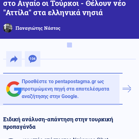
στο Αιγαίο οι Τούρκοι - Θέλουν νέο
"Αττίλα" στα ελληνικά νησιά
Παναγιώτης Νάστος
104
Προσθέστε το pentapostagma.gr ως
προτιμώμενη πηγή στα αποτελέσματα
αναζήτησης στην Google.
Ειδική ανάλυση-απάντηση στην τουρκική
προπαγάνδα