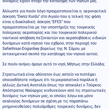
δυνάμεις έχουν στόχο την κατάληψη των νησιών μας.
Άλλωστε για ποιόν λόγο πραγματοποιείται η αεροναυτική
άσκηση "Deniz Kurdu" στο Αιγαίο που η τελική της φάση
είναι η διακλαδική άσκηση "EFES" που
πραγματοποιείται με την υποστήριξη της τουρκικής
πολεμικης αεροπορίας και του τουρκικού πολεμικού
ναυτικού απόβαση πεζοναυτών και αεραποβάσεις ειδικών
δυνάμεων κατά νησιού του εχθρού, στην περιοχή του
Seferihisar-Doganbey βορείως της Ν. Σάμου, με
αντικειμενικό σκοπό την κατάληψη του νησιού αυτού;
Σε ποιόν ανήκει άραγε αυτό το νησί; Μήπως στην Ελλάδα;
Στρατιωτικά είναι αδύνατον έως αστείο να πιστέψει
οποιοσδήποτε νοήμων, ότι τα μικρασιατικά παράλια ή
αλλιώς Δυτική Ανατολία όπως την αποκαλεί ο Τούρκος
Απόστρατος Ναύαρχος κινδυνεύουν από τις στρατιωτικές
δυνάμεις των νησιών μας, οι οποίες λόγω και μόνο
αναλογίας δυνάμεων σε σχέση με τις παραπάνω
μνημονευθείσες πολυάριθμες τουρκικές δυνάμεις, δεν