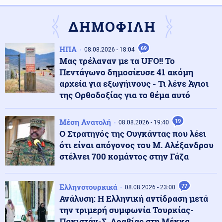
Πριν τη συμφωνία...το χάος! Το χτύπημα στην Aramco
και το μπλόκο στο Ορμούζ κρατούν σε "ομηρεία" τις
αγορές καυσίμων
ΔΗΜΟΦΙΛΗ
Κόσμος
09.08.2026 - 15:24
ΗΠΑ
69
08.08.2026 - 18:04
Αλβανία: Μεγάλη φωτιά κοντά στα Τίρανα –
Μας τρέλαναν με τα UFO!! Το
Εκκενώθηκαν χωριά
Πεντάγωνο δημοσίευσε 41 ακόμη
αρχεία για εξωγήινους - Τι λένε Άγιοι
της Ορθοδοξίας για το θέμα αυτό
Κοινωνία
09.08.2026 - 15:18
Ορεστιάδα: Εγκατέλειψε το ΙΧ μετά από έλεγχο και
προσπάθησε να διαφύγει
Μέση Ανατολή
19
08.08.2026 - 19:40
Ο Στρατηγός της Ουγκάντας που λέει
ότι είναι απόγονος του Μ. Αλέξανδρου
Κόσμος
09.08.2026 - 15:09
στέλνει 700 κομάντος στην Γάζα
Ισπανία: Έλεγχοι σε 200 ταξιδιώτες που έφτασαν από
την Ιταλία
Ελληνοτουρκικά
77
08.08.2026 - 23:00
Ανάλυση: Η Ελληνική αντίδραση μετά
09.08.2026 - 15:00
την τριμερή συμφωνία Τουρκίας-
ΠΥΡ ΚΑΙ ΜΑΝΙΑ Ο ΠΟΥΤΙΝ! Η Τουρκία στέλνει 5
Πακιστάν-Σ. Αραβίας στη Μέκκα
μαχητικά F-16 και 80 στρατιωτικούς στην Εσθονία