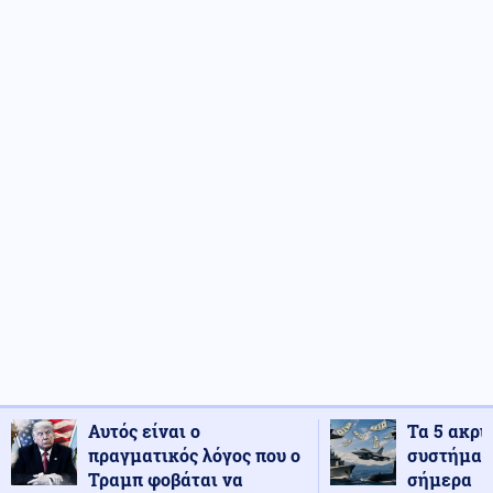
Αυτός είναι ο
Τα 5 ακρι
πραγματικός λόγος που ο
συστήματ
Τραμπ φοβάται να
σήμερα