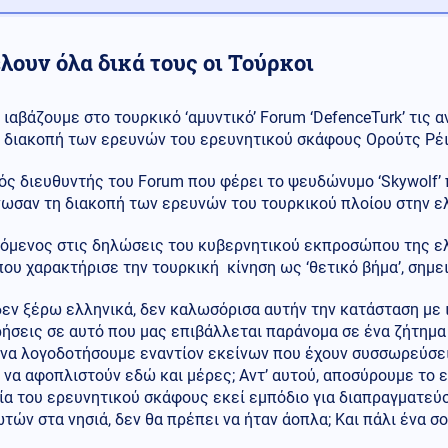
λουν όλα δικά τους οι Τούρκοι
ιαβάζουμε στο τουρκικό ‘αμυντικό’ Forum ‘DefenceTurk’ τις 
διακοπή των ερευνών του ερευνητικού σκάφους Ορούτς Ρέι
ός διευθυντής του Forum που φέρει το ψευδώνυμο ‘Skywolf’ 
νωσαν τη διακοπή των ερευνών του τουρκικού πλοίου στην 
όμενος στις δηλώσεις του κυβερνητικού εκπροσώπου της ελ
ου χαρακτήρισε την τουρκική κίνηση ως ‘θετικό βήμα’, σημε
δεν ξέρω ελληνικά, δεν καλωσόρισα αυτήν την κατάσταση με
σεις σε αυτό που μας επιβάλλεται παράνομα σε ένα ζήτημα 
 να λογοδοτήσουμε εναντίον εκείνων που έχουν συσσωρεύσει
να αφοπλιστούν εδώ και μέρες; Αντ’ αυτού, αποσύρουμε το ε
ία του ερευνητικού σκάφους εκεί εμπόδιο για διαπραγματεύ
τών στα νησιά, δεν θα πρέπει να ήταν άοπλα; Και πάλι ένα σ