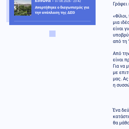
Κοινωνία
07.08.2026 - 23:42
Γράφει 
Αναρτήθηκε ο διαγωνισμός για
την ανάπλαση της ΔΕΘ
«Φίλοι,
μια ιδέ
Ελληνοτουρκικά
είναι γ
07.08.2026 - 23:33
υποβρύ
Νέο «γκριζάρισμα» στο Αιγαίο
από τη 
από την Τουρκία, με αφορμή το
Χωροταξικό του Τουρισμού
Από την
Κόσμος
είναι 
07.08.2026 - 23:29
Κι όμως... Τα ΜΜΕ της Βόρειας
Για να
Κορέας προτείνουν σούπα με
με επι
κρέας σκύλου, ως διέξοδο στον
μας. Ας
καύσωνα
η συσσώ
Κοινωνία
07.08.2026 - 23:18
Νέα Αγχίαλος: 66χρονος
αυνανιζόταν
παρακολουθώντας την 13χρονη
Ένα δεύ
γειτόνισσα του - Η ποινή που
κατάστα
του επιβλήθηκε
θα μάθο