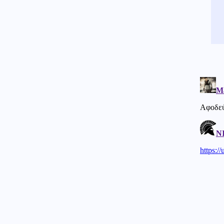
έκθεση: Μεγάλο Ιρανικό
μουσείο με καταρριφθέντα
MQ-9 Drones και Hermes 900
για να πικάρουν τον Τραμπ!