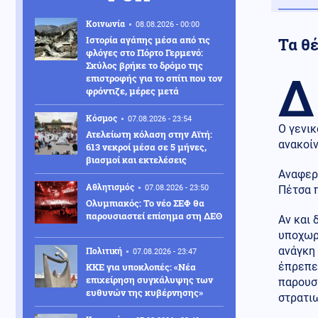
Κοινωνία
08.08.2026 - 00:00
Ιστορία αγάπης μέσα από τις
Τα θέ
φλόγες στο Πόρτο Γερμενό:
Σκύλος βρήκε το δρόμο της
Δ
επιστροφής για το σπίτι που τον
φρόντιζε, μέρες μετά
Κόσμος
07.08.2026 - 23:54
Ο γενικ
Ατελείωτη κόλαση στην Αϊτή:
ανακοί
613 νεκροί μέσα σε 5 μήνες,
βιασμοί και εκτελέσεις
Αναφερ
Αθλητισμός
07.08.2026 - 23:50
Πέτσα π
Ολυμπιακός: Το νέο ΣΕΦ θα
παρουσιαστεί επίσημα στη ΔΕΘ
Αν και 
υποχωρή
ανάγκη
Πολιτική
07.08.2026 - 23:47
έπρεπε 
ΚΚΕ για υποκλοπές: «Νέα
επιχείρηση συγκάλυψης των
παρουσ
ευθυνών της κυβέρνησης»
στρατιω