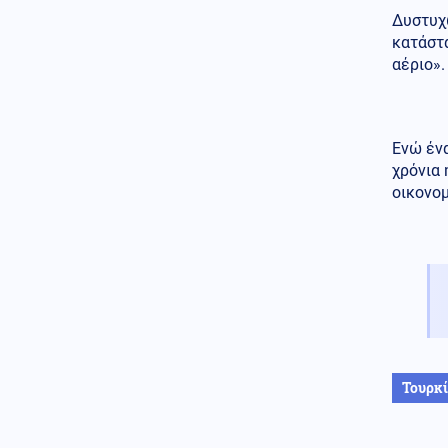
Κόσμος
07.08.2026 - 23:12
Δυστυχώ
Η Ισπανία ξεκινά ελέγχους σε
κατάστα
ταξιδιώτες από την Ιταλία - Από
αέριο».
τα μεσάνυχτα του Σαββάτου
έως τις 7 Σεπτεμβρίου
Κόσμος
07.08.2026 - 23:08
Μόλις ανακοινωθεί συμφωνία
Ενώ ένα
για το Ορμούζ, θα τερματιστεί ο
χρόνια 
ναυτικός αποκλεισμός στο Ιράν,
οικονομ
αναφέρει αξιωματούχος των
ΗΠΑ
Παγκοσμιοποίηση
07.08.2026 - 23:00
Βρετανο-Γαλλική κυριαρχία
των υπηρεσιών πληροφοριών
MI6 - DGSE στην Ευρώπη - Οι
μυστικές επιχειρήσεις και τα
αποτελέσματά τους
Τουρκ
Κόσμος
07.08.2026 - 22:52
Αραγτσί: Εξήρε τις ιρανικές
ένοπλες δυνάμεις και κάλεσε