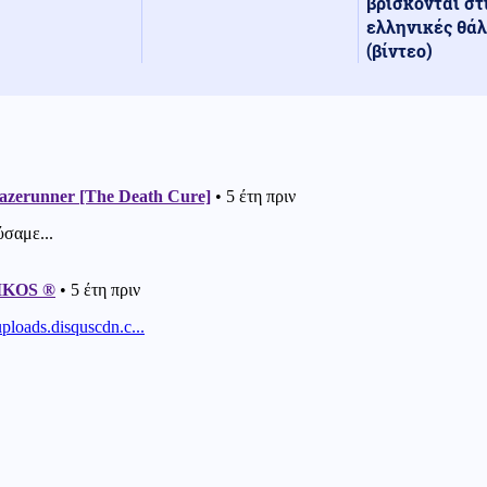
βρίσκονται στ
ελληνικές θά
(βίντεο)