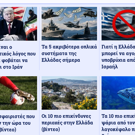
Τα 5 ακριβότερα οπλικά
Γιατί η Ελλάδ
ίναι ο
συστήματα της
μπορεί να αγο
ικός λόγος που
Ελλάδας σήμερα
υποβρύχια από
 φοβάται να
Ισραήλ
ι στο Ιράν
Οι 10 πιο επικίνδυνες
Τα 10 πιο επι
σφαιριστές που
περιοχές στην Ελλάδα
ψάρια από τον
 την ώρα του
(βίντεο)
λαγοκέφαλο π
βίντεο)