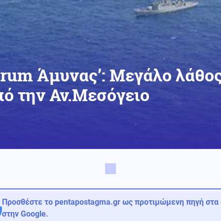
orum Άμυνας’: Μεγάλο λάθος
πό την Αν.Μεσόγειο
Προσθέστε το pentapostagma.gr ως προτιμώμενη πηγή στα
στην Google.