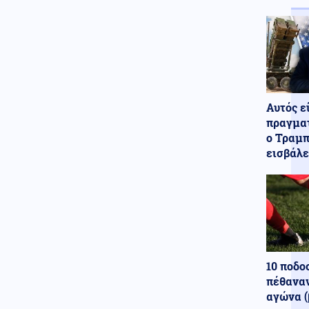
σκορπίζοντας τον πανικό
(Εικόνες)
Κόσμος
07.08.2026 - 22:05
Ούρσουλα Φον ντερ Λάιεν:
«Χαιρετίζω το νέο πακέτο
κυρώσεων κατά της Ρωσίας
από τη Γερουσία των ΗΠΑ»
Αυτός ε
πραγματ
ΗΠΑ
07.08.2026 - 22:02
ο Τραμπ
Ταινία τρόμου στον Ιλινόις των
εισβάλε
ΗΠΑ: 15χρονος ντυμένος
κλόουν κατηγορείται για
δολοφονία 78χρονου (Βίντεο)
07.08.2026 - 22:00
ΟΥΚΡΑΝΟΙ ΕΠΙΣΤΗΜΟΝΕΣ
«ανακάλυψαν» βάσεις
εκτόξευσης UFO στο φεγγάρι
10 ποδο
Ένοπλες Συρράξεις
πέθαναν
07.08.2026 - 22:00
αγώνα (
Οι Ιρανοί φρουροί άνοιξαν