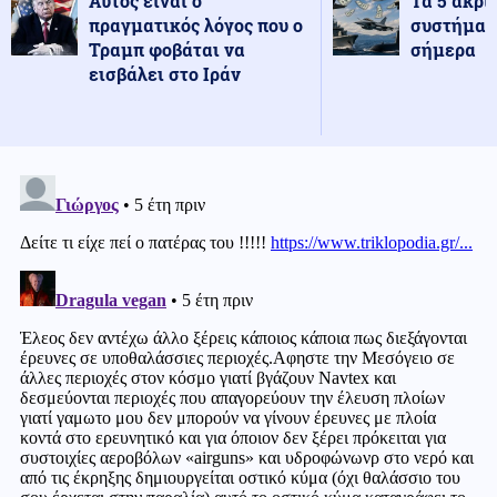
Αυτός είναι ο
Τα 5 ακρι
πραγματικός λόγος που ο
συστήματ
Τραμπ φοβάται να
σήμερα
εισβάλει στο Ιράν