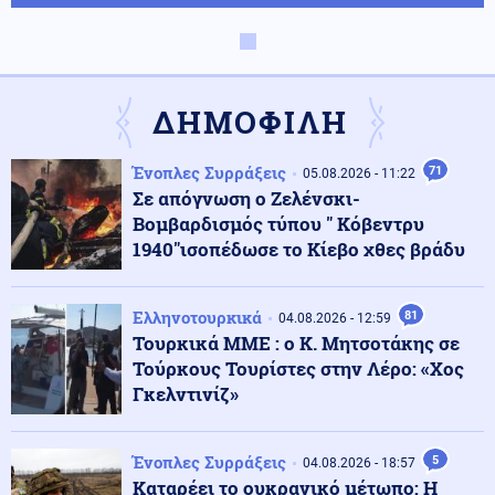
Κόσμος
06.08.2026 - 10:45
Γαλλία: Μπλόκο στις ανεπιθύμητες διαφημιστικές
κλήσεις – Νέα αυστηρά μέτρα
ΔΗΜΟΦΙΛΗ
Κοινωνία
06.08.2026 - 10:37
Ένοπλες Συρράξεις
71
Eκρήξεις μέσα στη νύχτα σε υποσταθμό της ΔΕΗ στην
05.08.2026 - 11:22
Άρτα
Σε απόγνωση ο Ζελένσκι-
Βομβαρδισμός τύπου " Κόβεντρυ
1940"ισοπέδωσε το Κίεβο χθες βράδυ
Κοινωνία
06.08.2026 - 10:22
Οριοθετημένη και χωρίς ενεργό μέτωπο η φωτιά στο
Καρύδι Σητείας
Ελληνοτουρκικά
81
04.08.2026 - 12:59
Τουρκικά ΜΜΕ : ο Κ. Μητσοτάκης σε
Τούρκους Τουρίστες στην Λέρο: «Χος
Κοινωνία
06.08.2026 - 10:13
Γκελντινίζ»
Φωτιά σε χωματερή στην Κεφαλονιά - Ισχυρές
δυνάμεις στο σημείο
Ένοπλες Συρράξεις
5
04.08.2026 - 18:57
Καταρέει το ουκρανικό μέτωπο: Η