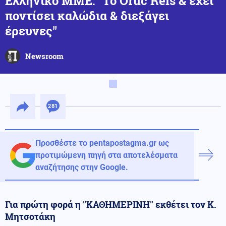
Ελληνικό ΜΜΕ: ''Το Oruc Reis & έχει
ποντίσει καλώδια & διεξάγει
έρευνες''
Newsroom
281
Προσθέστε το pentapostagma.gr ως
προτιμώμενη πηγή στα αποτελέσματα
αναζήτησης στην Google.
Για πρώτη φορά η ''ΚΑΘΗΜΕΡΙΝΗ'' εκθέτει τον Κ.
Μητσοτάκη