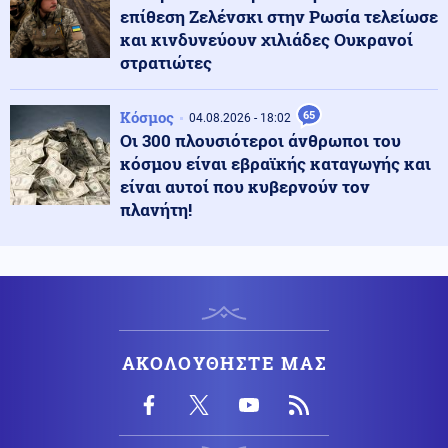
Τεχνολογία
06.08.2026 - 10:06
επίθεση Ζελένσκι στην Ρωσία τελείωσε
Ντέμης Χασάμπης: Η πορεία του Ελληνοκύπριου που
και κινδυνεύουν χιλιάδες Ουκρανοί
βρέθηκε στην κορυφή της Τεχνητής Νοημοσύνης
στρατιώτες
Υγεία
06.08.2026 - 09:56
Κόσμος
65
04.08.2026 - 18:02
ΕΟΔΥ: Στα 65 τα κρούσματα του ιού του Δυτικού Νείλου
Οι 300 πλουσιότεροι άνθρωποι του
στην Ελλάδα
κόσμου είναι εβραϊκής καταγωγής και
είναι αυτοί που κυβερνούν τον
πλανήτη!
Αθλητισμός
06.08.2026 - 09:51
Ο ΠΑΟΚ ρίχνεται στη μάχη με την Άντερλεχτ – Το
σχέδιο Λίσι και το επόμενο βήμα για τη League Phase
Κοινωνία
06.08.2026 - 09:45
Μυστράς: Σήμερα η νεκροψία στον 90χρονο που
βρέθηκε σε καταψύκτη
ΑΚΟΛΟΥΘΗΣΤΕ ΜΑΣ
Κόσμος
06.08.2026 - 09:36
Τρεις νεκροί μετά από ρωσικούς βομβαρδισμούς στη