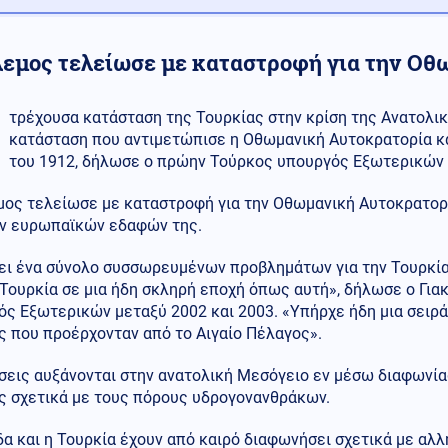
λεμος τελείωσε με καταστροφή για την Οθ
τρέχουσα κατάσταση της Τουρκίας στην κρίση της Ανατολικ
κατάσταση που αντιμετώπισε η Οθωμανική Αυτοκρατορία κ
του 1912, δήλωσε ο πρώην Τούρκος υπουργός Εξωτερικών Γι
μος τελείωσε με καταστροφή για την Οθωμανική Αυτοκρατορί
ν ευρωπαϊκών εδαφών της.
ι ένα σύνολο συσσωρευμένων προβλημάτων για την Τουρκία. 
 Τουρκία σε μια ήδη σκληρή εποχή όπως αυτή», δήλωσε ο Για
ός Εξωτερικών μεταξύ 2002 και 2003. «Υπήρχε ήδη μια σειρ
ς που προέρχονταν από το Αιγαίο Πέλαγος».
σεις αυξάνονται στην ανατολική Μεσόγειο εν μέσω διαφωνία
ς σχετικά με τους πόρους υδρογονανθράκων.
α και η Τουρκία έχουν από καιρό διαφωνήσει σχετικά με αλ