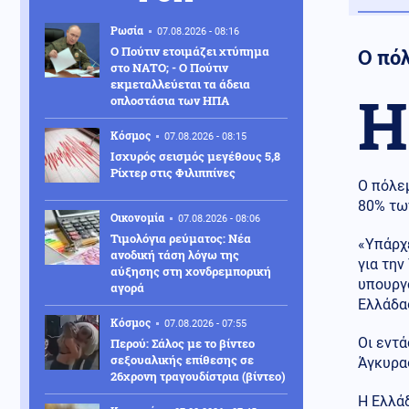
Ρωσία
07.08.2026 - 08:16
Ο Πούτιν ετοιμάζει χτύπημα
Ο πό
στο ΝΑΤΟ; - Ο Πούτιν
εκμεταλλεύεται τα άδεια
Η
οπλοστάσια των ΗΠΑ
Κόσμος
07.08.2026 - 08:15
Ισχυρός σεισμός μεγέθους 5,8
Ρίχτερ στις Φιλιππίνες
Ο πόλε
80% τω
Οικονομία
07.08.2026 - 08:06
Τιμολόγια ρεύματος: Νέα
«Υπάρχε
ανοδική τάση λόγω της
για την
αύξησης στη χονδρεμπορική
υπουργ
αγορά
Ελλάδα
Κόσμος
07.08.2026 - 07:55
Οι εντά
Περού: Σάλος με το βίντεο
σεξουαλικής επίθεσης σε
Άγκυρα
26χρονη τραγουδίστρια (βίντεο)
Η Ελλάδ