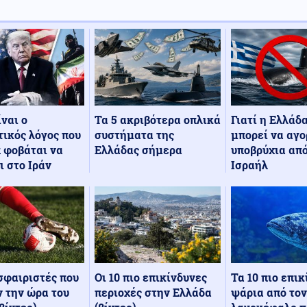
Τα 5 ακριβότερα οπλικά
Γιατί η Ελλάδ
ίναι ο
συστήματα της
μπορεί να αγο
ικός λόγος που
Ελλάδας σήμερα
υποβρύχια από
 φοβάται να
Ισραήλ
ι στο Ιράν
Οι 10 πιο επικίνδυνες
Τα 10 πιο επι
σφαιριστές που
περιοχές στην Ελλάδα
ψάρια από τον
 την ώρα του