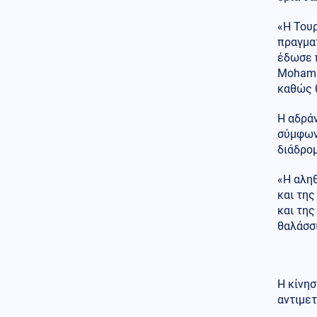
Μέση Ανατολή
07.08.2026 - 07:32
«Η Τουρ
Το Ιράν κλείνει τα Στενά για
πραγματ
ΗΠΑ και Ισραήλ – Στην
έδωσε 
απόλυτη «παγίδα» του πολέμου
Mohamm
ο Τραμπ
καθώς 
Κοινωνία
07.08.2026 - 07:26
Η αδράν
«Κρανίου τόπος» το Πόρτο
Γερμενό: 84 σπίτια στον
σύμφων
κατάλογο της κατεδάφισης –
διάδρο
Πότε ξεκινούν οι αιτήσεις
«Η αλη
Κοινωνία
07.08.2026 - 07:23
και της
Πόρτο Γερμενό: Πάνω από 100
και της
σπίτια με ολοκληρωτικές
θαλάσσι
ζημιές
Κοινωνία
07.08.2026 - 07:17
Marfin: Πώς η τεχνητή
νοημοσύνη οδήγησε στη
Η κίνησ
σύλληψη της 46χρονης
αντιμετ