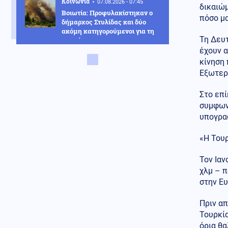
Κοινωνία
07.08.2026 - 07:45
δικαιώμ
Βοιωτία: Προφυλακίστηκαν ο
πόσο μα
δήμαρχος Στυλίδας και δύο
ακόμη κατηγορούμενοι για τη
Τη Δευτ
φωτιά
έχουν α
Κόσμος
07.08.2026 - 07:45
κίνηση
Ταϊλάνδη: Μαθητής-
Εξωτερ
εκτελεστής άνοιξε πυρ σε
σχολείο και αυτοκτόνησε –
Στο επί
Υπάρχουν νεκροί και
συμφων
τραυματίες
υπογρα
Οικονομία
07.08.2026 - 07:39
«Η Τουρ
Το τέλος των μνημονίων: Η
Ευρώπη αποσύρει την εποπτεία
και ελευθερώνει τον εθνικό
Τον Ιαν
σχεδιασμό για την οικονομία
χλμ – 
στην Ευ
Κοινωνία
07.08.2026 - 07:35
Υψηλός κίνδυνος πυρκαγιάς
Πριν απ
σήμερα σε Αττική, Κρήτη,
Τουρκία
Πελοπόννησο, Εύβοια και νησιά
του Αιγαίου
όρια θα