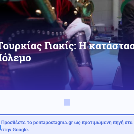
υρκίας Γιακίς: Η κατάστασ
Πόλεμο
Προσθέστε το pentapostagma.gr ως προτιμώμενη πηγή στα
στην Google.