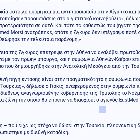
κία έστειλε ακόμη και μια αντιπροσωπεία στην Αίγυπτο και 
οποίησαν παρουσιάσεις στο αιγυπτιακό κοινοβούλιο», δήλωσε
προτεραιότητα σε αυτό. Και τότε το καθεστώς του (ηγέτη τ
ed Morsi ανατράπηκε, οπότε η Άγκυρα δεν υπέγραψε ποτέ συ
θεώρησε την τελευταία παράνομη.»
εια της Άγκυρας επέτρεψε στην Αθήνα να αναλάβει πρωτοβου
α με τον πρώην υπουργό, και η συμφωνία Αθηνών-Καΐρου επι
μο που δημιουργήθηκε στην Ανατολική Μεσόγειο από την Του
θινή πηγή έντασης είναι στην πραγματικότητα η συμφωνία π
 Τουρκίας», δήλωσε ο Γιακίς, αναφερόμενος στην συμφωνία 
 διεθνώς αναγνωρισμένης κυβέρνησης της Τρίπολης το Νοέμβ
α ζώνη την οποία θα έπρεπε να διασχίσει ο αγωγός EastMed. 
η – που είχε ως στόχο να δώσει στην Τουρκία πλεονεκτική 
ωπίστηκε με διεθνή καταδίκη.