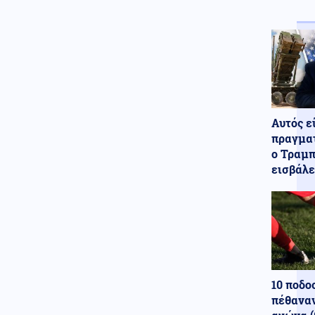
Αυτός ε
πραγματ
ο Τραμπ
εισβάλε
10 ποδο
πέθαναν