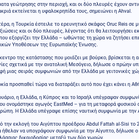
ατα γεώτρησης στην περιοχή, και οι δύο πλευρές έχουν αντι
κριά εκτείνεται η υφαλοκρηπίδα τους, σημειώνει η Ahval.
έρα, η Τουρκία έστειλε το ερευνητικό σκάφος Oruc Reis σε 
ξιώσεις και οι δύο πλευρές, λέγοντας ότι θα λειτουργήσει εκ
 που εξοργίζει την Ελλάδα – ωθώντας τη χώρα να ζητήσει ε
ικών Υποθέσεων της Ευρωπαϊκής Ένωσης.
κεντρο της κατάστασης που μοιάζει με βούρκο, βρίσκεται η 
ίες σχετικά με την ανατολική Μεσόγειο, δήλωσε ο πρώην υπ
φή μιας σειράς συμφωνιών από την Ελλάδα με γειτονικές χώ
κία προσπαθεί τώρα να διαταράξει αυτό που έχει κάνει η Αθή
ουάριο, η Ελλάδα, η Κύπρος και το Ισραήλ υπέγραψαν συμφων
που ονομάστηκε αγωγός EastMed – για τη μεταφορά φυσικού 
ρώπη. Η Ελλάδα υπέγραψε επίσης ναυτική συμφωνία με την Α
ό την εκλογή του Αιγύπτου προέδρου Abdul Fattah al-Sisi το
 ήθελαν να υπογράψουν συμφωνία με την Αίγυπτο, δήλωσε ο Γ
λάσσιας δικαιοδοσίας μεταξύ των δύο χωρών.