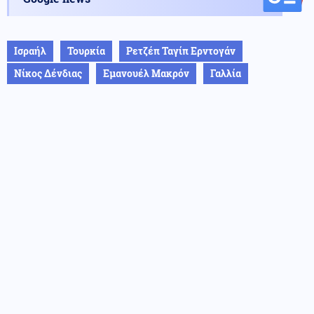
Ισραήλ
Τουρκία
Ρετζέπ Ταγίπ Ερντογάν
Νίκος Δένδιας
Εμανουέλ Μακρόν
Γαλλία