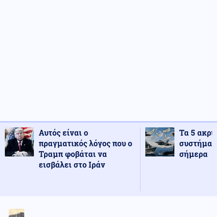
Αυτός είναι ο
Τα 5 ακρι
πραγματικός λόγος που ο
συστήματ
Τραμπ φοβάται να
σήμερα
εισβάλει στο Ιράν