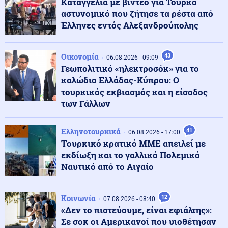
Καταγγελία με βίντεο για Τούρκο
Ισπανία: Έως 15 Αυγούστου οι συνοριακοί έλεγχοι, λέει
αστυνομικό που ζήτησε τα ρέστα από
η Μελόνι
Έλληνες εντός Αλεξανδρούπολης
Κοινωνία
07.08.2026 - 19:08
Κρήτη: Η σοκαριστική στιγμή που τουρίστας φέρεται
Οικονομία
43
06.08.2026 - 09:09
να ζήτησε να ασελγήσει σε ανήλικη επί πληρωμή
Γεωπολιτικό «ηλεκτροσόκ» για το
καλώδιο Ελλάδας-Κύπρου: Ο
τουρκικός εκβιασμός και η είσοδος
Κοινωνία
07.08.2026 - 19:03
των Γάλλων
Τραγωδία με μητέρα και γιο: Πραγματογνώμονας
επιχειρεί να ρίξει φως στα αίτια του δυστυχήματος
στις Σέρρες
Ελληνοτουρκικά
41
06.08.2026 - 17:00
Tουρκικό κρατικό ΜΜΕ απειλεί με
εκδίωξη και το γαλλικό Πολεμικό
Ελληνοτουρκικά
07.08.2026 - 18:56
Ναυτικό από το Αιγαίο
Τουρκικά ΜΜΕ: Γιατί οι Τούρκοι «βουλιάζουν» τα
ελληνικά νησιά την περίοδο των διακοπών
Κοινωνία
12
07.08.2026 - 08:40
Κοινωνία
«Δεν το πιστεύουμε, είναι εφιάλτης»:
07.08.2026 - 18:52
Θεσσαλονίκη: Οι αλλαγές στις λεωφορειακές γραμμές
Σε σοκ οι Αμερικανοί που υιοθέτησαν