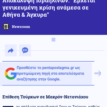
Αποκάλυψη Ισραηλινών: ''Έρχεται
γενικευμένη κρίση ανάμεσα σε
Αθήνα & Άγκυρα''
Newsroom
251
Προσθέστε το pentapostagma.gr ως
προτιμώμενη πηγή στα αποτελέσματα
αναζήτησης στην Google.
Eπίθεση Τούρκων σε Μακρόν-Νετανιάχου
oν απόλυτο αιφνιδιασμό ζουν οι Τούρκοι, καθώς